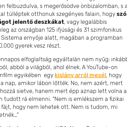
ken felbuzdulva, s megerősödve önbizalomban, s 
tal túlléptek otthonuk szegényes falain, hogy
szó
ágot jelentő deszkákat
, vagy legalábbis
eg az országban 125 ifjúsági és 31 szimfonikus
l Sistema ernyője alatt, magában a programban
.000 gyerek vesz részt.
nnapos elfoglaltság egyáltalán nem nyűg: inkáb
ól, abból a világból, ahol élnek. A YouTube-on
mfilm egyikében egy
kislány arról mesél
, hogy
a nap, amikor lábon lőtték. No, nem azért, mert
zi hozzá sietve, hanem mert épp aznap lett volna a
m tudott rá elmenni. “Nem is emlékszem a fizikai
z fájt, hogy nem lehetek ott. Nem is tudom, mi
etnék…”