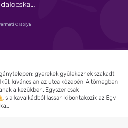
dalocska...
armati Orsolya
igánytelepen: gyerekek gyülekeznek szakadt
lkül, kíváncsian az utca közepén. A tömegben
tanak a kezükben. Egyszer csak
k
, s a kavalkádból lassan kibontakozik az Egy
ska…