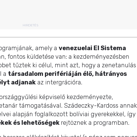
HIRDETÉS
ogramjának, amely a
venezuelai El Sistema
an, fontos küldetése van: a kezdeményezésben
t tűztek ki célul, mint azt, hogy a zenetanulás
l a
társadalom perifériáján élő, hátrányos
lyt adjanak
az intergrációra.
országgyűlési képviselő kezdeményezte,
etanár támogatásával. Szádeczky-Kardoss annak
vei alapján foglalkozott bolíviai gyerekekkel, így
ékek és lehetőségek
rejtöznek a programban.