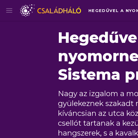
Hegedűvel
nyomorneg
Sistema p
Nagy az izgalom a mo
gyülekeznek szakadt r
kíváncsian az utca k
csellót tartanak a ke
hangszerek, s a kaval