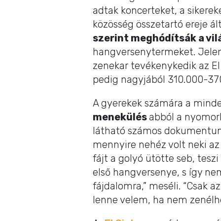
adtak koncerteket, a sikere
közösség összetartó ereje ál
szerint meghódítsák a vil
hangversenytermeket. Jelenl
zenekar tevékenykedik az E
pedig nagyjából 310.000-370
A gyerekek számára a minde
menekülés
abból a nyomorb
látható számos dokumentu
mennyire nehéz volt neki az 
fájt a golyó ütötte seb, tes
első hangversenye, s így ne
fájdalomra,” meséli. “Csak a
lenne velem, ha nem zenélh