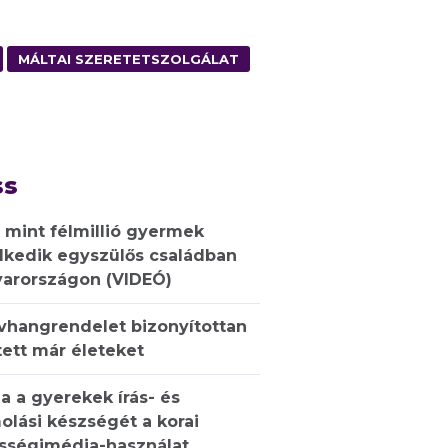
MÁLTAI SZERETETSZOLGÁLAT
ss
 mint félmillió gyermek
lkedik egyszülős családban
arországon (VIDEÓ)
ívhangrendelet bizonyítottan
ett már életeket
a a gyerekek írás- és
olási készségét a korai
sségimédia-használat