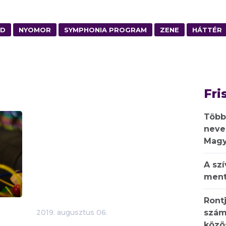
ÓD
NYOMOR
SYMPHONIA PROGRAM
ZENE
HÁTTÉR
Fri
Több
neve
Magy
A sz
ment
Rontj
szám
2019.
augusztus
06.
közö