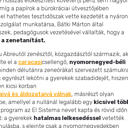
 hosszas előkészítést követel (s pénz sem nagyo
 amíg a papírok a bürokráciai útvesztőjében
ggel hathetes tesztidőszak vette kezdetét a nyáron
szolgálat munkatársa, Bátki Márton által
zek, pedagógusok vezetésével vállalták, hogy a
a zenetanítást.
u Abreutól zenésztől, közgazdásztól származik, ak
te el a
caracasi
csellengő,
nyomornegyed-béli
minden délutánra zeneórákat szervezett számukra
: egyrészt lekötni a gyerekek szabadidejét, hisze
n kicsi korban
ivá és áldozataivá válnak
, másrészt olyan
e, amellyel a nullánál legalább egy
kicsivel töb
program az El Sistema nevet kapta és rövid időn
tt: a gyerekek
hatalmas lelkesedéssel
vetették
nulásba, s eleinte csak a nyomornegyedekben