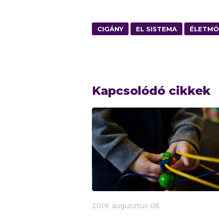
CIGÁNY
EL SISTEMA
ÉLETM
Kapcsolódó cikkek
2019.
augusztus
08.