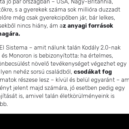
a jó pár országban – USA, Nagy-Britannia,
etőkre, s a gyerekek száma sok millióra duzzadt
előre még csak gyerekcipőben jár, bár lelkes,
ekből nincs hiány, ám a
z anyagi források
magára.
El Sistema – amit nálunk talán Kodály 2.0-nak
 és Monoron is bebizonyította: ha értelmes,
 önbecsülést növelő tevékenységet végezhet egy
ilyen nehéz sorsú családból,
csodákat fog
amatok részese lesz – kívül és belül egyaránt – am
nyt jelent majd számára, jó esetben pedig egy
ítását is, amivel talán életkörülményeink is
bb.