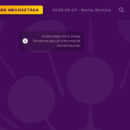
Családháló
IKK MEGOSZTÁSA
2026.08.07 -
Berta, Bettina
A cikk több mint 3 éves.
Tartalma elavult információt
tartalmazhat.