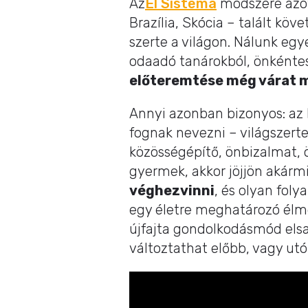
Az
El Sistema
módszere azót
Brazília, Skócia – talált köv
szerte a világon. Nálunk egy
odaadó tanárokból, önkéntes
előteremtése még várat 
Annyi azonban bizonyos: az 
fognak nevezni – világszerte
közösségépítő, önbizalmat,
gyermek, akkor jöjjön akárm
véghezvinni
, és olyan foly
egy életre meghatározó élmé
újfajta gondolkodásmód elsaj
változtathat előbb, vagy utó