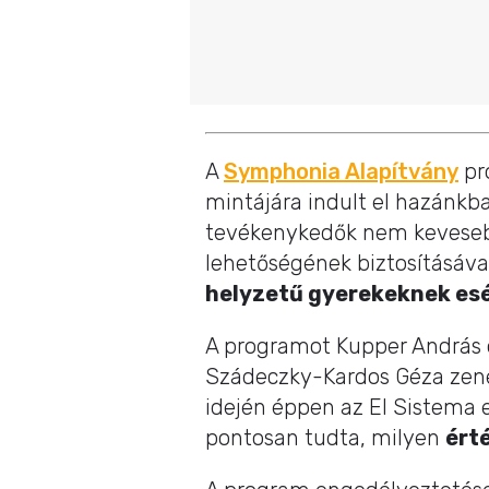
A
Symphonia Alapítvány
pr
mintájára indult el hazánkb
tevékenykedők nem kevesebbe
lehetőségének biztosításáva
helyzetű gyerekeknek esé
A programot Kupper András 
Szádeczky-Kardos Géza zen
idején éppen az El Sistema el
pontosan tudta, milyen
ért