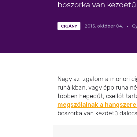
boszorka van kezdetű 
CIGÁNY
2013.
október
04.
Gy
Nagy az izgalom a monori c
ruháikban, vagy épp ruha né
többen hegedűt, csellót tar
megszólalnak a hangszere
boszorka van kezdetű daloc