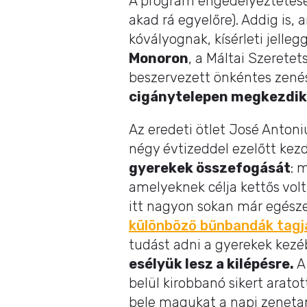
A program engedélyeztetése
akad rá egyelőre). Addig is,
kóvályognak, kísérleti jelle
Monoron
, a Máltai Szeretet
beszervezett önkéntes zenés
cigánytelepen megkezdik 
Az eredeti ötlet José Antoni
négy évtizeddel ezelőtt kezd
gyerekek összefogását
: 
amelyeknek célja kettős volt
itt nagyon sokan már egésze
különböző bűnbandák tagja
tudást adni a gyerekek kezéb
esélyük lesz a kilépésre.
A 
belül kirobbanó sikert arato
bele magukat a napi zeneta