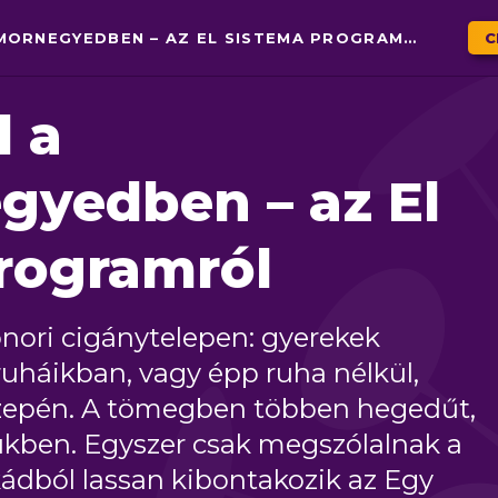
HEGEDŰVEL A NYOMORNEGYEDBEN – AZ EL SISTEMA PROGRAMRÓL
C
 a
yedben – az El
rogramról
nori cigánytelepen: gyerekek
uháikban, vagy épp ruha nélkül,
özepén. A tömegben többen hegedűt,
zükben. Egyszer csak megszólalnak a
kádból lassan kibontakozik az Egy