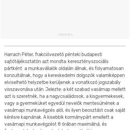
HIRDETÉS
Harrach Péter, frakcióvezető pénteki budapesti
sajtótájékoztatón azt mondta: keresztényszociális
pártként a munkavállalók oldalán állnak, és folyamatosan
konzultálnak, hogy a kereskedelmi dolgozók valamiképpen
elviselhető helyzetbe kerüljenek a vonatkozó jogszabály
visszavonása után. Jelezte: a két szabad vasárnap mellett
azt is szeretnék, ha a nagycsaládosok, a kisgyermekesek,
vagy a gyermeküket egyedül nevelők mentesülnének a
vasárnapi munkavégzés alól, és ilyen beosztást csak saját
kérésre kapnának. A kisebbik kormánypárt emellett a
vasárnapi munkavégzést 8 órában maximálná, és