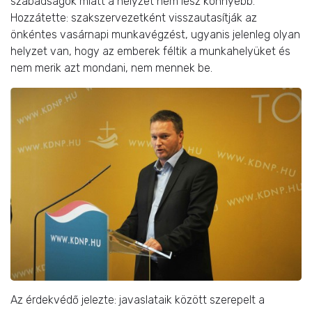
szabadságok miatt a helyzet nem lesz könnyebb.
Hozzátette: szakszervezetként visszautasítják az
önkéntes vasárnapi munkavégzést, ugyanis jelenleg olyan
helyzet van, hogy az emberek féltik a munkahelyüket és
nem merik azt mondani, nem mennek be.
Az érdekvédő jelezte: javaslataik között szerepelt a