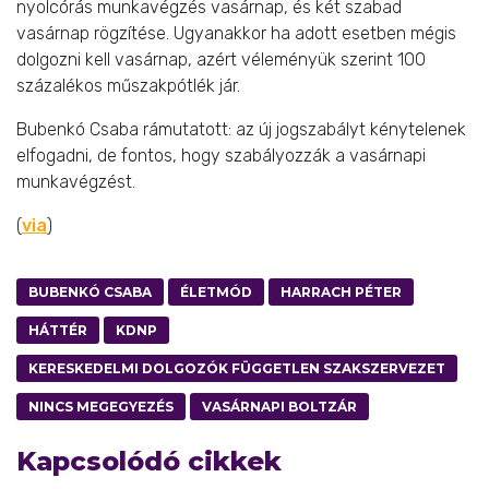
nyolcórás munkavégzés vasárnap, és két szabad
vasárnap rögzítése. Ugyanakkor ha adott esetben mégis
dolgozni kell vasárnap, azért véleményük szerint 100
százalékos műszakpótlék jár.
Bubenkó Csaba rámutatott: az új jogszabályt kénytelenek
elfogadni, de fontos, hogy szabályozzák a vasárnapi
munkavégzést.
(
via
)
BUBENKÓ CSABA
ÉLETMÓD
HARRACH PÉTER
HÁTTÉR
KDNP
KERESKEDELMI DOLGOZÓK FÜGGETLEN SZAKSZERVEZET
NINCS MEGEGYEZÉS
VASÁRNAPI BOLTZÁR
Kapcsolódó cikkek