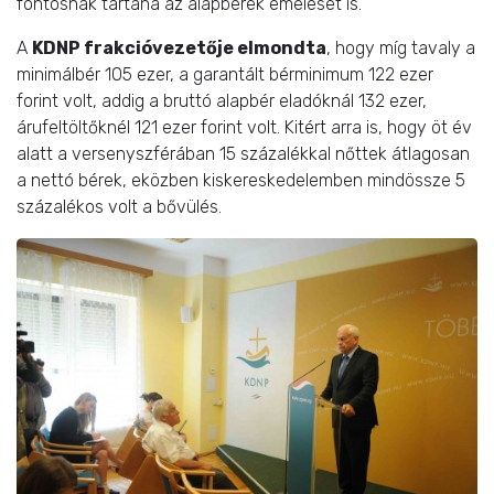
fontosnak tartaná az alapbérek emelését is.
A
KDNP frakcióvezetője elmondta
, hogy míg tavaly a
minimálbér 105 ezer, a garantált bérminimum 122 ezer
forint volt, addig a bruttó alapbér eladóknál 132 ezer,
árufeltöltőknél 121 ezer forint volt. Kitért arra is, hogy öt év
alatt a versenyszférában 15 százalékkal nőttek átlagosan
a nettó bérek, eközben kiskereskedelemben mindössze 5
százalékos volt a bővülés.