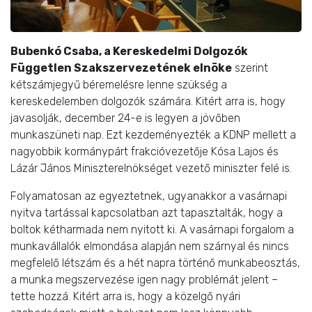
Bubenkó Csaba, a Kereskedelmi Dolgozók
Független Szakszervezetének elnöke
szerint
kétszámjegyű béremelésre lenne szükség a
kereskedelemben dolgozók számára. Kitért arra is, hogy
javasolják, december 24-e is legyen a jövőben
munkaszüneti nap. Ezt kezdeményezték a KDNP mellett a
nagyobbik kormánypárt frakcióvezetője Kósa Lajos és
Lázár János Miniszterelnökséget vezető miniszter felé is.
Folyamatosan az egyeztetnek, ugyanakkor a vasárnapi
nyitva tartással kapcsolatban azt tapasztalták, hogy a
boltok kétharmada nem nyitott ki. A vasárnapi forgalom a
munkavállalók elmondása alapján nem szárnyal és nincs
megfelelő létszám és a hét napra történő munkabeosztás,
a munka megszervezése igen nagy problémát jelent –
tette hozzá. Kitért arra is, hogy a közelgő nyári