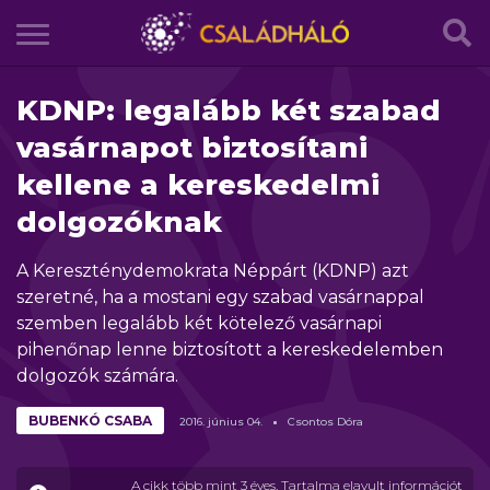
KDNP: legalább két szabad
vasárnapot biztosítani
kellene a kereskedelmi
dolgozóknak
A Kereszténydemokrata Néppárt (KDNP) azt
szeretné, ha a mostani egy szabad vasárnappal
szemben legalább két kötelező vasárnapi
pihenőnap lenne biztosított a kereskedelemben
dolgozók számára.
BUBENKÓ CSABA
2016.
június
04.
Csontos Dóra
A cikk több mint 3 éves. Tartalma elavult információt