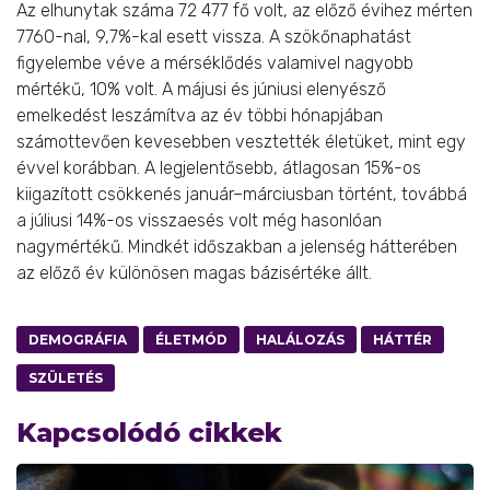
Az elhunytak száma 72 477 fő volt, az előző évihez mérten
7760-nal, 9,7%-kal esett vissza. A szökőnaphatást
figyelembe véve a mérséklődés valamivel nagyobb
mértékű, 10% volt. A májusi és júniusi elenyésző
emelkedést leszámítva az év többi hónapjában
számottevően kevesebben vesztették életüket, mint egy
évvel korábban. A legjelentősebb, átlagosan 15%-os
kiigazított csökkenés január–márciusban történt, továbbá
a júliusi 14%-os visszaesés volt még hasonlóan
nagymértékű. Mindkét időszakban a jelenség hátterében
az előző év különösen magas bázisértéke állt.
DEMOGRÁFIA
ÉLETMÓD
HALÁLOZÁS
HÁTTÉR
SZÜLETÉS
Kapcsolódó cikkek