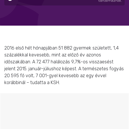
tartalmazhat.
2016 első hét hónapjában 51 882 gyermek született, 1,4
százalékkal kevesebb, mint az előző év azonos
időszakában. A 72 477 halálozás 9,7%-os visszaesést
jelent 2015. január–júliushoz képest. A természetes fogyás
20 595 fő volt, 7 001-gyel kevesebb az egy évvel
korábbinál – tudatta a KSH.