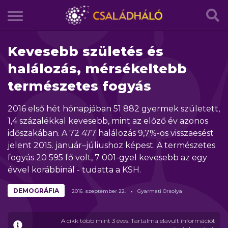
Kevesebb születés és
halálozás, mérsékeltebb
természetes fogyás
2016 első hét hónapjában 51 882 gyermek született,
1,4 százalékkal kevesebb, mint az előző év azonos
időszakában. A 72 477 halálozás 9,7%-os visszaesést
jelent 2015. január–júliushoz képest. A természetes
fogyás 20 595 fő volt, 7 001-gyel kevesebb az egy
évvel korábbinál - tudatta a KSH.
DEMOGRÁFIA
2016.
szeptember
22.
Gyarmati Orsolya
A cikk több mint 3 éves. Tartalma elavult információt