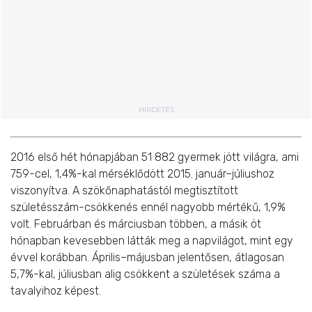
HIRDETÉS
2016 első hét hónapjában 51 882 gyermek jött világra, ami
759-cel, 1,4%-kal mérséklődött 2015. január–júliushoz
viszonyítva. A szökőnaphatástól megtisztított
születésszám-csökkenés ennél nagyobb mértékű, 1,9%
volt. Februárban és márciusban többen, a másik öt
hónapban kevesebben látták meg a napvilágot, mint egy
évvel korábban. Április–májusban jelentősen, átlagosan
5,7%-kal, júliusban alig csökkent a születések száma a
tavalyihoz képest.