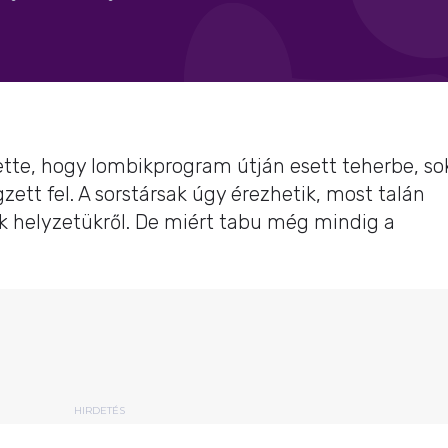
tte, hogy lombikprogram útján esett teherbe, so
zett fel. A sorstársak úgy érezhetik, most talán
k helyzetükről. De miért tabu még mindig a
HIRDETÉS