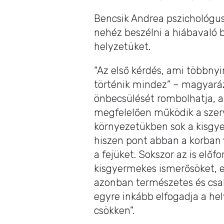
Bencsik Andrea pszichológus 
nehéz beszélni a hiábavaló b
helyzetüket.
“Az első kérdés, ami többny
történik mindez” – magyaráz
önbecsülését rombolhatja, 
megfelelően működik a szerv
környezetükben sok a kisgye
hiszen pont abban a korban 
a fejüket. Sokszor az is előf
kisgyermekes ismerősöket, 
azonban természetes és csak
egyre inkább elfogadja a he
csökken”.