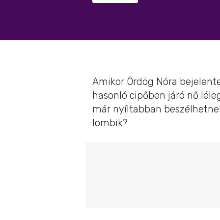
Amikor Ördög Nóra bejelente
hasonló cipőben járó nő léleg
már nyíltabban beszélhetne
lombik?