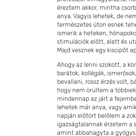
éreztem akkor, mintha csor
anya. Vagyis lehetek, de ne
természetes úton esnek tehe
ismerik a heteken, hónapoko
stimulációk előtt, alatt és u
Majd vesznek egy kiscipőt a
Ahogy az lenni szokott, a k
barátok, kollégák, ismerősök
bevallani, rossz érzés volt, 
hogy nem örültem a többiek
mindennap az járt a fejembe
lehetek már anya, vagy ami
napján előtört belőlem a zok
igazságtalannak érzetem a so
amint abbahagyta a gyógysz