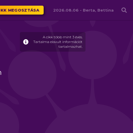
Családháló
IKK MEGOSZTÁSA
2026.08.06 -
Berta, Bettina
A cikk több mint 3 éves.
Tartalma elavult információt
tartalmazhat.
n