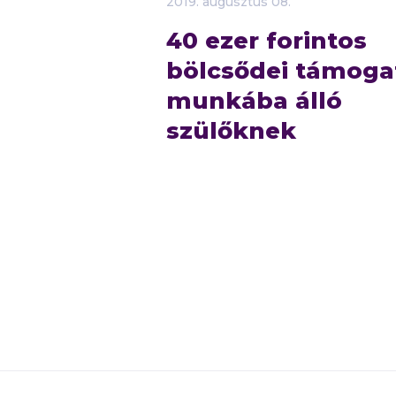
2019.
augusztus
08.
40 ezer forintos
bölcsődei támoga
munkába álló
szülőknek