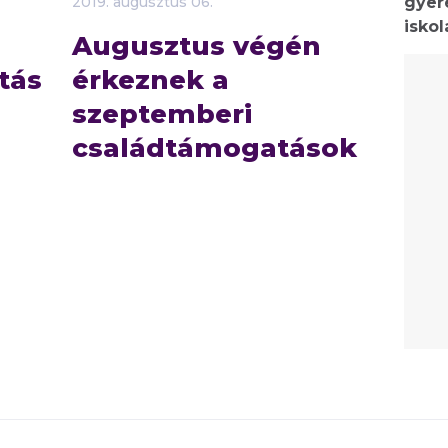
gyer
2019.
augusztus
06.
isko
Augusztus végén
tás
érkeznek a
szeptemberi
családtámogatások