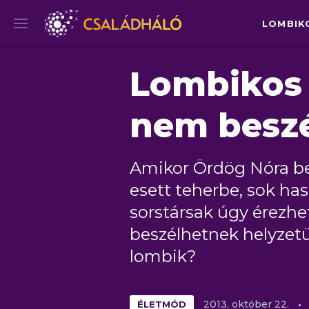
LOMBIK
Lombikos 
nem beszé
Amikor Ördög Nóra be
esett teherbe, sok has
sorstársak úgy érezhe
beszélhetnek helyzet
lombik?
ÉLETMÓD
2013.
október
22.