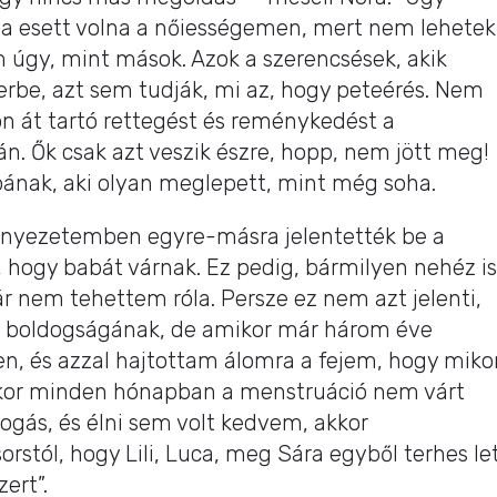
ba esett volna a nőiességemen, mert nem lehetek
m úgy, mint mások. Azok a szerencsések, akik
rbe, azt sem tudják, mi az, hogy peteérés. Nem
n át tartó rettegést és reménykedést a
tán. Ők csak azt veszik észre, hopp, nem jött meg!
pának, aki olyan meglepett, mint még soha.
örnyezetemben egyre-másra jelentették be a
, hogy babát várnak. Ez pedig, bármilyen nehéz is
bár nem tehettem róla. Persze ez nem azt jelenti,
 boldogságának, de amikor már három éve
n, és azzal hajtottam álomra a fejem, hogy miko
kor minden hónapban a menstruáció nem várt
ogás, és élni sem volt kedvem, akkor
rstól, hogy Lili, Luca, meg Sára egyből terhes le
ert”.