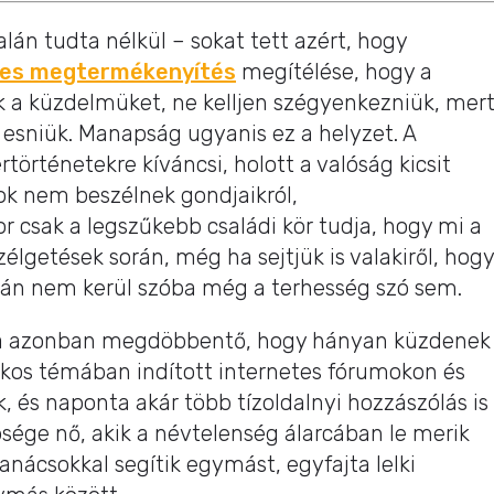
án tudta nélkül – sokat tett azért, hogy
es megtermékenyítés
megítélése, hogy a
uk a küzdelmüket, ne kelljen szégyenkezniük, mer
 esniük. Manapság ugyanis ez a helyzet. A
rtörténetekre kíváncsi, holott a valóság kicsit
ok nem beszélnek gondjaikról,
r csak a legszűkebb családi kör tudja, hogy mi a
lgetések során, még ha sejtjük is valakiről, hogy
talán nem kerül szóba még a terhesség szó sem.
tva azonban megdöbbentő, hogy hányan küzdenek
ikos témában indított internetes fórumokon és
k, és naponta akár több tízoldalnyi hozzászólás is
sége nő, akik a névtelenség álarcában le merik
tanácsokkal segítik egymást, egyfajta lelki