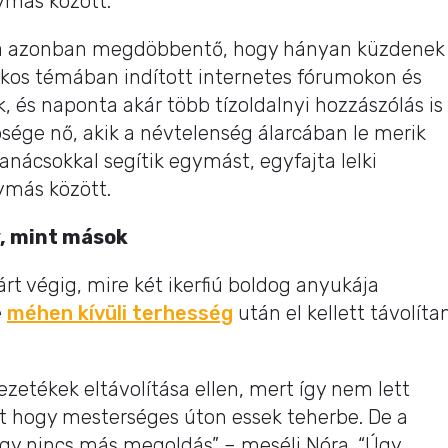
ymás között.
tva azonban megdöbbentő, hogy hányan küzdenek
ikos témában indított internetes fórumokon és
k, és naponta akár több tízoldalnyi hozzászólás is
sége nő, akik a névtelenség álarcában le merik
tanácsokkal segítik egymást, egyfajta lelki
ymás között.
, mint mások
rt végig, mire két ikerfiú boldog anyukája
e
méhen kívüli terhesség
után el kellett távolíta
ezetékek eltávolítása ellen, mert így nem lett
t hogy mesterséges úton essek teherbe. De a
gy nincs más megoldás” – meséli Nóra. “Úgy