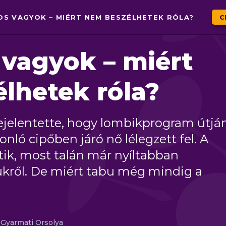
OS VAGYOK – MIÉRT NEM BESZÉLHETEK RÓLA?
C
vagyok – miért
lhetek róla?
jelentette, hogy lombikprogram útjá
onló cipőben járó nő lélegzett fel. A
tik, most talán már nyíltabban
ükről. De miért tabu még mindig a
Gyarmati Orsolya