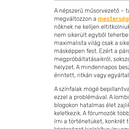
A népszerű műsorvezető – tal
megváltozzon a
mesterség
nőknek ne kelljen eltitkolni
nem sikerült egyből teherbe
maximalista világ csak a sike
másképpen fest. Ezért a pár
megpróbáltatásaikról, sokszo
helyzet. A mindennapos beszé
érintett, ritkán vagy egyál
A színfalak mögé bepillan
ezzel a problémával. A lomb
blogokon hatalmas élet zajli
keletkezik. A fórumozók több
írni a történetüket, konkrét 