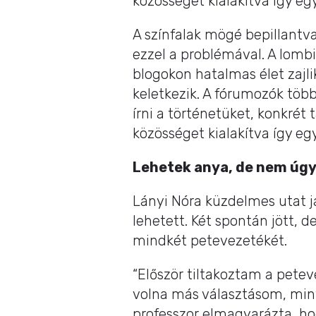
közösséget kialakítva így eg
A színfalak mögé bepillan
ezzel a problémával. A lomb
blogokon hatalmas élet zajli
keletkezik. A fórumozók több
írni a történetüket, konkrét 
közösséget kialakítva így eg
Lehetek anya, de nem úgy
Lányi Nóra küzdelmes utat já
lehetett. Két spontán jött, d
mindkét petevezetékét.
“Először tiltakoztam a petev
volna más választásom, min
professzor elmagyarázta, ho