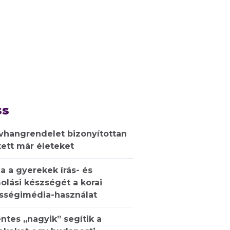
ss
ívhangrendelet bizonyítottan
ett már életeket
a a gyerekek írás- és
olási készségét a korai
sségimédia-használat
ntes „nagyik” segítik a