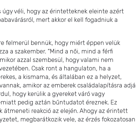
úgy véli, hogy az érintetteknek eleinte azért
abavárásról, mert akkor el kell fogadniuk a
ire felmerül bennük, hogy miért éppen velük
za a szakember. “Mind a női, mind a férfi
amikor azzal szembesül, hogy valami nem
ezetében. Csak ront a hangulaton, ha a
rekes, a kismama, és általában ez a helyzet,
vannak, amikor az emberek családalapításra adjá
ordul, hogy kerülik a gyereket váró vagy
emiatt pedig aztán bűntudatot éreznek. Ez
 átmeneti reakció az elején. Ahogy az érintett
lyzetet, megbarátkozik vele, az érzés fokozatosan