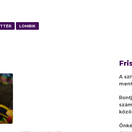
TTÉR
LOMBIK
Fri
A sz
ment
Rontj
szám
közö
Önké