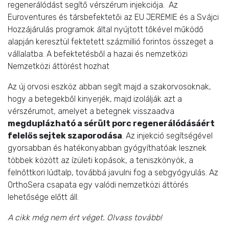
regenerálódást segítő vérszérum injekciója. Az
Euroventures és társbefektetői az EU JEREMIE és a Svájci
Hozzájárulás programok által nyújtott tőkével működő
alapján keresztül fektetett százmillió forintos összeget a
vállalatba. A befektetésből a hazai és nemzetközi
Nemzetközi áttörést hozhat
Az új orvosi eszköz abban segít majd a szakorvosoknak,
hogy a betegekből kinyerjék, majd izolálják azt a
vérszérumot, amelyet a betegnek visszaadva
megduplázható a sérült porc regenerálódásáért
felelős sejtek szaporodása
. Az injekció segítségével
gyorsabban és hatékonyabban gyógyíthatóak lesznek
többek között az ízületi kopások, a teniszkönyök, a
felnőttkori lúdtalp, továbbá javulni fog a sebgyógyulás. Az
OrthoSera csapata egy valódi nemzetközi áttörés
lehetősége előtt áll.
A cikk még nem ért véget. Olvass tovább!