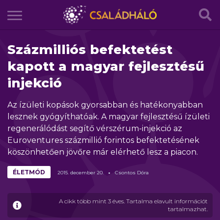
Százmilliós befektetést
kapott a magyar fejlesztésű
injekció
Az ízületi kopások gyorsabban és hatékonyabban
lesznek gyógyíthatóak. A magyar fejlesztésű ízületi
regenerálódást segítő vérszérum-injekció az
Euroventures százmillió forintos befektetésének
köszönhetően jövőre már elérhető lesz a piacon.
ÉLETMÓD
2015.
december
20.
Csontos Dóra
A cikk több mint 3 éves. Tartalma elavult információt
tartalmazhat.