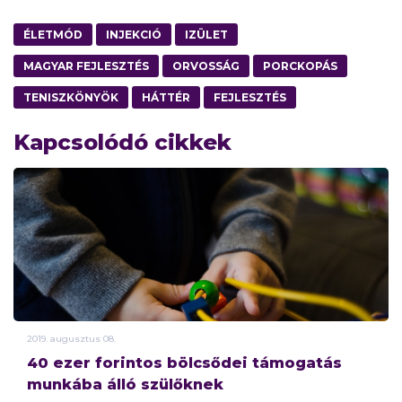
ÉLETMÓD
INJEKCIÓ
IZÜLET
MAGYAR FEJLESZTÉS
ORVOSSÁG
PORCKOPÁS
TENISZKÖNYÖK
HÁTTÉR
FEJLESZTÉS
Kapcsolódó cikkek
2019.
augusztus
08.
40 ezer forintos bölcsődei támogatás
munkába álló szülőknek