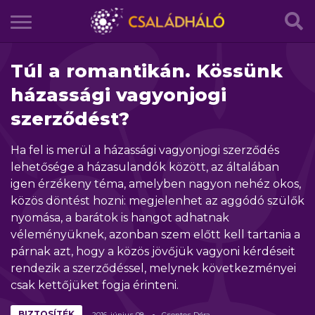
Túl a romantikán. Kössünk
házassági vagyonjogi
szerződést?
Ha fel is merül a házassági vagyonjogi szerződés
lehetősége a házasulandók között, az általában
igen érzékeny téma, amelyben nagyon nehéz okos,
közös döntést hozni: megjelenhet az aggódó szülők
nyomása, a barátok is hangot adhatnak
véleményüknek, azonban szem előtt kell tartania a
párnak azt, hogy a közös jövőjük vagyoni kérdéseit
rendezik a szerződéssel, melynek következményei
csak kettőjüket fogja érinteni.
BIZTOSÍTÉK
2016.
június
08.
Csontos Dóra