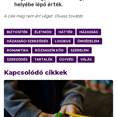
helyébe lépő érték.
A cikk még nem ért véget. Olvass tovább!
BIZTOSÍTÉK
ÉLETMÓD
HÁTTÉR
HÁZASSÁG
HÁZASSÁGI SZERZŐDÉS
LOGIKUS
ÖNVÉDELEM
ROMANTIKA
RÓZSASZÍN KÖD
SZERELEM
SZERZŐDÉS
TARTALÉK
ÜGYVÉD
VÁLÁS
Kapcsolódó cikkek