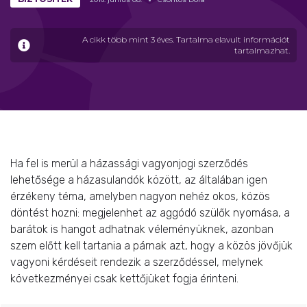
A cikk több mint 3 éves. Tartalma elavult információt
tartalmazhat.
Ha fel is merül a házassági vagyonjogi szerződés
lehetősége a házasulandók között, az általában igen
érzékeny téma, amelyben nagyon nehéz okos, közös
döntést hozni: megjelenhet az aggódó szülők nyomása, a
barátok is hangot adhatnak véleményüknek, azonban
szem előtt kell tartania a párnak azt, hogy a közös jövőjük
vagyoni kérdéseit rendezik a szerződéssel, melynek
következményei csak kettőjüket fogja érinteni.