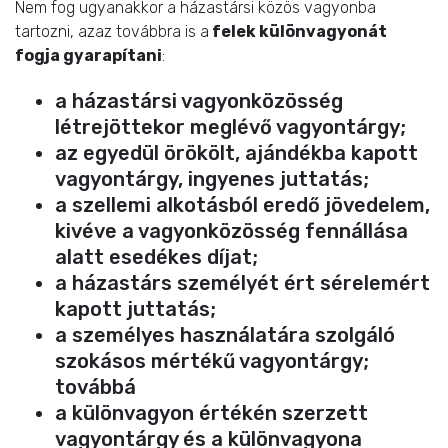
Nem fog ugyanakkor a házastársi közös vagyonba
tartozni, azaz továbbra is a
felek különvagyonát
fogja gyarapítani
:
a házastársi vagyonközösség
létrejöttekor meglévő vagyontárgy;
az egyedül örökölt, ajándékba kapott
vagyontárgy, ingyenes juttatás;
a szellemi alkotásból eredő jövedelem,
kivéve a vagyonközösség fennállása
alatt esedékes díjat;
a házastárs személyét ért sérelemért
kapott juttatás;
a személyes használatára szolgáló
szokásos mértékű vagyontárgy;
továbbá
a különvagyon értékén szerzett
vagyontárgy és a különvagyona