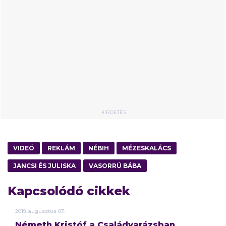
HIRDETÉS
VIDEÓ
REKLÁM
NÉBIH
MÉZESKALÁCS
JANCSI ÉS JULISKA
VASORRÚ BÁBA
Kapcsolódó cikkek
2019.
augusztus
07.
Németh Kristóf a Családvarázsban