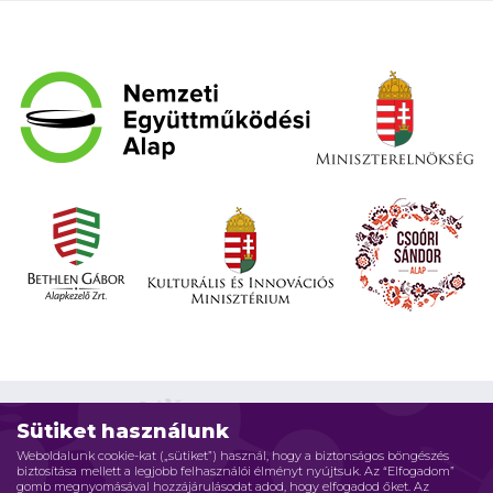
Sütiket használunk
Weboldalunk cookie-kat („sütiket”) használ, hogy a biztonságos böngészés
biztosítása mellett a legjobb felhasználói élményt nyújtsuk. Az “Elfogadom”
Impresszum
Adatvédelmi elvek
Jogi nyilatkozat
gomb megnyomásával hozzájárulásodat adod, hogy elfogadod őket. Az