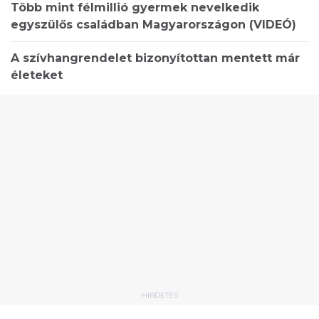
Több mint félmillió gyermek nevelkedik
egyszülős családban Magyarországon (VIDEÓ)
A szívhangrendelet bizonyítottan mentett már
életeket
HIRDETÉS