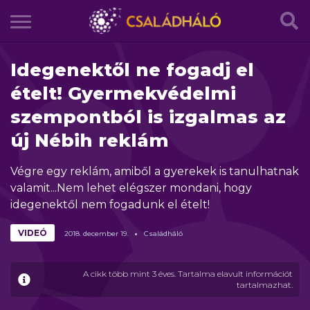
Idegenektől ne fogadj el
ételt! Gyermekvédelmi
szempontból is izgalmas az
új Nébih reklám
Végre egy reklám, amiből a gyerekek is tanulhatnak
valamit...Nem lehet elégszer mondani, hogy
idegenektől nem fogadunk el ételt!
VIDEÓ
2018.
december
19.
Családháló
A cikk több mint 3 éves. Tartalma elavult információt
tartalmazhat.