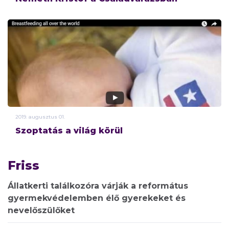
2019.
augusztus
01.
Szoptatás a világ körül
Friss
Állatkerti találkozóra várják a református
gyermekvédelemben élő gyerekeket és
nevelőszülőket