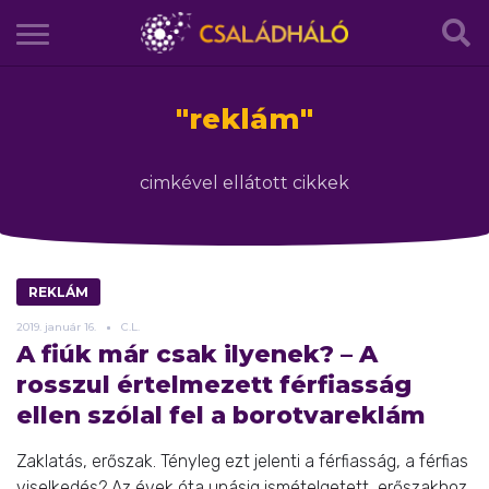
"
reklám
"
cimkével ellátott cikkek
REKLÁM
2019.
január
16.
C.L.
A fiúk már csak ilyenek? – A
rosszul értelmezett férfiasság
ellen szólal fel a borotvareklám
Zaklatás, erőszak. Tényleg ezt jelenti a férfiasság, a férfias
viselkedés? Az évek óta unásig ismételgetett, erőszakhoz