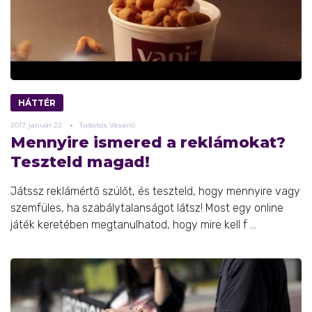
HÁTTÉR
2017.
január
22.
Tudatos Vásárló
Mennyire ismered a reklámokat?
Teszteld magad!
Játssz reklámértő szülőt, és teszteld, hogy mennyire vagy
szemfüles, ha szabálytalanságot látsz! Most egy online
játék keretében megtanulhatod, hogy mire kell f ...