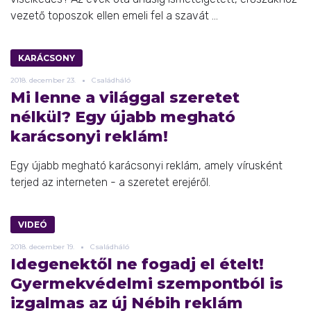
vezető toposzok ellen emeli fel a szavát ...
KARÁCSONY
2018.
december
23.
Családháló
Mi lenne a világgal szeretet
nélkül? Egy újabb megható
karácsonyi reklám!
Egy újabb megható karácsonyi reklám, amely vírusként
terjed az interneten - a szeretet erejéről.
VIDEÓ
2018.
december
19.
Családháló
Idegenektől ne fogadj el ételt!
Gyermekvédelmi szempontból is
izgalmas az új Nébih reklám