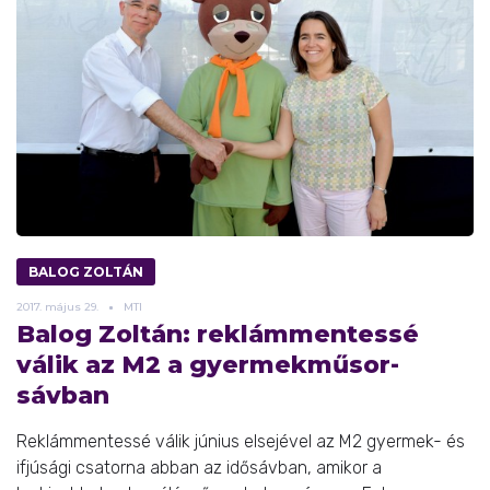
BALOG ZOLTÁN
2017.
május
29.
MTI
Balog Zoltán: reklámmentessé
válik az M2 a gyermekműsor-
sávban
Reklámmentessé válik június elsejével az M2 gyermek- és
ifjúsági csatorna abban az idősávban, amikor a