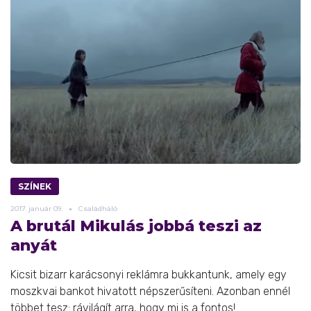
SZÍNEK
2017.
január
09.
Családháló
A brutál Mikulás jobbá teszi az
anyát
Kicsit bizarr karácsonyi reklámra bukkantunk, amely egy
moszkvai bankot hivatott népszerűsíteni. Azonban ennél
többet tesz: rávilágít arra, hogy mi is a fontos! ...