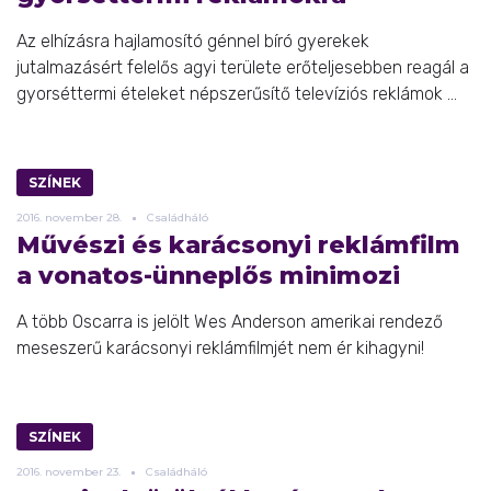
Az elhízásra hajlamosító génnel bíró gyerekek
jutalmazásért felelős agyi területe erőteljesebben reagál a
gyorséttermi ételeket népszerűsítő televíziós reklámok ...
SZÍNEK
2016.
november
28.
Családháló
Művészi és karácsonyi reklámfilm
a vonatos-ünneplős minimozi
A több Oscarra is jelölt Wes Anderson amerikai rendező
meseszerű karácsonyi reklámfilmjét nem ér kihagyni!
SZÍNEK
2016.
november
23.
Családháló