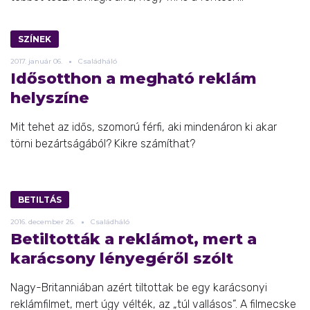
SZÍNEK
2017.
január
06.
Családháló
Idősotthon a megható reklám
helyszíne
Mit tehet az idős, szomorú férfi, aki mindenáron ki akar
törni bezártságából? Kikre számíthat?
BETILTÁS
2016.
december
26.
Családháló
Betiltották a reklámot, mert a
karácsony lényegéről szólt
Nagy-Britanniában azért tiltottak be egy karácsonyi
reklámfilmet, mert úgy vélték, az „túl vallásos”. A filmecske