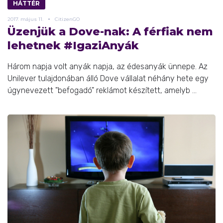
HÁTTÉR
2017.
május
11.
CitizenGO
Üzenjük a Dove-nak: A férfiak nem
lehetnek #IgaziAnyák
Három napja volt anyák napja, az édesanyák ünnepe. Az
Unilever tulajdonában álló Dove vállalat néhány hete egy
úgynevezett "befogadó" reklámot készített, amelyb ...