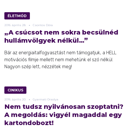
ÉLETMÓD
2016.
április
28.
Csontos Dóra
„A csúcsot nem sokra becsülnéd
hullámvölgyek nélkül…”
Bár az energiaitalfogyasztást nem támogatjuk, a HELL
motivációs filmje mellett nem mehetünk el szó nélkül.
Nagyon szép lett, nézzétek meg!
CINIKUS
2016.
április
20.
Gyarmati Orsolya
Nem tudsz nyilvánosan szoptatni?
A megoldás: vigyél magaddal egy
kartondobozt!