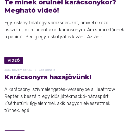
Te minek örülnél karácsonykor?
Megható videó!
Egy kislány talál egy varázsceruzát, amivel elkezdi
összeírni, mi mindent akar karácsonyra. Ám sorai eltűnnek
a papírról. Pedig egy kiskutyát is kívánt. Aztán r ...
VIDEÓ
2016.
november
23.
Családháló
Karácsonyra hazajövünk!
A karácsonyi szívmelengetés-versenybe a Heathrow
Reptér is beszállt: egy idős játékmackó-házaspárt
kísérhetünk figyelemmel, akik nagyon elveszettnek
tűnnek, egé ...