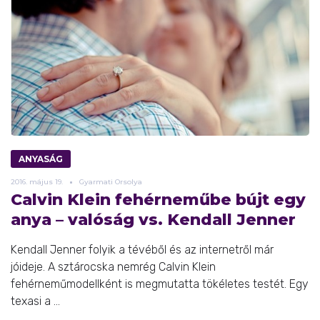
ANYASÁG
2016.
május
19.
Gyarmati Orsolya
Calvin Klein fehérneműbe bújt egy
anya – valóság vs. Kendall Jenner
Kendall Jenner folyik a tévéből és az internetről már
jóideje. A sztárocska nemrég Calvin Klein
fehérneműmodellként is megmutatta tökéletes testét. Egy
texasi a ...