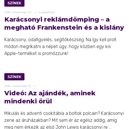
SZÍNEK
2016.
november
22.
Családháló
Karácsonyi reklámdömping – a
megható Frankenstein és a kislány
Karácsony, odafigyelés, segítőkészség. Na így kell profi
módon megríkatni a népet úgy, hogy közben egy kis
Apple-terméket is promózzunk!
SZÍNEK
2016.
november
10.
Videó: Az ajándék, aminek
mindenki örül
Mikulás és adventi csokitábla a boltok polcain? Karácsonyi
zene az áruházakban? Mit sem ér az egész addig, amíg
meg nem érkezik az első John Lewis karácsonyi re ...