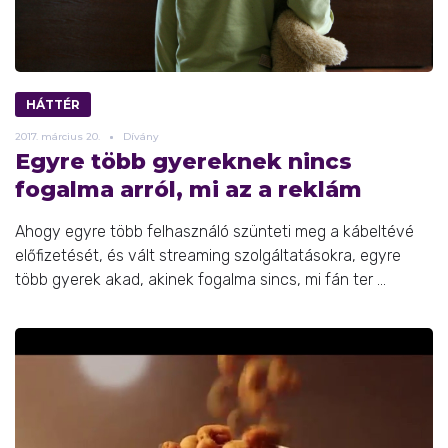
HÁTTÉR
2017.
március
20.
Dívány
Egyre több gyereknek nincs
fogalma arról, mi az a reklám
Ahogy egyre több felhasználó szünteti meg a kábeltévé
előfizetését, és vált streaming szolgáltatásokra, egyre
több gyerek akad, akinek fogalma sincs, mi fán ter ...