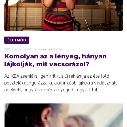
ÉLETMÓD
2016.
augusztus
06.
Gyarmati Orsolya
Komolyan az a lényeg, hányan
lájkolják, mit vacsorázol?
Az IKEA zseniális, igen kritikus új reklámja az ételfotó-
posztolókat figurázza ki, akik inkább lájkokra vadásznak,
ahelyett, hogy élveznék a nyugodt, együtt töl ...