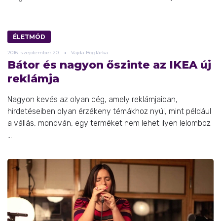
ÉLETMÓD
2016.
szeptember
20.
Vajda Boglárka
Bátor és nagyon őszinte az IKEA új
reklámja
Nagyon kevés az olyan cég, amely reklámjaiban,
hirdetéseiben olyan érzékeny témákhoz nyúl, mint például
a vállás, mondván, egy terméket nem lehet ilyen lelomboz
...