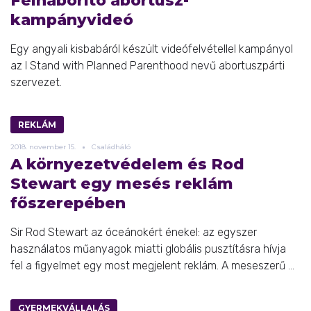
Felháborító abortusz-
kampányvideó
Egy angyali kisbabáról készült videófelvétellel kampányol
az I Stand with Planned Parenthood nevű abortuszpárti
szervezet.
REKLÁM
2018.
november
15.
Családháló
A környezetvédelem és Rod
Stewart egy mesés reklám
főszerepében
Sir Rod Stewart az óceánokért énekel: az egyszer
használatos műanyagok miatti globális pusztításra hívja
fel a figyelmet egy most megjelent reklám. A meseszerű ...
GYERMEKVÁLLALÁS