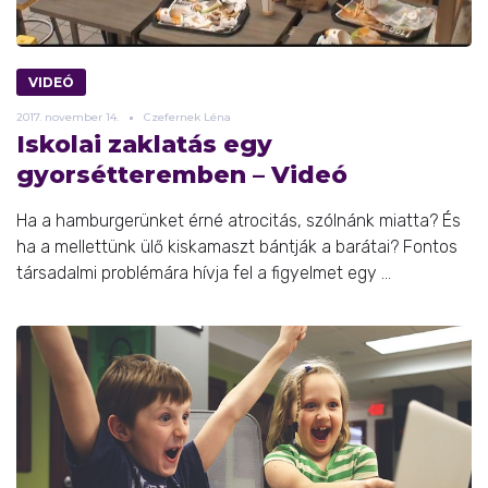
VIDEÓ
2017.
november
14.
Czefernek Léna
Iskolai zaklatás egy
gyorsétteremben – Videó
Ha a hamburgerünket érné atrocitás, szólnánk miatta? És
ha a mellettünk ülő kiskamaszt bántják a barátai? Fontos
társadalmi problémára hívja fel a figyelmet egy ...