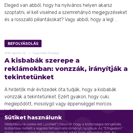
Eleged van abból, hogy ha nyilvános helyen akarsz
szoptatni, el kell viselned a szemrehányó megjegyzéseket
és a rosszalló pillantásokat? Vagy abból, hogy a legl ...
BEFOLYÁSOLÁS
2016.
április
12.
Gyarmati Orsolya
A kisbabák szerepe a
reklámokban: vonzzák, irányítják a
tekintetünket
A hirdetők már évtizedek óta tudják, hogy a kisbabák
vonzzák a tekintetünket. Ezért gyakori, hogy cuki,
meglepődött, mosolygó vagy éppenséggel morcos
babákat lá ...
Sütiket használunk
Weboldalunk cookie-kat („sütiket”) használ, hogy a biztonságos böngészés
biztosítása mellett a legjobb felhasználói élményt nyújtsuk. Az “Elfogadom”
gomb megnyomásával hozzájárulásodat adod, hogy elfogadod őket. Az