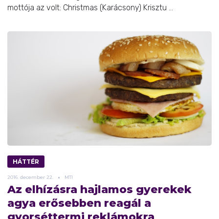
mottója az volt: Christmas (Karácsony) Krisztu ...
HÁTTÉR
2016.
december
22.
MTI
Az elhízásra hajlamos gyerekek
agya erősebben reagál a
gyorséttermi reklámokra