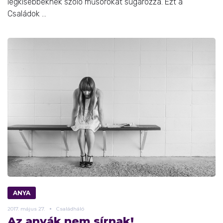
legkisebbeknek szóló műsorokat sugározza. Ezt a
Családok ...
ANYA
2017.
május
27.
Családháló
Az anyák nem sírnak!