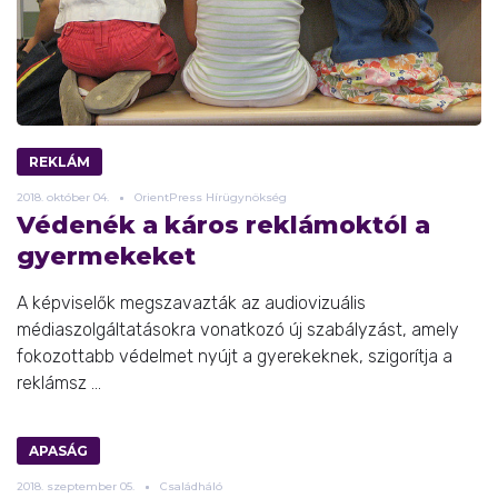
REKLÁM
2018.
október
04.
OrientPress Hírügynökség
Védenék a káros reklámoktól a
gyermekeket
A képviselők megszavazták az audiovizuális
médiaszolgáltatásokra vonatkozó új szabályzást, amely
fokozottabb védelmet nyújt a gyerekeknek, szigorítja a
reklámsz ...
APASÁG
2018.
szeptember
05.
Családháló