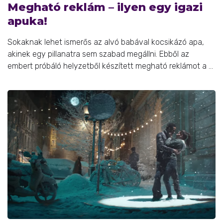
Megható reklám – ilyen egy igazi
apuka!
Sokaknak lehet ismerős az alvó babával kocsikázó apa,
akinek egy pillanatra sem szabad megállni. Ebből az
embert próbáló helyzetből készített megható reklámot a ...