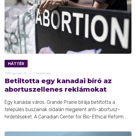
HÁTTÉR
2017.
január
17.
Családháló
Betiltotta egy kanadai bíró az
abortuszellenes reklámokat
Egy kanadai város, Grande Prairie bírája betiltotta a
település buszainak oldalán megjelent anti-abortusz-
hirdetéseket. A Canadian Center for Bio-Ethical Reform ...