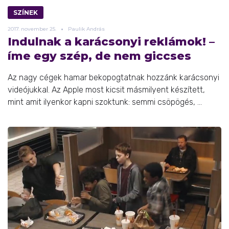
SZÍNEK
2017.
november
25.
Paulik András
Indulnak a karácsonyi reklámok! –
íme egy szép, de nem giccses
Az nagy cégek hamar bekopogtatnak hozzánk karácsonyi
videójukkal. Az Apple most kicsit másmilyent készített,
mint amit ilyenkor kapni szoktunk: semmi csöpögés, ...