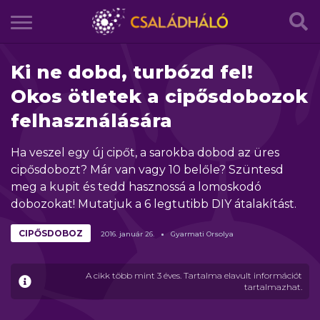
Ki ne dobd, turbózd fel!
Okos ötletek a cipősdobozok
felhasználására
Ha veszel egy új cipőt, a sarokba dobod az üres
cipősdobozt? Már van vagy 10 belőle? Szüntesd
meg a kupit és tedd hasznossá a lomoskodó
dobozokat! Mutatjuk a 6 legtutibb DIY átalakítást.
CIPŐSDOBOZ
2016.
január
26.
Gyarmati Orsolya
A cikk több mint 3 éves. Tartalma elavult információt
tartalmazhat.