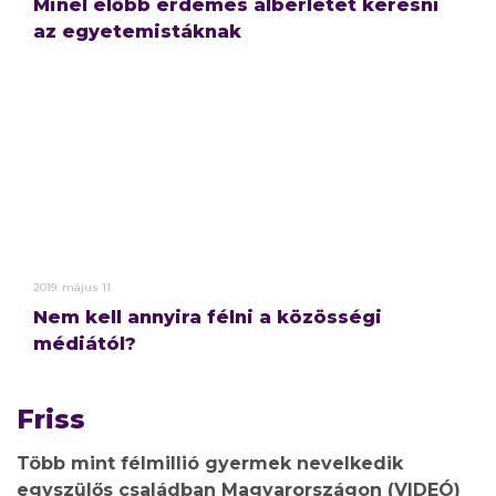
Minél előbb érdemes albérletet keresni
az egyetemistáknak
2019.
május
11.
Nem kell annyira félni a közösségi
médiától?
Friss
Több mint félmillió gyermek nevelkedik
egyszülős családban Magyarországon (VIDEÓ)