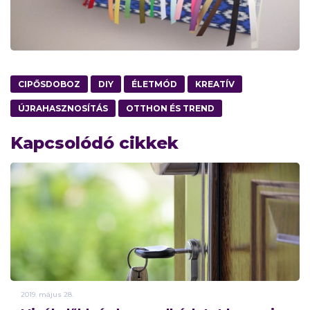
CIPŐSDOBOZ
DIY
ÉLETMÓD
KREATÍV
ÚJRAHASZNOSÍTÁS
OTTHON ÉS TREND
Kapcsolódó cikkek
2019.
május
28.