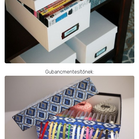
Gubancmentesítőnek: