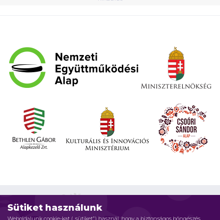
Sütiket használunk
Weboldalunk cookie-kat („sütiket”) használ, hogy a biztonságos böngészés