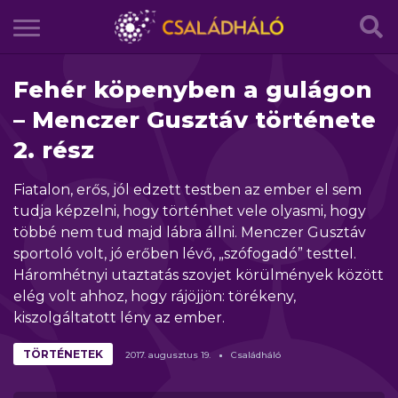
Fehér köpenyben a gulágon
– Menczer Gusztáv története
2. rész
Fiatalon, erős, jól edzett testben az ember el sem
tudja képzelni, hogy történhet vele olyasmi, hogy
többé nem tud majd lábra állni. Menczer Gusztáv
sportoló volt, jó erőben lévő, „szófogadó” testtel.
Háromhétnyi utaztatás szovjet körülmények között
elég volt ahhoz, hogy rájöjjön: törékeny,
kiszolgáltatott lény az ember.
TÖRTÉNETEK
2017.
augusztus
19.
Családháló