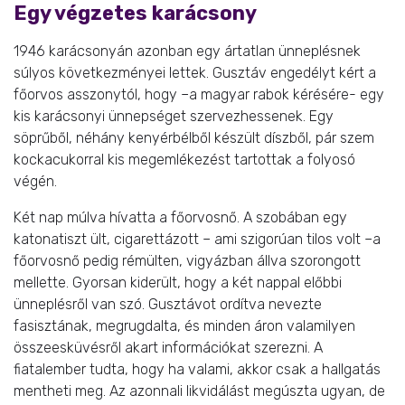
Egy végzetes karácsony
1946 karácsonyán azonban egy ártatlan ünneplésnek
súlyos következményei lettek. Gusztáv engedélyt kért a
főorvos asszonytól, hogy –a magyar rabok kérésére- egy
kis karácsonyi ünnepséget szervezhessenek. Egy
söprűből, néhány kenyérbélből készült díszből, pár szem
kockacukorral kis megemlékezést tartottak a folyosó
végén.
Két nap múlva hívatta a főorvosnő. A szobában egy
katonatiszt ült, cigarettázott – ami szigorúan tilos volt –a
főorvosnő pedig rémülten, vigyázban állva szorongott
mellette. Gyorsan kiderült, hogy a két nappal előbbi
ünneplésről van szó. Gusztávot ordítva nevezte
fasisztának, megrugdalta, és minden áron valamilyen
összeesküvésről akart információkat szerezni. A
fiatalember tudta, hogy ha valami, akkor csak a hallgatás
mentheti meg. Az azonnali likvidálást megúszta ugyan, de