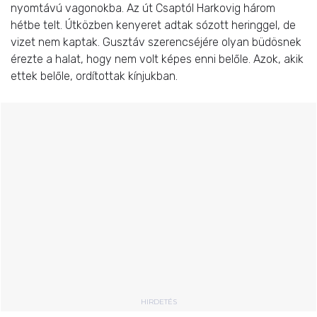
nyomtávú vagonokba. Az út Csaptól Harkovig három
hétbe telt. Útközben kenyeret adtak sózott heringgel, de
vizet nem kaptak. Gusztáv szerencséjére olyan büdösnek
érezte a halat, hogy nem volt képes enni belőle. Azok, akik
ettek belőle, ordítottak kínjukban.
HIRDETÉS