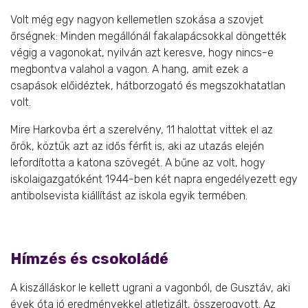
Volt még egy nagyon kellemetlen szokása a szovjet
őrségnek: Minden megállónál fakalapácsokkal döngették
végig a vagonokat, nyilván azt keresve, hogy nincs-e
megbontva valahol a vagon. A hang, amit ezek a
csapások előidéztek, hátborzogató és megszokhatatlan
volt.
Mire Harkovba ért a szerelvény, 11 halottat vittek el az
őrök, köztük azt az idős férfit is, aki az utazás elején
lefordította a katona szövegét. A bűne az volt, hogy
iskolaigazgatóként 1944-ben két napra engedélyezett egy
antibolsevista kiállítást az iskola egyik termében.
Hímzés és csokoládé
A kiszálláskor le kellett ugrani a vagonból, de Gusztáv, aki
évek óta jó eredményekkel atletizált, összerogyott. Az