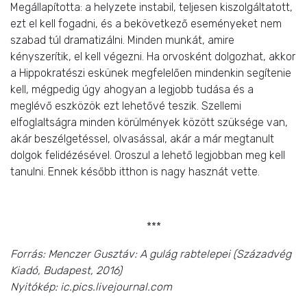
Megállapította: a helyzete instabil, teljesen kiszolgáltatott,
ezt el kell fogadni, és a bekövetkező eseményeket nem
szabad túl dramatizálni. Minden munkát, amire
kényszerítik, el kell végezni. Ha orvosként dolgozhat, akkor
a Hippokratészi eskünek megfelelően mindenkin segítenie
kell, mégpedig úgy ahogyan a legjobb tudása és a
meglévő eszközök ezt lehetővé teszik. Szellemi
elfoglaltságra minden körülmények között szüksége van,
akár beszélgetéssel, olvasással, akár a már megtanult
dolgok felidézésével. Oroszul a lehető legjobban meg kell
tanulni. Ennek később itthon is nagy hasznát vette.
***
Forrás: Menczer Gusztáv: A gulág rabtelepei (Századvég
Kiadó, Budapest, 2016)
Nyitókép: ic.pics.livejournal.com