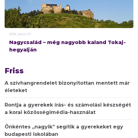
2019.
július
27.
Nagycsalád – még nagyobb kaland Tokaj-
hegyalján
Friss
A szívhangrendelet bizonyítottan mentett már
életeket
Rontja a gyerekek írás- és számolási készségét
a korai közösségimédia-használat
Önkéntes „nagyik” segítik a gyerekeket egy
budapesti iskolában