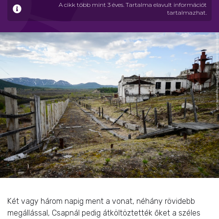
A cikk több mint 3 éves. Tartalma elavult információt
tartalmazhat.
Két vagy három napig ment a vonat, néhány rövidebb
megállással, Csapnál pedig átköltöztették őket a széles