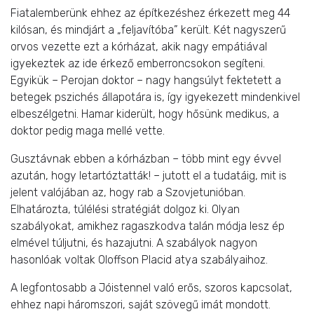
Fiatalemberünk ehhez az építkezéshez érkezett meg 44
kilósan, és mindjárt a „feljavítóba” került. Két nagyszerű
orvos vezette ezt a kórházat, akik nagy empátiával
igyekeztek az ide érkező emberroncsokon segíteni.
Egyikük – Perojan doktor – nagy hangsúlyt fektetett a
betegek pszichés állapotára is, így igyekezett mindenkivel
elbeszélgetni. Hamar kiderült, hogy hősünk medikus, a
doktor pedig maga mellé vette.
Gusztávnak ebben a kórházban – több mint egy évvel
azután, hogy letartóztatták! – jutott el a tudatáig, mit is
jelent valójában az, hogy rab a Szovjetunióban.
Elhatározta, túlélési stratégiát dolgoz ki. Olyan
szabályokat, amikhez ragaszkodva talán módja lesz ép
elmével túljutni, és hazajutni. A szabályok nagyon
hasonlóak voltak Oloffson Placid atya szabályaihoz.
A legfontosabb a Jóistennel való erős, szoros kapcsolat,
ehhez napi háromszori, saját szövegű imát mondott.