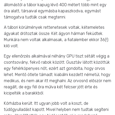
állomástól a tábor kapuig lévő 400 métert több mint egy
óra alatt, társaival egymásba kapaszkodva, egymást
támogatva tudták csak megtenni.
A tábori körülmények rettenetesek voltak, kétemeletes
ágyakat drótoztak össze. Két ágyon hárman feküdtek.
Munkára nem voltak alkalmasak, a fiatalember ekkor 36(!)
kiló volt.
Egy ellenőrzés alkalmával néhány GPU tiszt sétált végig a
csontsovány, fekvő rabok között. Gusztáv látott közöttük
egy fehérköpenyes nőt, ezért azt gondolta, hogy orvos
lehet. Mentő ötlete támadt: kiabálni kezdett németül, hogy
medikus, és nem akar itt meghalni. Az orvosnő először nem
reagált, de egy fél óra múlva két felcser jött érte és
kicipelték a barakkból.
Kórházba került. Itt ugyan jobb volt a koszt, de
tüdőgyulladást kapott. Mivel helyben nem tudtak segíteni