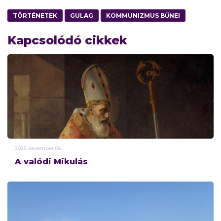
TÖRTÉNETEK
GULAG
KOMMUNIZMUS BŰNEI
Kapcsolódó cikkek
2025.
december
06.
A valódi Mikulás