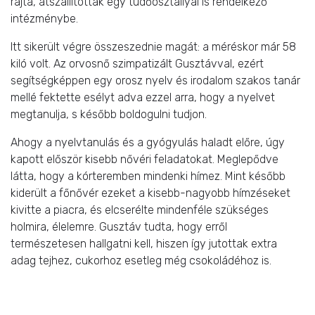
rajta, átszállították egy tüdőosztállyal is rendelkező
intézménybe.
Itt sikerült végre összeszednie magát: a méréskor már 58
kiló volt. Az orvosnő szimpatizált Gusztávval, ezért
segítségképpen egy orosz nyelv és irodalom szakos tanár
mellé fektette esélyt adva ezzel arra, hogy a nyelvet
megtanulja, s később boldogulni tudjon.
Ahogy a nyelvtanulás és a gyógyulás haladt előre, úgy
kapott először kisebb nővéri feladatokat. Meglepődve
látta, hogy a kórteremben mindenki hímez. Mint később
kiderült a főnővér ezeket a kisebb-nagyobb hímzéseket
kivitte a piacra, és elcserélte mindenféle szükséges
holmira, élelemre. Gusztáv tudta, hogy erről
természetesen hallgatni kell, hiszen így jutottak extra
adag tejhez, cukorhoz esetleg még csokoládéhoz is.