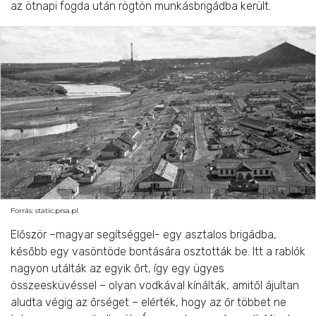
az ötnapi fogda után rögtön munkásbrigádba került.
Forrás: static.prsa.pl
Először –magyar segítséggel- egy asztalos brigádba,
később egy vasöntöde bontására osztották be. Itt a rablók
nagyon utálták az egyik őrt, így egy ügyes
összeesküvéssel – olyan vodkával kínálták, amitől ájultan
aludta végig az őrséget – elérték, hogy az őr többet ne