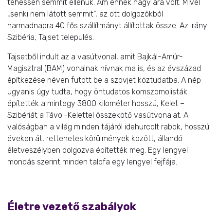
tehessen semmit ellenük. Ám ennek nagy ára volt. Mivel
„senki nem látott semmit”, az ott dolgozókból
harmadnapra 40 fős szállítmányt állítottak össze. Az irány
Szibéria, Tajset település.
Tajsetből indult az a vasútvonal, amit Bajkál-Amúr-
Magisztral (BAM) vonalnak hívnak ma is, és az évszázad
építkezése néven futott be a szovjet köztudatba. A nép
ugyanis úgy tudta, hogy öntudatos komszomolisták
építették a mintegy 3800 kilométer hosszú, Kelet –
Szibériát a Távol-Kelettel összekötő vasútvonalat. A
valóságban a világ minden tájáról idehurcolt rabok, hosszú
éveken át, rettenetes körülmények között, állandó
életveszélyben dolgozva építették meg. Egy lengyel
mondás szerint minden talpfa egy lengyel fejfája.
Életre vezető szabályok