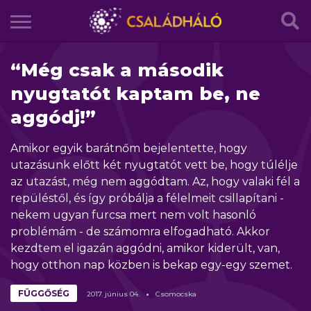
“Még csak a második
nyugtatót kaptam be, ne
aggódj!”
Amikor egyik barátnőm bejelentette, hogy
utazásunk előtt két nyugtatót vett be, hogy túlélje
az utazást, még nem aggódtam. Az, hogy valaki fél a
repüléstől, és így próbálja a félelmeit csillapítani -
nekem ugyan furcsa mert nem volt hasonló
problémám - de számomra elfogadható. Akkor
kezdtem el igazán aggódni, amikor kiderült, van,
hogy otthon nap közben is bekap egy-egy szemet.
FÜGGŐSÉG
2017.
június
04.
Csomocska