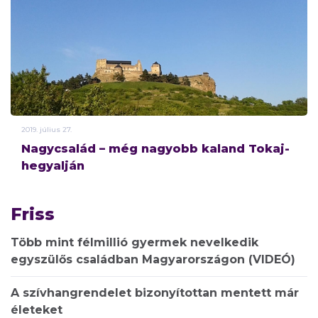
2019.
július
27.
Nagycsalád – még nagyobb kaland Tokaj-
hegyalján
Friss
Több mint félmillió gyermek nevelkedik
egyszülős családban Magyarországon (VIDEÓ)
A szívhangrendelet bizonyítottan mentett már
életeket