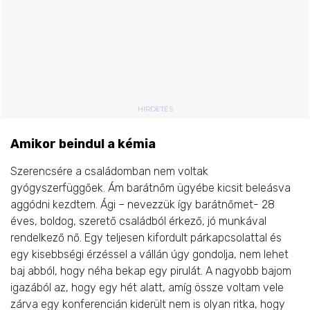
HIRDETÉS
Amikor beindul a kémia
Szerencsére a családomban nem voltak
gyógyszerfüggőek. Ám barátnőm ügyébe kicsit beleásva
aggódni kezdtem. Ági – nevezzük így barátnőmet- 28
éves, boldog, szerető családból érkező, jó munkával
rendelkező nő. Egy teljesen kifordult párkapcsolattal és
egy kisebbségi érzéssel a vállán úgy gondolja, nem lehet
baj abból, hogy néha bekap egy pirulát. A nagyobb bajom
igazából az, hogy egy hét alatt, amíg össze voltam vele
zárva egy konferencián kiderült nem is olyan ritka, hogy