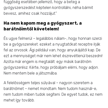
függőség esetében jellemző, hogy a beteg a
gyógyszerszedést képtelen kontrollálni, néha bármit
bevesz, amihez csak hozzájut.”
Ha nem kapom meg a gyógyszert, a
barátnőimtől követelem!
És ugye felmerül – legalábbis nálam-, hogy honnan szerzi
be a gyógyszereket. ezeket a nyugtatókat receptre írják
fel az orvosok. Ági például van, hogy anyukájától kap. De
ezt a mennyiséget már nem lehet észrevétlenül beszedni!
Azóta már engem is megtalált: egy másik barátnőm
gyógyszerész. Kérte, hogy próbáljam elérni, hogy adjon.
Nem mentem bele a játszmába.
A felelősségem teljes súlyával – nagyon szeretem a
barátnőmet – nemet mondtam. Nem tudom használ-e,
nem tudom miben tudok segíteni. De egyet tudok, ez nem
mehet így tovább.