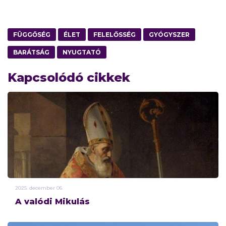
FÜGGŐSÉG
ÉLET
FELELŐSSÉG
GYÓGYSZER
BARÁTSÁG
NYUGTATÓ
Kapcsolódó cikkek
2025.
december
06.
A valódi Mikulás