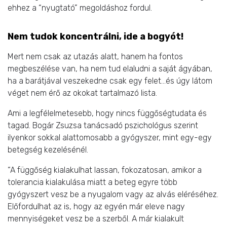
ehhez a “nyugtató” megoldáshoz fordul.
Nem tudok koncentrálni, ide a bogyót!
Mert nem csak az utazás alatt, hanem ha fontos
megbeszélése van, ha nem tud elaludni a saját ágyában,
ha a barátjával veszekedne csak egy felet…és úgy látom
véget nem érő az okokat tartalmazó lista.
Ami a legfélelmetesebb, hogy nincs függőségtudata és
tagad. Bogár Zsuzsa tanácsadó pszichológus szerint
ilyenkor sokkal alattomosabb a gyógyszer, mint egy-egy
betegség kezelésénél.
“A függőség kialakulhat lassan, fokozatosan, amikor a
tolerancia kialakulása miatt a beteg egyre több
gyógyszert vesz be a nyugalom vagy az alvás eléréséhez.
Előfordulhat az is, hogy az egyén már eleve nagy
mennyiségeket vesz be a szerből. A már kialakult