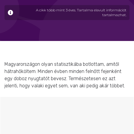
A cikk több mint 3 éves. Tartalma elavult információt
tartalmazhat.
Magyarországon olyan statisztikába botlottam, amitől
hátrahőköltem. Minden évben minden felnőtt fejenként
egy doboz nyugtatót bevesz. Természetesen ez azt
jelenti, hogy valaki egyet sem, van aki pedig akár többet.