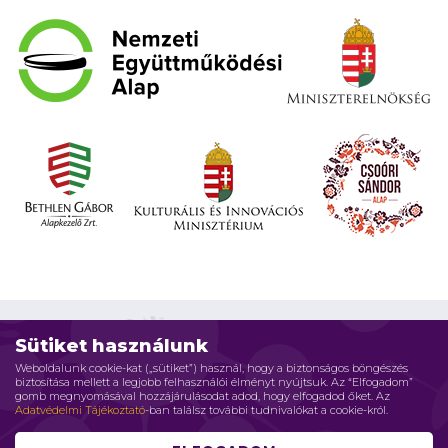
Sütiket használunk
Weboldalunk cookie-kat („sütiket”) használ, hogy a biztonságos böngészés
biztosítása mellett a legjobb felhasználói élményt nyújtsuk. Az “Elfogadom”
Impresszum
Adatvédelmi elvek
Jogi nyilatkozat
gomb megnyomásával hozzájárulásodat adod, hogy elfogadod őket. Az
Adatvédelmi Tájékoztató
-ban találsz további tudnivalókat a cookie-król.
Szerzői jog © 2026 Családháló Alapítvány - Minden jog fenntartva