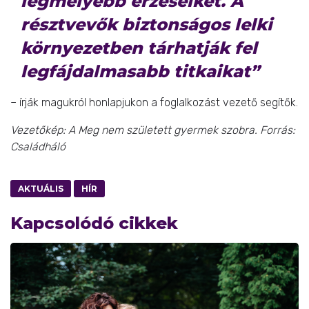
legmélyebb érzéseiket. A
résztvevők biztonságos lelki
környezetben tárhatják fel
legfájdalmasabb titkaikat”
– írják magukról honlapjukon a foglalkozást vezető segítők.
Vezetőkép: A Meg nem született gyermek szobra. Forrás:
Családháló
AKTUÁLIS
HÍR
Kapcsolódó cikkek