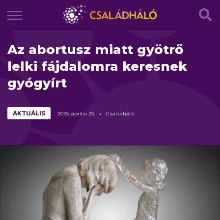
Az abortusz miatt gyötrő
lelki fájdalomra keresnek
gyógyírt
AKTUÁLIS
2025.
április
25.
Családháló