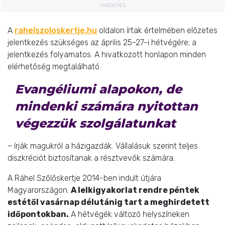
HIRDETÉS
A
rahelszoloskertje.hu
oldalon írtak értelmében előzetes
jelentkezés szükséges az április 25-27-i hétvégére; a
jelentkezés folyamatos. A hivatkozott honlapon minden
elérhetőség megtalálható.
Evangéliumi alapokon, de
mindenki számára nyitottan
végezzük szolgálatunkat
– írják magukról a házigazdák. Vállalásuk szerint teljes
diszkréciót biztosítanak a résztvevők számára.
A Ráhel Szőlőskertje 2014-ben indult útjára
Magyarországon.
A lelkigyakorlat rendre péntek
estétől vasárnap délutánig tart a meghirdetett
időpontokban.
A hétvégék változó helyszíneken