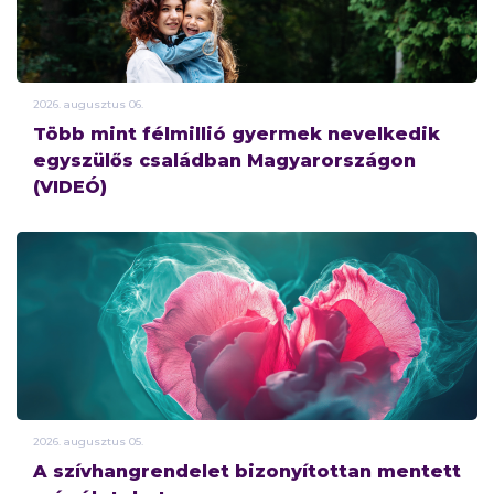
2026.
augusztus
06.
Több mint félmillió gyermek nevelkedik
egyszülős családban Magyarországon
(VIDEÓ)
2026.
augusztus
05.
A szívhangrendelet bizonyítottan mentett