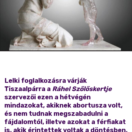
Lelki foglalkozásra várják
Tiszaalpárra a
Ráhel Szőlőskertje
szervezői ezen a hétvégén
mindazokat, akiknek abortusza volt,
és nem tudnak megszabadulni a
fájdalomtól, illetve azokat a férfiakat
is, akik érintettek voltak a döntésben,