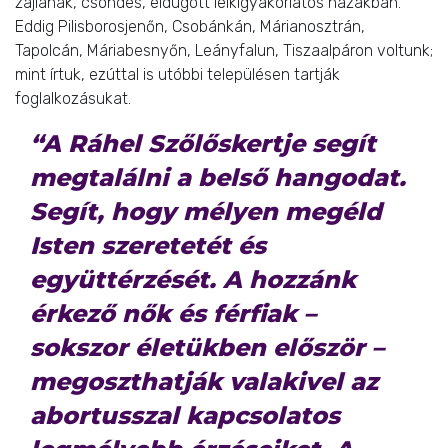
zajlanak, csöndes, eldugott lelkigyakorlatos házakban.
Eddig Pilisborosjenőn, Csobánkán, Márianosztrán,
Tapolcán, Máriabesnyőn, Leányfalun, Tiszaalpáron voltunk;
mint írtuk, ezúttal is utóbbi településen tartják
foglalkozásukat.
“A Ráhel Szőlőskertje segít
megtalálni a belső hangodat.
Segít, hogy mélyen megéld
Isten szeretetét és
együttérzését. A hozzánk
érkező nők és férfiak –
sokszor életükben először –
megoszthatják valakivel az
abortusszal kapcsolatos