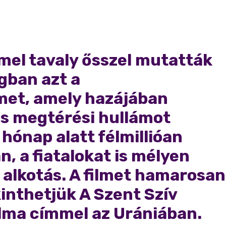
el tavaly ősszel mutatták
gban azt a
et, amely hazájában
és megtérési hullámot
 hónap alatt félmillióan
n, a fiatalokat is mélyen
 alkotás. A filmet hamarosan
inthetjük A Szent Szív
lma címmel az Urániában.