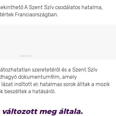
ekinthető A Szent Szív csodálatos hatalma,
értek Franciaországban.
HIRDETÉS
látozhatatlan szeretetéről és a Szent Szív
rendhagyó dokumentumfilm, amely
ázat indított el: hatalmas sorok álltak a mozik
k beszéltek a hatásáról.
változott meg általa.