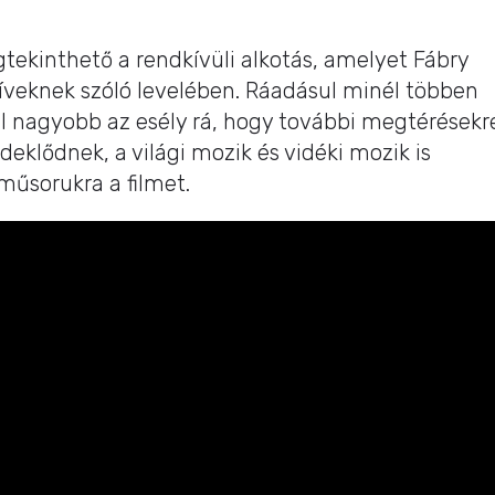
ekinthető a rendkívüli alkotás, amelyet Fábry
híveknek szóló levelében. Ráadásul minél többen
 nagyobb az esély rá, hogy további megtérésekr
deklődnek, a világi mozik és vidéki mozik is
űsorukra a filmet.