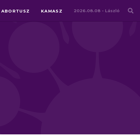
Családháló
2026.08.08 -
László
ABORTUSZ
KAMASZ