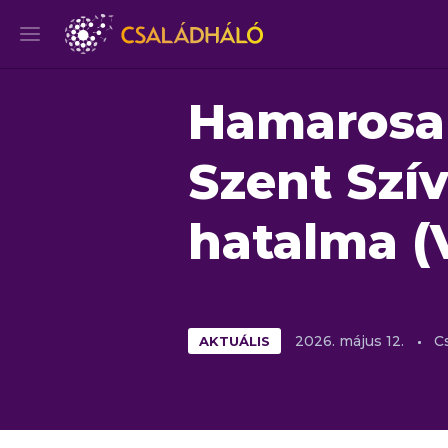
Hamarosan
Szent Szí
hatalma (
AKTUÁLIS
2026.
május
12.
C