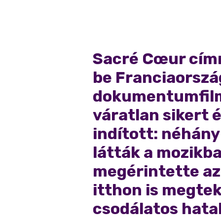
Sacré Cœur címm
be Franciaorszá
dokumentumfilm
váratlan sikert 
indított: néhány
látták a mozikba
megérintette az
itthon is megtek
csodálatos hata