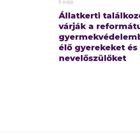
5 órája
Állatkerti találkoz
várják a reformát
gyermekvédelem
élő gyerekeket és
nevelőszülőket