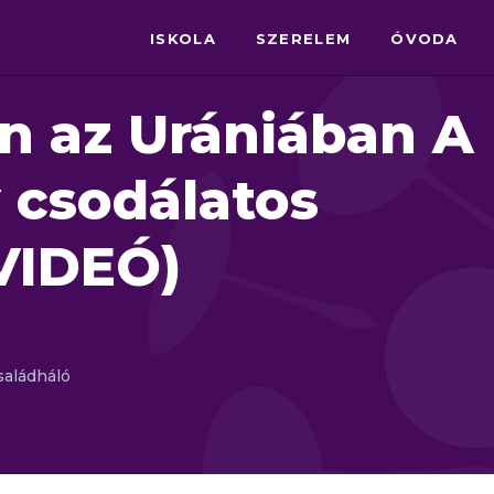
ISKOLA
SZERELEM
ÓVODA
 az Urániában A
v csodálatos
VIDEÓ)
saládháló