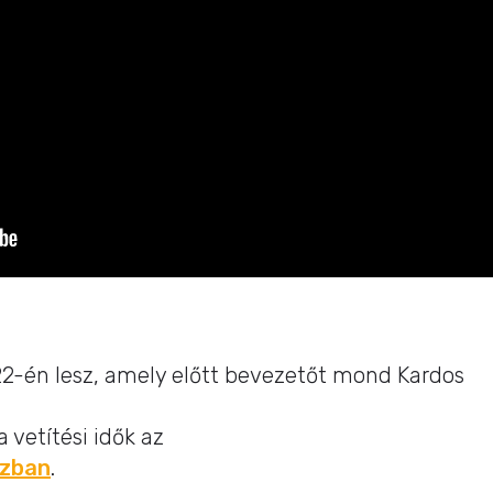
 22-én lesz, amely előtt bevezetőt mond Kardos
a vetítési idők az
ázban
.