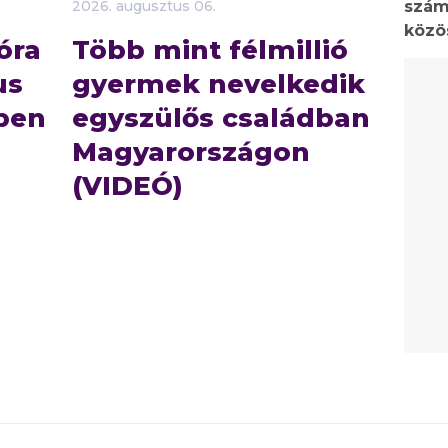
szám
2026.
augusztus
06.
közö
óra
Több mint félmillió
us
gyermek nevelkedik
ben
egyszülős családban
Magyarországon
(VIDEÓ)