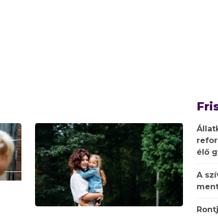
Fri
Állat
refo
élő 
A sz
ment
Rontj