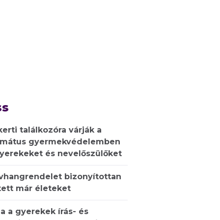
ss
kerti találkozóra várják a
rmátus gyermekvédelemben
gyerekeket és nevelőszülőket
ívhangrendelet bizonyítottan
ett már életeket
a a gyerekek írás- és