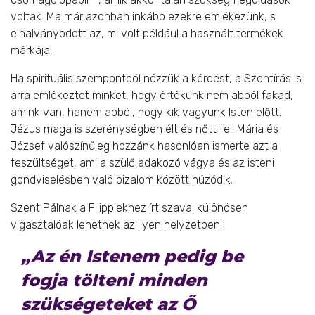
voltak. Ma már azonban inkább ezekre emlékezünk, s
elhalványodott az, mi volt például a használt termékek
márkája.
Ha spirituális szempontból nézzük a kérdést, a Szentírás is
arra emlékeztet minket, hogy értékünk nem abból fakad,
amink van, hanem abból, hogy kik vagyunk Isten előtt.
Jézus maga is szerénységben élt és nőtt fel. Mária és
József valószínűleg hozzánk hasonlóan ismerte azt a
feszültséget, ami a szülő adakozó vágya és az isteni
gondviselésben való bizalom között húzódik.
Szent Pálnak a Filippiekhez írt szavai különösen
vigasztalóak lehetnek az ilyen helyzetben:
„Az én Istenem pedig be
fogja tölteni minden
szükségeteket az Ő