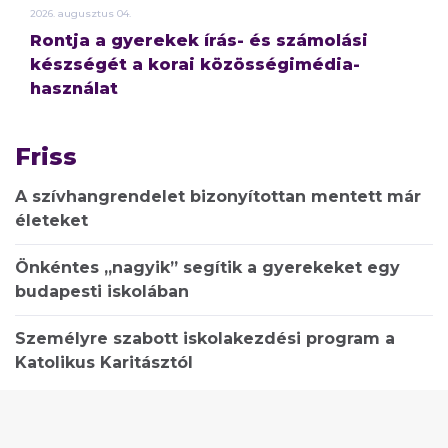
2026.
augusztus
04.
Rontja a gyerekek írás- és számolási
készségét a korai közösségimédia-
használat
Friss
A szívhangrendelet bizonyítottan mentett már
életeket
Önkéntes „nagyik” segítik a gyerekeket egy
budapesti iskolában
Személyre szabott iskolakezdési program a
Katolikus Karitásztól