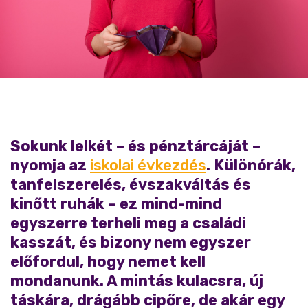
Sokunk lelkét – és pénztárcáját –
nyomja az
iskolai évkezdés
. Különórák,
tanfelszerelés, évszakváltás és
kinőtt ruhák – ez mind-mind
egyszerre terheli meg a családi
kasszát, és bizony nem egyszer
előfordul, hogy nemet kell
mondanunk. A mintás kulacsra, új
táskára, drágább cipőre, de akár egy