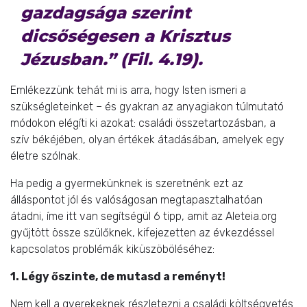
gazdagsága szerint
dicsőségesen a Krisztus
Jézusban.” (Fil. 4.19).
Emlékezzünk tehát mi is arra, hogy Isten ismeri a
szükségleteinket – és gyakran az anyagiakon túlmutató
módokon elégíti ki azokat: családi összetartozásban, a
szív békéjében, olyan értékek átadásában, amelyek egy
életre szólnak.
Ha pedig a gyermekünknek is szeretnénk ezt az
álláspontot jól és valóságosan megtapasztalhatóan
átadni, íme itt van segítségül 6 tipp, amit az Aleteia.org
gyűjtött össze szülőknek, kifejezetten az évkezdéssel
kapcsolatos problémák kiküszöböléséhez:
1. Légy őszinte, de mutasd a reményt!
Nem kell a gyerekeknek részletezni a családi költségvetés