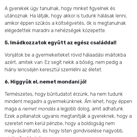
A gyerekek úgy tanulnak, hogy minket figyelnek és
utánoznak. Ha látják, hogy akkor is tudunk hálásak lenni,
amikor éppen szűkös a költségvetés, ők is megtanulnak
elégedettek maradni a nehézségek közepette.
5. Imádkozzatok együtt az egész családdal!
Vonjátok be a gyermekeiteket rövid hálaadási imáitokba
azért, amitek van. Ez segít nekik a bőség, nem pedig a
hiány lencséjén keresztül szemlélni az életet.
6. Higgyük el, nemet mondani jó!
Természetes, hogy bűntudatot érzünk, ha nem tudunk
mindent megadni a gyermekünknek. Ám lehet, hogy éppen
maga a
nemet mondás
a legjobb dolog, amit adhatunk.
Ezek a pillanatok ugyanis megtanítják a gyereknek, hogy a
szeretet nem kerül pénzbe, hogy a boldogság nem
megvásárolható, és hogy Isten gondviselése nagyobb,