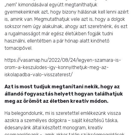
„nem” kimondásával együtt megtaníthatjuk
gyermekeinknek azt, hogy bizony hálásnak kell lenni azért
is, amink van. Megmutathatjuk vele azt is, hogy a dolgok
sokszor nem úgy alakulnak, ahogy azt szeretnénk, és ezt
a rugalmasságot már egész életükben fogják tudni
használni, ellentétben a pár hónap alatt kinőhető
tornacipővel.
https://vasarnap.hu/2022/08/24/legyen-szamara-is-
orom-a-keszulodes-igy-konnyithetjuk-meg-az-
iskolapadba-valo-visszaterest/
Azt is most tudjuk megtanítani nekik, hogy az
állandó fogyasztás helyett hogyan találhatjuk
meg az örömöt az életben kreatív módon.
Ha belegondolunk, mi is szeretettel emlékezünk vissza
azokra a személyes dolgokra – saját készítésű táska,
édesanyánk által készített monogram, kreatív
csomagolópapír -, amik akkor talán szükségmegoldások