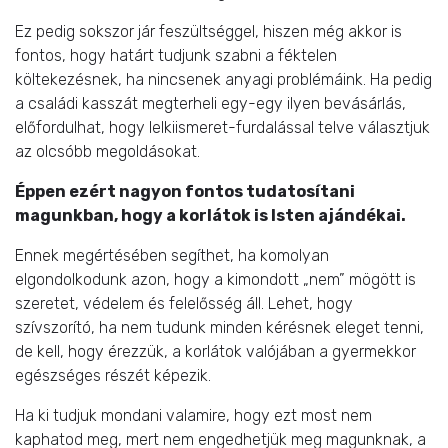
Ez pedig sokszor jár feszültséggel, hiszen még akkor is
fontos, hogy határt tudjunk szabni a féktelen
költekezésnek, ha nincsenek anyagi problémáink. Ha pedig
a családi kasszát megterheli egy-egy ilyen bevásárlás,
előfordulhat, hogy lelkiismeret-furdalással telve választjuk
az olcsóbb megoldásokat.
Éppen ezért nagyon fontos tudatosítani
magunkban, hogy a korlátok is Isten ajándékai.
Ennek megértésében segíthet, ha komolyan
elgondolkodunk azon, hogy a kimondott „nem” mögött is
szeretet, védelem és felelősség áll. Lehet, hogy
szívszorító, ha nem tudunk minden kérésnek eleget tenni,
de kell, hogy érezzük, a korlátok valójában a gyermekkor
egészséges részét képezik.
Ha ki tudjuk mondani valamire, hogy ezt most nem
kaphatod meg, mert nem engedhetjük meg magunknak, a