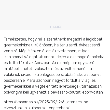
HIRDETÉS
Természetes, hogy mi is szeretnénk megadni a legjobbat
gyermekeinknek, különösen, ha tanulásról, évkezdésről
van szó. Még élénken él emlékezetemben, milyen
izgalommal válogattuk annak idején a csomagolópapírokat
és tolltartókat az Ápiszban. Akkor még pár egyszerű
mintából lehetett választani, és az volt a menő, ha
valakinek sikerült különlegesebb szabású iskolaköpenyt
beszereznie. Mára azonban nagyot fordult a világ, és
gyermekeinkkel a végtelenített lehetőségek tárházában
bolyongva kell ugyanezt a bevásárlókörutat lebonyolítani.
https://vasarnap.hu/2023/09/12/6-jotanacs-ha-
elvesztunk-a-kulonorak-tengereben/