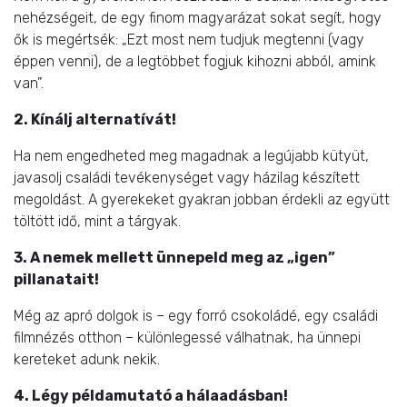
nehézségeit, de egy finom magyarázat sokat segít, hogy
ők is megértsék: „Ezt most nem tudjuk megtenni (vagy
éppen venni), de a legtöbbet fogjuk kihozni abból, amink
van”.
2. Kínálj alternatívát!
Ha nem engedheted meg magadnak a legújabb kütyüt,
javasolj családi tevékenységet vagy házilag készített
megoldást. A gyerekeket gyakran jobban érdekli az együtt
töltött idő, mint a tárgyak.
3. A nemek mellett ünnepeld meg az „igen”
pillanatait!
Még az apró dolgok is – egy forró csokoládé, egy családi
filmnézés otthon – különlegessé válhatnak, ha ünnepi
kereteket adunk nekik.
4. Légy példamutató a hálaadásban!