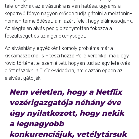
telefonoknak az alvásunkra is van hatása, ugyanis a
képernyő fénye nagyon erősen tudja gátolni a melatonin-
hormon termelődését, ami azért felel, hogy elálmosodjunk.
Az elégtelen alvás pedig bizonyítottan fokozza a
feszültséget és az ingerlékenységet.
Az alváshiány egyébként komoly probléma már a
kiskamaszoknál is – teszi hozzá Pelle Veronika, majd egy
rövid történettel szemlélteti, hogyan tud az agy lefekvés
előtt rászokni a TikTok-videókra, amik aztán éppen az
elalvást gátolják.
Nem véletlen, hogy a Netflix
vezérigazgatója néhány éve
úgy nyilatkozott, hogy nekik
a legnagyobb
konkurenciájuk, vetélytársuk