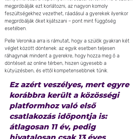
megpróbálják ezt korlátozni, az nagyon komoly
feszültségekhez vezethet, ráadásul a gyerekek ilyenkor
megpróbálják őket kijátszani – pont mint függőség
esetében.
Pelle Veronika arra is rámutat, hogy a szülők gyakran két
véglet között döntenek: az egyik esetben teljesen
ráhagynak mindent a gyerekre, hogy hozza meg ő a
döntéseit az online térben, hiszen ügyesebb a
kütyüzésben, és ettől kompetensebbnek tűnik.
Ez azért veszélyes, mert egyre
korábbra került a közösségi
platformhoz való első
csatlakozás időpontja is:
átlagosan 11 év, pedig
hivatalosan csak 13 éves