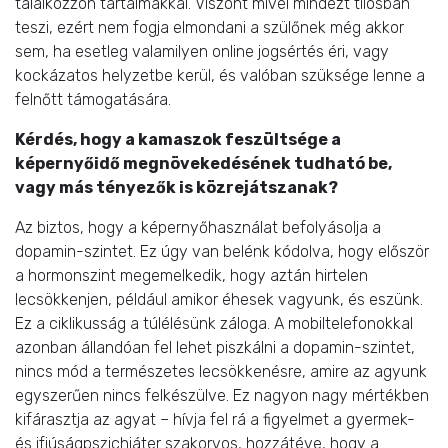
találkozzon tartalmakkal. Viszont mivel mindezt tilosban
teszi, ezért nem fogja elmondani a szülőnek még akkor
sem, ha esetleg valamilyen online jogsértés éri, vagy
kockázatos helyzetbe kerül, és valóban szüksége lenne a
felnőtt támogatására.
Kérdés, hogy a kamaszok feszültsége a
képernyőidő megnövekedésének tudható be,
vagy más tényezők is közrejátszanak?
Az biztos, hogy a képernyőhasználat befolyásolja a
dopamin-szintet. Ez úgy van belénk kódolva, hogy először
a hormonszint megemelkedik, hogy aztán hirtelen
lecsökkenjen, például amikor éhesek vagyunk, és eszünk.
Ez a ciklikusság a túlélésünk záloga. A mobiltelefonokkal
azonban állandóan fel lehet piszkálni a dopamin-szintet,
nincs mód a természetes lecsökkenésre, amire az agyunk
egyszerűen nincs felkészülve. Ez nagyon nagy mértékben
kifárasztja az agyat – hívja fel rá a figyelmet a gyermek-
és ifjúságpszichiáter szakorvos, hozzátéve, hogy a