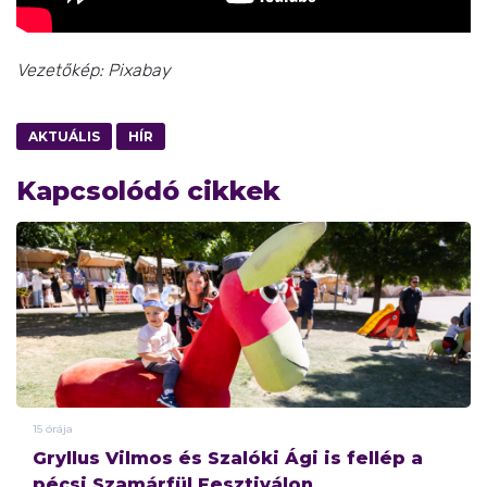
Vezetőkép: Pixabay
AKTUÁLIS
HÍR
Kapcsolódó cikkek
15 órája
Gryllus Vilmos és Szalóki Ági is fellép a
pécsi Szamárfül Fesztiválon