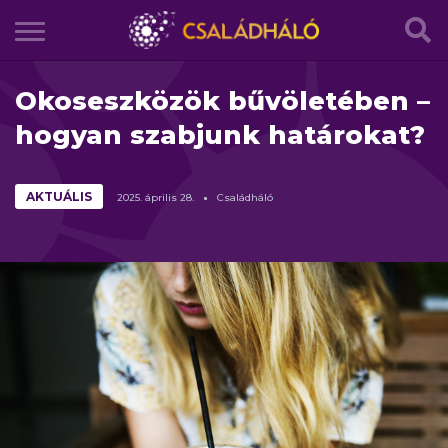
Okoseszközök bűvöletében –
hogyan szabjunk határokat?
AKTUÁLIS
2025.
április
28.
Családháló