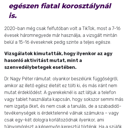
egészen fiatal korosztálynál
is.
2020-ban még csak felfutóban volt a TikTok, most a 7-16
évesek háromnegyede már használja, a vizsgált mintán
belül a 15-16 éveseknek pedig szinte a teljes egésze.
Vizsgálatok kimutatták, hogy ilyenkor az agy
hasonló aktivitást mutat, mint a
szenvedélybetegek esetében.
Dr. Nagy Péter rámutat: olyankor beszélünk függőségről,
amikor az illető egész életét ez tölti ki, és más iránt nem
mutat érdeklődést. A gyerekeknél is azt látjuk a telefon
vagy tablet használata kapcsán, hogy sokszor semmi más
nem izgatja őket, és nem csak a tanulás, de a szabadidő-
tevékenységek is érdektelenné válnak számukra – vagy
csak egy-két dologra korlátozódnak ilyenkor, ami
túlnyomórészt a képernyőn keresztül történik. Ha a szülők