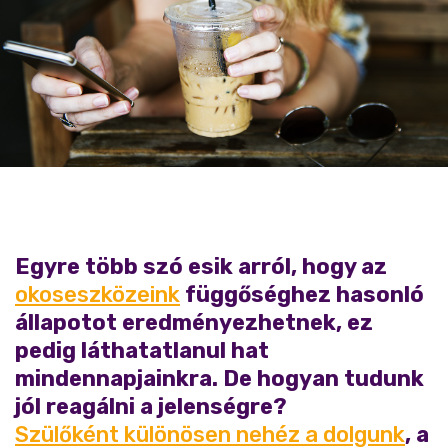
Egyre több szó esik arról, hogy az
okoseszközeink
függőséghez hasonló
állapotot eredményezhetnek, ez
pedig láthatatlanul hat
mindennapjainkra. De hogyan tudunk
jól reagálni a jelenségre?
Szülőként különösen nehéz a dolgunk
, a