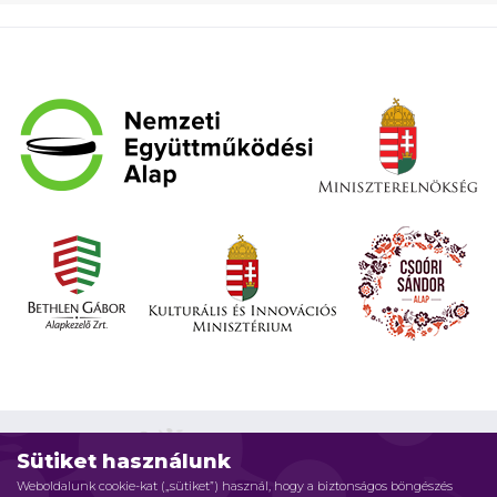
Sütiket használunk
Weboldalunk cookie-kat („sütiket”) használ, hogy a biztonságos böngészés