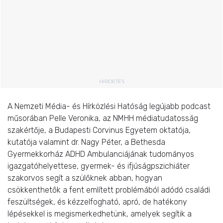
HIRDETÉS
A Nemzeti Média- és Hírközlési Hatóság legújabb podcast
műsorában Pelle Veronika, az NMHH médiatudatosság
szakértője, a Budapesti Corvinus Egyetem oktatója,
kutatója valamint dr. Nagy Péter, a Bethesda
Gyermekkorház ADHD Ambulanciájának tudományos
igazgatóhelyettese, gyermek- és ifjúságpszichiáter
szakorvos segít a szülőknek abban, hogyan
csökkenthetők a fent említett problémából adódó családi
feszültségek, és kézzelfogható, apró, de hatékony
lépésekkel is megismerkedhetünk, amelyek segítik a