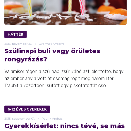
HÁTTÉR
2016.
november
23.
Gyarmati Orsolya
Szülinapi buli vagy őrületes
rongyrázás?
Valamikor régen a szülinapi zsúr kábé azt jelentette, hogy
az ember anyja vett öt csomag ropit meg három liter
Traubit a közértben, sütött egy piskótatortát cso ...
6-12 ÉVES GYEREKEK
2015.
szeptember
01.
Paulik András
Gyerekkísérlet: nincs tévé, se más