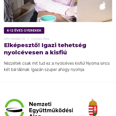
6-12 ÉVES GYEREKEK
2014.
október
24.
Csontos Dóra
Elképesztő! Igazi tehetség
nyolcévesen a kisfiú
Nézzétek csak mit tud ez a nyolcéves kisfiú! Nyoma sincs
két bal lábnak. Igazán szuper ahogy nyomja.