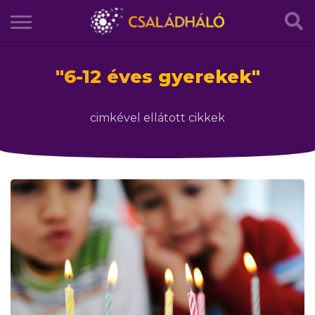
"
6-12 éves gyerekek
"
cimkével ellátott cikkek