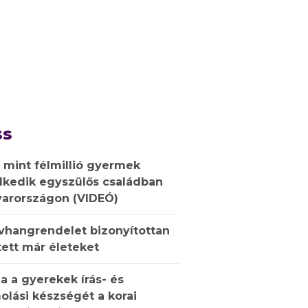
ss
 mint félmillió gyermek
lkedik egyszülős családban
arországon (VIDEÓ)
ívhangrendelet bizonyítottan
ett már életeket
a a gyerekek írás- és
olási készségét a korai