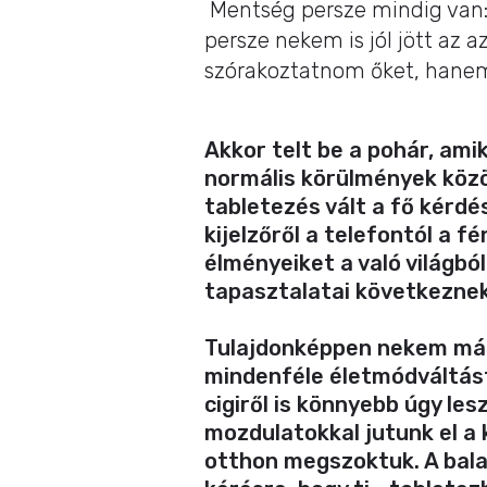
Mentség persze mindig van:
persze nekem is jól jött az 
szórakoztatnom őket, hane
Akkor telt be a pohár, ami
normális körülmények közöt
tabletezés vált a fő kérdé
kijelzőről a telefontól a 
élményeiket a való világbó
tapasztalatai következnek
Tulajdonképpen nekem már 
mindenféle életmódváltást
cigiről is könnyebb úgy le
mozdulatokkal jutunk el a 
otthon megszoktuk. A balat