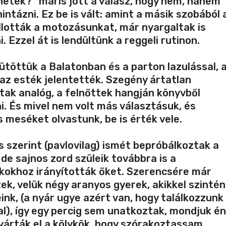
zhetek?” máris jött a válasz, hogy nem, hanem
intázni. Ez be is vált: amint a másik szobából 
lották a motozásunkat, már nyargaltak is
. Ezzel át is lendültünk a reggeli rutinon.
töttük a Balatonban és a parton lazulással, 
az esték jelentették. Szegény ártatlan
tak analóg, a felnőttek hangján könyvből
i. És mivel nem volt más választásuk, és
 meséket olvastunk, be is érték vele.
szerint (pavlovilag) ismét bepróbálkoztak a
 de sajnos zord szüleik továbbra is a
kokhoz irányították őket. Szerencsére már
k, velük négy aranyos gyerek, akikkel szintén
ink, (a nyár ugye azért van, hogy találkozzunk
l), így egy percig sem unatkoztak, mondjuk én
várták el a kölykök, hogy szórakoztassam