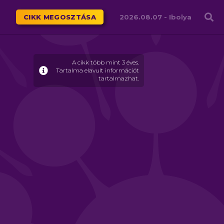
Családháló
CIKK MEGOSZTÁSA
2026.08.07 -
Ibolya
A cikk több mint 3 éves.
Tartalma elavult információt
tartalmazhat.