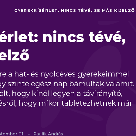
GYEREKKÍSÉRLET: NINCS TÉVÉ, SE MÁS KIJELZŐ
rlet: nincs tévé,
elző
re a hat- és nyolcéves gyerekeimmel
gy szinte egész nap bámultak valamit.
lt, hogy kinél legyen a távirányító,
ésről, hogy mikor tabletezhetnek már
ptember
01.
Paulik András