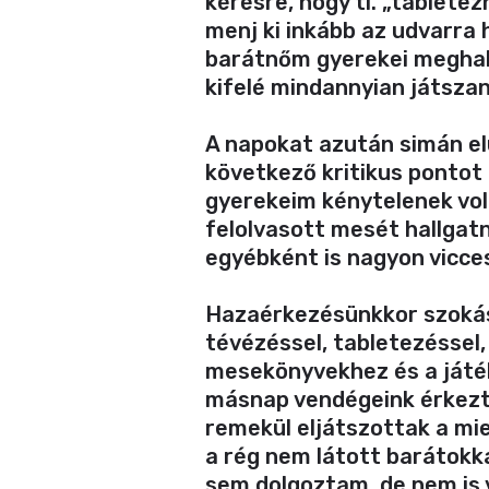
kérésre, hogy ti. „tablete
menj ki inkább az udvarra h
barátnőm gyerekei meghal
kifelé mindannyian játszani
A napokat azután simán elü
következő kritikus pontot 
gyerekeim kénytelenek vol
felolvasott mesét hallgatn
egyébként is nagyon vicces
Hazaérkezésünkkor szokás 
tévézéssel, tabletezéssel,
mesekönyvekhez és a játé
másnap vendégeink érkezte
remekül eljátszottak a mie
a rég nem látott barátokka
sem dolgoztam, de nem is 