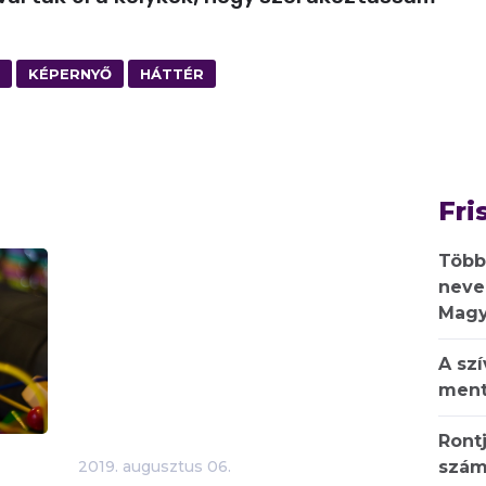
KÉPERNYŐ
HÁTTÉR
Fri
Több
neve
Magy
A sz
ment
Rontj
szám
2019.
augusztus
06.