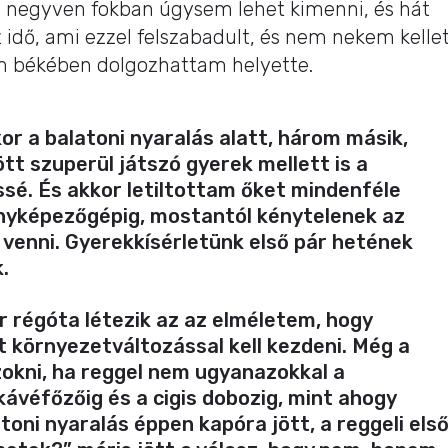
 negyven fokban úgysem lehet kimenni, és hát
az idő, ami ezzel felszabadult, és nem nekem kelle
m békében dolgozhattam helyette.
kor a balatoni nyaralás alatt, három másik,
t szuperül játszó gyerek mellett is a
ssé. És akkor letiltottam őket mindenféle
fényképezőgépig, mostantól kénytelenek az
l venni. Gyerekkísérletünk első pár hetének
.
régóta létezik az az elméletem, hogy
 környezetváltozással kell kezdeni. Még a
szokni, ha reggel nem ugyanazokkal a
kávéfőzőig és a cigis dobozig, mint ahogy
oni nyaralás éppen kapóra jött, a reggeli els