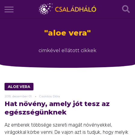
"
aloe vera
"
cimkével ellátott cikkek
ALOE VERA
2015.
december
01.
Csontos Dóra
Hat növény, amely jót tesz az
egészségünknek
Az emberek többsége szereti magát növényekkel,
virágokkal körbe venni. De vajon azt is tudjuk, hogy melyik