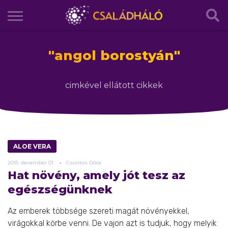
"
angol borostyán
"
cimkével ellátott cikkek
ALOE VERA
2015.
december
01.
Csontos Dóra
Hat növény, amely jót tesz az
egészségünknek
Az emberek többsége szereti magát növényekkel,
virágokkal körbe venni. De vajon azt is tudjuk, hogy melyik