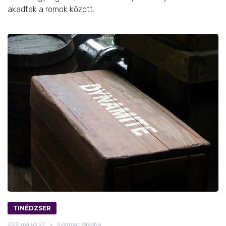
akadtak a romok között.
TINÉDZSER
2013.
május
27.
Gyarmati Orsolya