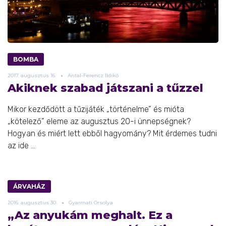
BOMBA
2017.
augusztus
16.
Antal-Ferencz Ildikó
Akiknek szabad játszani a tűzzel
Mikor kezdődött a tűzijáték „történelme” és mióta
„kötelező” eleme az augusztus 20-i ünnepségnek?
Hogyan és miért lett ebből hagyomány? Mit érdemes tudni
az ide ...
ÁRVAHÁZ
2016.
augusztus
30.
Gyarmati Orsolya
„Az anyukám meghalt. Ez a