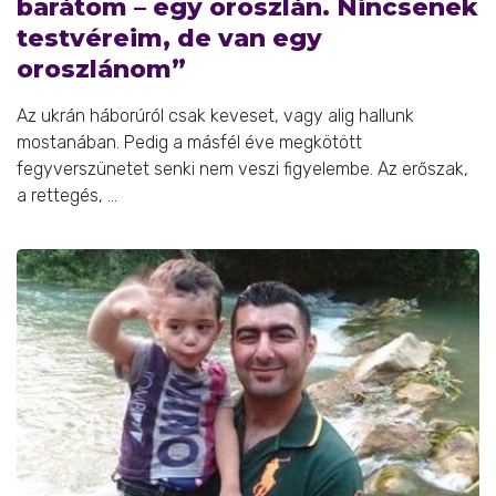
barátom – egy oroszlán. Nincsenek
testvéreim, de van egy
oroszlánom”
Az ukrán háborúról csak keveset, vagy alig hallunk
mostanában. Pedig a másfél éve megkötött
fegyverszünetet senki nem veszi figyelembe. Az erőszak,
a rettegés, ...