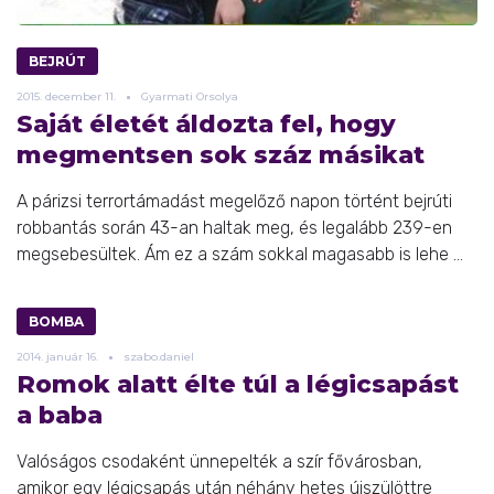
BEJRÚT
2015.
december
11.
Gyarmati Orsolya
Saját életét áldozta fel, hogy
megmentsen sok száz másikat
A párizsi terrortámadást megelőző napon történt bejrúti
robbantás során 43-an haltak meg, és legalább 239-en
megsebesültek. Ám ez a szám sokkal magasabb is lehe ...
BOMBA
2014.
január
16.
szabo.daniel
Romok alatt élte túl a légicsapást
a baba
Valóságos csodaként ünnepelték a szír fővárosban,
amikor egy légicsapás után néhány hetes újszülöttre