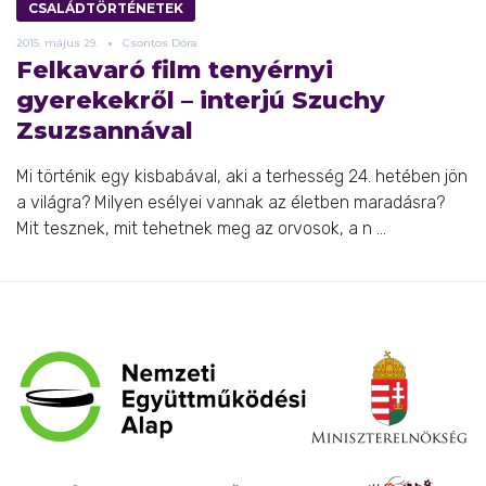
CSALÁDTÖRTÉNETEK
2015.
május
29.
Csontos Dóra
Felkavaró film tenyérnyi
gyerekekről – interjú Szuchy
Zsuzsannával
Mi történik egy kisbabával, aki a terhesség 24. hetében jön
a világra? Milyen esélyei vannak az életben maradásra?
Mit tesznek, mit tehetnek meg az orvosok, a n ...