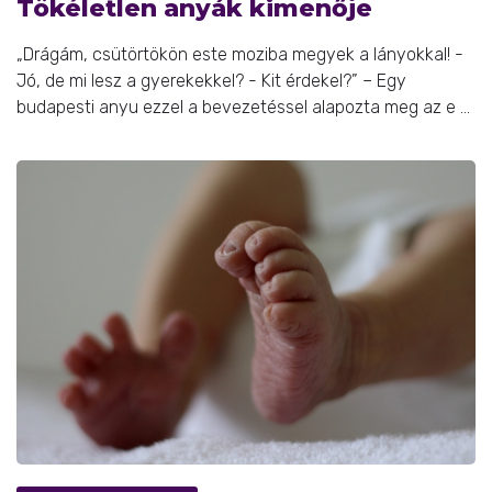
Tökéletlen anyák kimenője
„Drágám, csütörtökön este moziba megyek a lányokkal! -
Jó, de mi lesz a gyerekekkel? - Kit érdekel?” – Egy
budapesti anyu ezzel a bevezetéssel alapozta meg az e ...