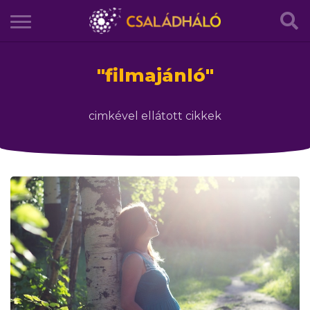
"
filmajánló
"
cimkével ellátott cikkek