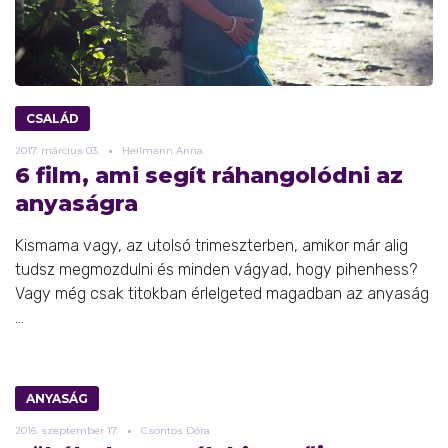
CSALÁD
2017.
március
03.
Heilmann Anna
6 film, ami segít ráhangolódni az
anyaságra
Kismama vagy, az utolsó trimeszterben, amikor már alig
tudsz megmozdulni és minden vágyad, hogy pihenhess?
Vagy még csak titokban érlelgeted magadban az anyaság
...
ANYASÁG
2016.
szeptember
17.
Csontos Dóra