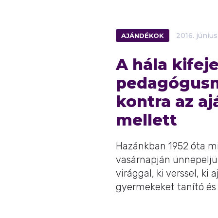
AJÁNDÉKOK
2016.
június
A hála kifej
pedagógusn
kontra az a
mellett
Hazánkban 1952 óta mi
vasárnapján ünnepeljü
virággal, ki verssel, ki 
gyermekeket tanító és n