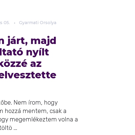
s
05.
Gyarmati Orsolya
 járt, majd
tató nyílt
 közzé az
elvesztette
őbe. Nem írom, hogy
m hozzá mentem, csak a
, hogy megemlékeztem volna a
ltö ...