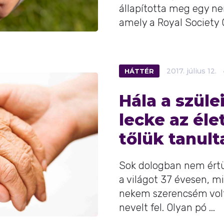
állapította meg egy n
amely a Royal Society O
HÁTTÉR
2017.
július
12.
Hála a szüle
lecke az éle
tőlük tanul
Sok dologban nem ért
a világot 37 évesen, mi
nekem szerencsém volt
nevelt fel. Olyan pó ...