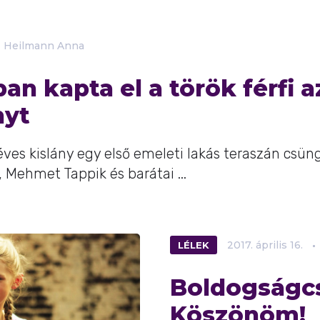
Heilmann Anna
ban kapta el a török férfi a
nyt
ves kislány egy első emeleti lakás teraszán csün
 Mehmet Tappik és barátai ...
LÉLEK
2017.
április
16.
Boldogságc
Köszönöm!