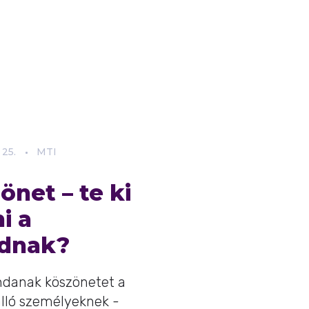
25.
MTI
önet – te ki
i a
idnak?
ndanak köszönetet a
álló személyeknek -