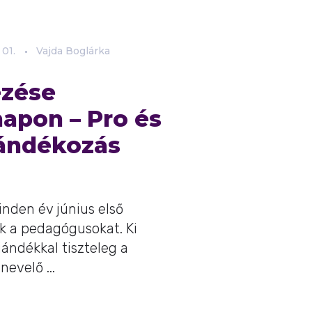
01.
Vajda Boglárka
ezése
apon – Pro és
jándékozás
nden év június első
k a pedagógusokat. Ki
ajándékkal tiszteleg a
evelő ...