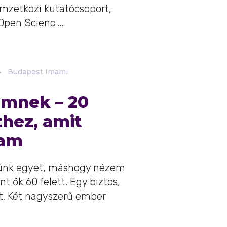
emzetközi kutatócsoport,
pen Scienc ...
Budapest Imami
imnek – 20
thez, amit
tam
ünk egyet, máshogy nézem
nt ők 60 felett. Egy biztos,
. Két nagyszerű ember