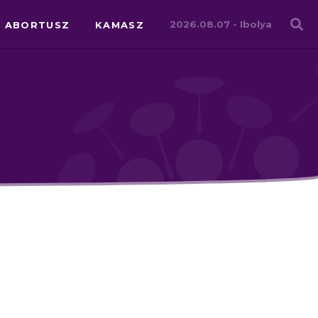
Családháló
2026.08.07 -
Ibolya
ABORTUSZ
KAMASZ