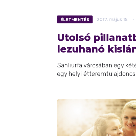
ÉLETMENTÉS
2017.
május
15.
Utolsó pillanat
lezuhanó kislá
Sanliurfa városában egy kété
egy helyi étteremtulajdonos,