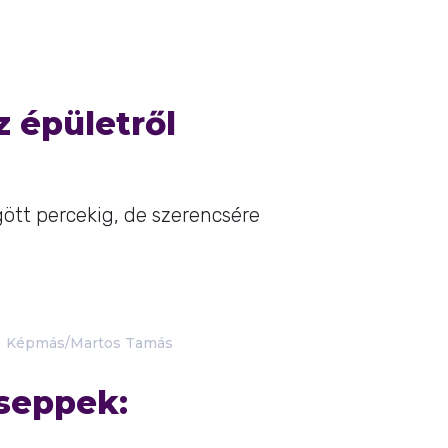
z épületről
gött percekig, de szerencsére
Képmás/Martos Tamás
seppek: