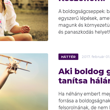
A boldogságcseppek: bá
egyszerű lépések, amel
magunk és környezetün
és panaszkodás helyett. 
HÁTTÉR
2017.
február
01
Aki boldog 
tanítsa hálá
Ha néhány embert meg
forrása a boldogságna
felsorolnának, de nem 