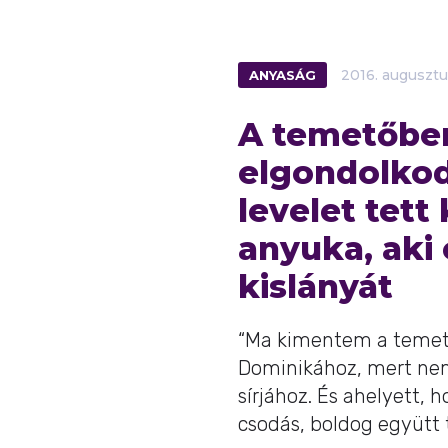
ANYASÁG
2016.
augusztu
A temetőben
elgondolkod
levelet tett
anyuka, aki 
kislányát
“Ma kimentem a temet
Dominikához, mert ne
sírjához. És ahelyett
csodás, boldog együtt tö