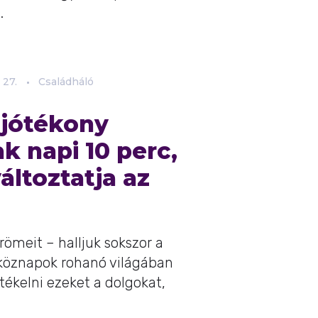
.
27.
Családháló
 jótékony
ak napi 10 perc,
ltoztatja az
römeit – halljuk sokszor a
köznapok rohanó világában
tékelni ezeket a dolgokat,