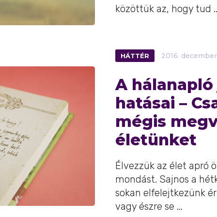
közöttük az, hogy tud ..
HÁTTÉR
2016.
december
A hálanapló
hatásai – Cs
mégis megvá
életünket
Élvezzük az élet apró ö
mondást. Sajnos a hét
sokan elfelejtkezünk ér
vagy észre se ...