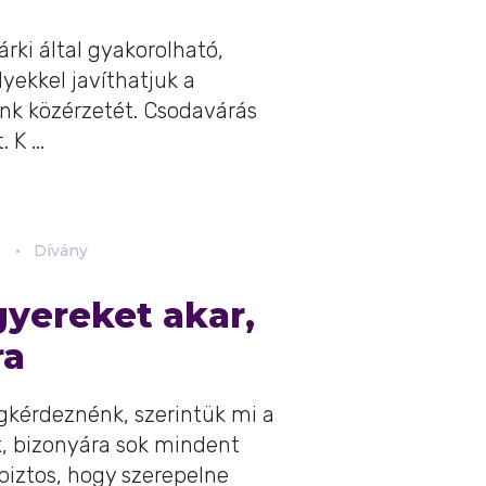
rki által gyakorolható,
yekkel javíthatjuk a
k közérzetét. Csodavárás
K ...
.
Dívány
gyereket akar,
ra
kérdeznénk, szerintük mi a
k, bizonyára sok mindent
biztos, hogy szerepelne