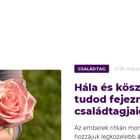
CSALÁDTAG
2018.
május
Hála és kösz
tudod fejezn
családtagja
Az emberek ritkán mo
hozzájuk legközelebb 