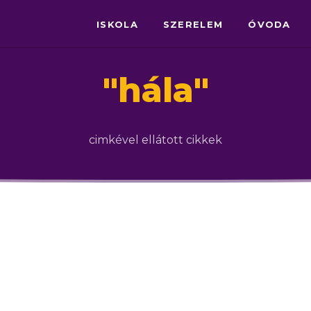
ISKOLA
SZERELEM
ÓVODA
"
hála
"
cimkével ellátott cikkek