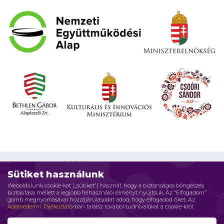
Sütiket használunk
Weboldalunk cookie-kat („sütiket”) használ, hogy a biztonságos böngészés
biztosítása mellett a legjobb felhasználói élményt nyújtsuk. Az “Elfogadom”
Impresszum
Adatvédelmi elvek
Jogi nyilatkozat
gomb megnyomásával hozzájárulásodat adod, hogy elfogadod őket. Az
Adatvédelmi Tájékoztató
-ban találsz további tudnivalókat a cookie-król.
Szerzői jog © 2026 Családháló Alapítvány - Minden jog fenntartva