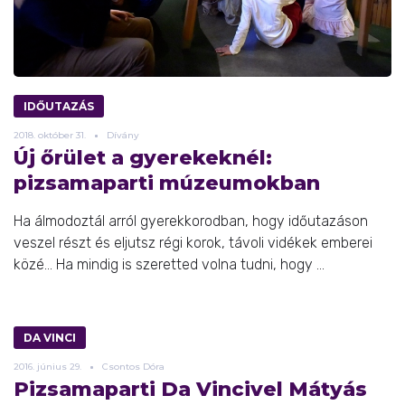
IDŐUTAZÁS
2018.
október
31.
Dívány
Új őrület a gyerekeknél:
pizsamaparti múzeumokban
Ha álmodoztál arról gyerekkorodban, hogy időutazáson
veszel részt és eljutsz régi korok, távoli vidékek emberei
közé... Ha mindig is szeretted volna tudni, hogy ...
DA VINCI
2016.
június
29.
Csontos Dóra
Pizsamaparti Da Vincivel Mátyás