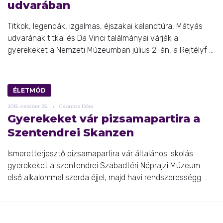
udvarában
Titkok, legendák, izgalmas, éjszakai kalandtúra, Mátyás
udvarának titkai és Da Vinci találmányai várják a
gyerekeket a Nemzeti Múzeumban július 2-án, a Rejtélyf ...
ÉLETMÓD
2015.
október
25.
Csontos Dóra
Gyerekeket vár pizsamapartira a
Szentendrei Skanzen
Ismeretterjesztő pizsamapartira vár általános iskolás
gyerekeket a szentendrei Szabadtéri Néprajzi Múzeum
első alkalommal szerda éjjel, majd havi rendszerességg ...