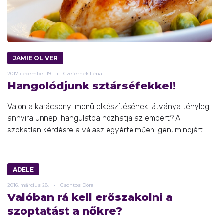
JAMIE OLIVER
2017.
december
19.
Czefernek Léna
Hangolódjunk sztárséfekkel!
Vajon a karácsonyi menü elkészítésének látványa tényleg
annyira ünnepi hangulatba hozhatja az embert? A
szokatlan kérdésre a válasz egyértelműen igen, mindjárt ...
ADELE
2016.
március
28.
Csontos Dóra
Valóban rá kell erőszakolni a
szoptatást a nőkre?