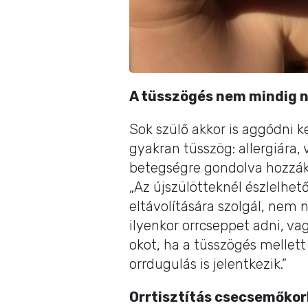
A tüsszögés nem mindig 
Sok szülő akkor is aggódni k
gyakran tüsszög: allergiára,
betegségre gondolva hozzák 
„Az újszülötteknél észlelhet
eltávolítására szolgál, nem 
ilyenkor orrcseppet adni, va
okot, ha a tüsszögés mellett
orrdugulás is jelentkezik.”
Orrtisztítás csecsemőko