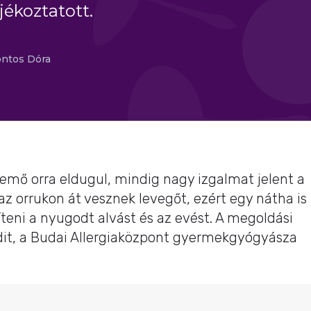
ékoztatott.
ntos Dóra
semő orra eldugul, mindig nagy izgalmat jelent a
 az orrukon át vesznek levegőt, ezért egy nátha is
eni a nyugodt alvást és az evést. A megoldási
Edit, a Budai Allergiaközpont gyermekgyógyásza