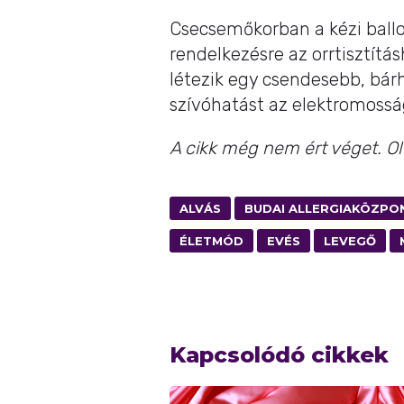
Csecsemőkorban a kézi ballo
rendelkezésre az orrtisztítá
létezik egy csendesebb, bár
szívóhatást az elektromossá
A cikk még nem ért véget. O
ALVÁS
BUDAI ALLERGIAKÖZPO
ÉLETMÓD
EVÉS
LEVEGŐ
Kapcsolódó cikkek