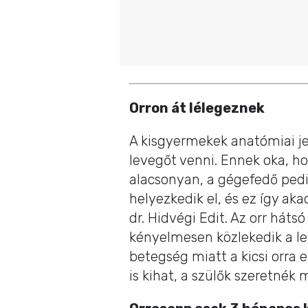
Orron át lélegeznek
A kisgyermekek anatómiai je
levegőt venni. Ennek oka, h
alacsonyan, a gégefedő ped
helyezkedik el, és ez így ak
dr. Hidvégi Edit. Az orr háts
kényelmesen közlekedik a le
betegség miatt a kicsi orra 
is kihat, a szülők szeretnék