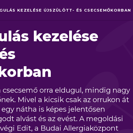
GULÁS KEZELÉSE ÚJSZÜLÖTT- ÉS CSECSEMŐKORBAN
ulás kezelése
 és
korban
 a csecsemő orra eldugul, mindig nagy
őnek. Mivel a kicsik csak az orrukon át
 egy nátha is képes jelentősen
dt alvást és az evést. A megoldási
végi Edit, a Budai Allergiaközpont