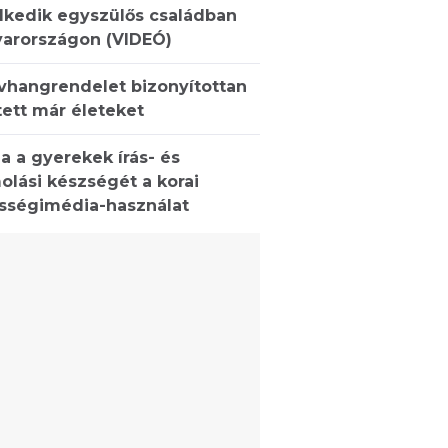
lkedik egyszülős családban
arországon (VIDEÓ)
ívhangrendelet bizonyítottan
ett már életeket
a a gyerekek írás- és
olási készségét a korai
sségimédia-használat