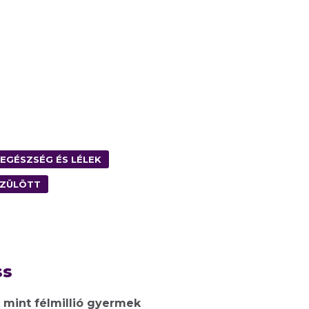
EGÉSZSÉG ÉS LÉLEK
SZÜLÖTT
ss
 mint félmillió gyermek