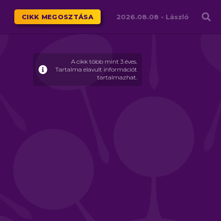
Családháló
CIKK MEGOSZTÁSA
2026.08.08 -
László
A cikk több mint 3 éves.
Tartalma elavult információt
tartalmazhat.