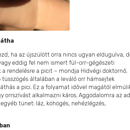
nátha
ezd, ha az újszülött orra nincs ugyan eldugulva, d
 vagy eddig fel nem ismert fül-orr-gégészeti
a rendelésre a picit – mondja Hidvégi doktornő.
ő tüsszögés általában a leváló orr hámsejtek
náthás a pici. Ez a folyamat idővel magától elmúli
gy orrszívást alkalmazni káros. Aggodalomra az a
 egyéb tünet: láz, köhögés, nehézlégzés,
rban