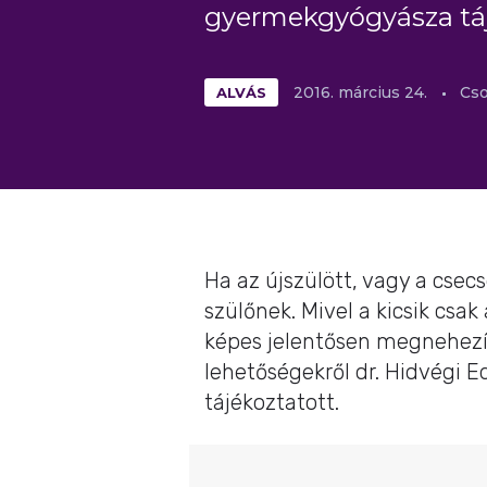
gyermekgyógyásza táj
ALVÁS
2016.
március
24.
Cso
Ha az újszülött, vagy a csec
szülőnek. Mivel a kicsik csak
képes jelentősen megnehezít
lehetőségekről dr. Hidvégi 
tájékoztatott.