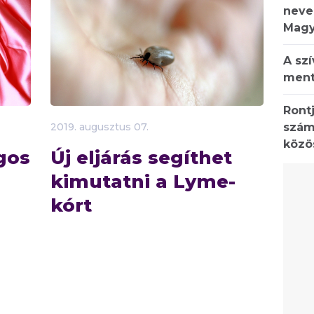
neve
Magy
A sz
ment
Rontj
szám
2019.
augusztus
07.
közö
gos
Új eljárás segíthet
kimutatni a Lyme-
kórt