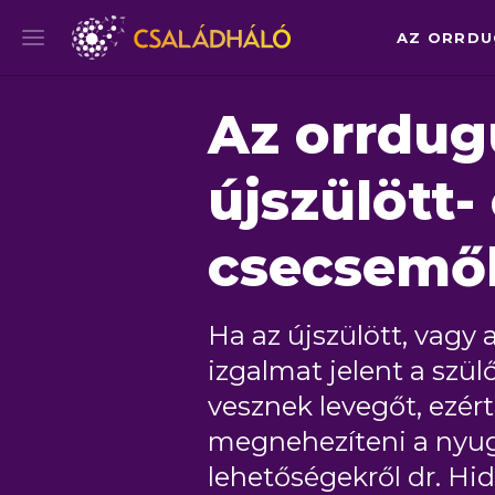
AZ ORRDU
Az orrdug
újszülött-
csecsemő
Ha az újszülött, vagy
izgalmat jelent a szül
vesznek levegőt, ezért
megnehezíteni a nyugo
lehetőségekről dr. Hid