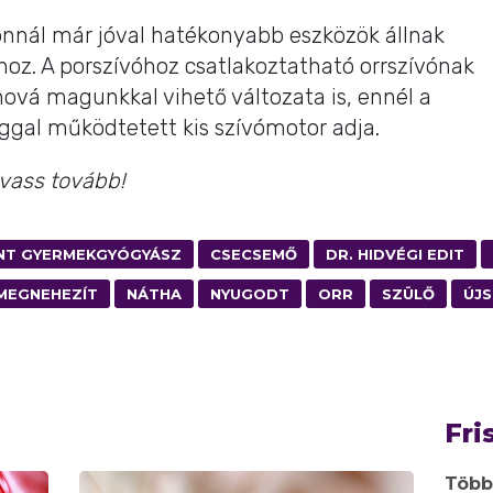
nnál már jóval hatékonyabb eszközök állnak
shoz. A porszívóhoz csatlakoztatható orrszívónak
hová magunkkal vihető változata is, ennél a
ggal működtetett kis szívómotor adja.
lvass tovább!
NT GYERMEKGYÓGYÁSZ
CSECSEMŐ
DR. HIDVÉGI EDIT
MEGNEHEZÍT
NÁTHA
NYUGODT
ORR
SZÜLŐ
ÚJ
Fri
Több