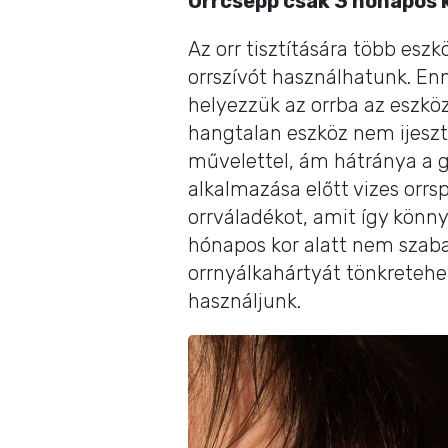
Orrcsepp csak 3 hónapos 
Az orr tisztítására több eszk
orrszívót használhatunk. En
helyezzük az orrba az eszköz
hangtalan eszköz nem ijeszt
művelettel, ám hátránya a 
alkalmazása előtt vizes orrsp
orrváladékot, amit így kön
hónapos kor alatt nem szaba
orrnyálkahártyát tönkretehet
használjunk.