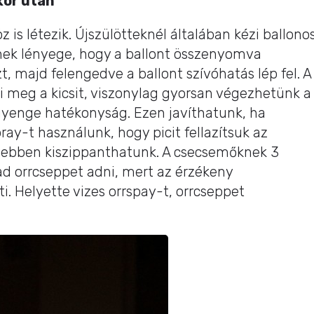
kor után
öz is létezik. Újszülötteknél általában kézi ballono
nek lényege, hogy a ballont összenyomva
t, majd felengedve a ballont szívóhatás lép fel. A
i meg a kicsit, viszonylag gyorsan végezhetünk a
gyenge hatékonyság. Ezen javíthatunk, ha
ray-t használunk, hogy picit fellazítsuk az
nyebben kiszippanthatunk. A csecsemőknek 3
d orrcseppet adni, mert az érzékeny
i. Helyette vizes orrspay-t, orrcseppet