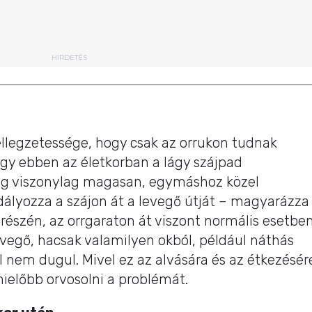
HIRDETÉS
llegzetessége, hogy csak az orrukon tudnak
ogy ebben az életkorban a lágy szájpad
ig viszonylag magasan, egymáshoz közel
adályozza a szájon át a levegő útját – magyarázza
ó részén, az orrgaraton át viszont normális esetbe
vegő, hacsak valamilyen okból, például náthás
el nem dugul. Mivel ez az alvására és az étkezésér
 mielőbb orvosolni a problémát.