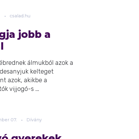
.
csalad.hu
gja jobb a
l
ébrednek álmukból azok a
édesanyjuk kelteget
nt azok, akikbe a
 vijjogó-s ...
mber
07.
Dívány
lvó gyerekek