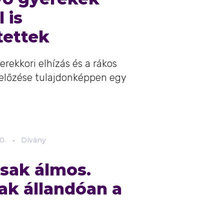
 is
tettek
erekkori elhízás és a rákos
őzése tulajdonképpen egy
0.
Dívány
csak álmos.
ak állandóan a