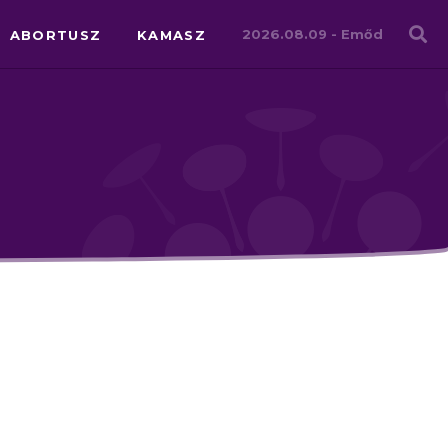
Családháló
2026.08.09 -
Emőd
ABORTUSZ
KAMASZ