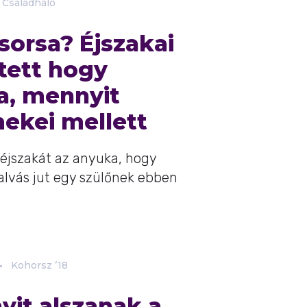
Családháló
sorsa? Éjszakai
tett hogy
, mennyit
mekei mellett
éjszakát az anyuka, hogy
vás jut egy szülőnek ebben
Kohorsz ’18
yit alszanak a