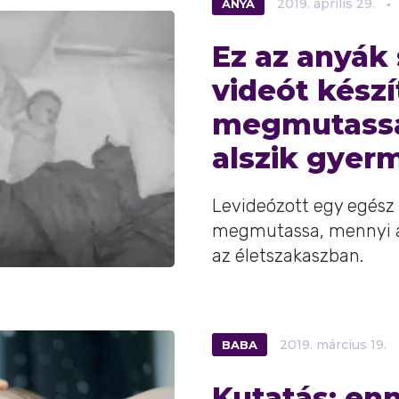
ANYA
2019.
április
29.
Ez az anyák 
videót készí
megmutassa
alszik gyer
Levideózott egy egész 
megmutassa, mennyi al
az életszakaszban.
BABA
2019.
március
19.
Kutatás: enn