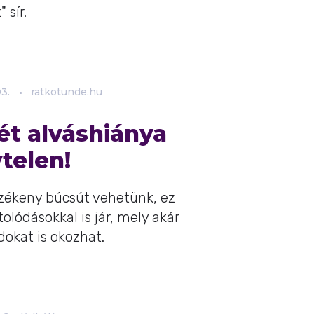
 sír.
3.
ratkotunde.hu
ét alváshiánya
telen!
rzékeny búcsút vehetünk, ez
olódásokkal is jár, mely akár
dokat is okozhat.