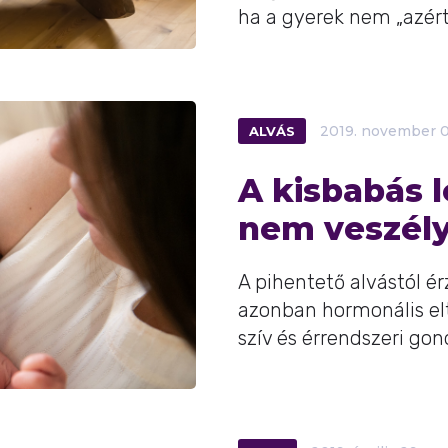
ha a gyerek nem „azért"
ALVÁS
2019.
november
0
A kisbabás l
nem veszély
A pihentető alvástól é
azonban hormonális elt
szív és érrendszeri gon