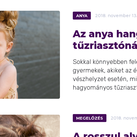
ANYA
2018.
november
13
Az anya han
tűzriasztóná
Sokkal könnyebben fel
gyermekek, akiket az 
vészhelyzet esetén, mi
hagyományos tűzriasztók
MEGELŐZÉS
2018.
nove
A rosszul a