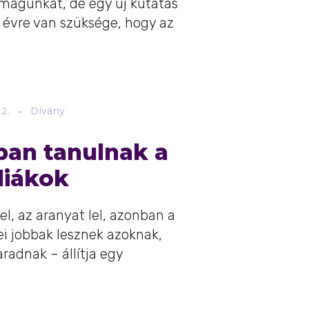
 magunkat, de egy új kutatás
t évre van szüksége, hogy az
2.
Dívány
ban tanulnak a
diákok
el, az aranyat lel, azonban a
 jobbak lesznek azoknak,
adnak – állítja egy