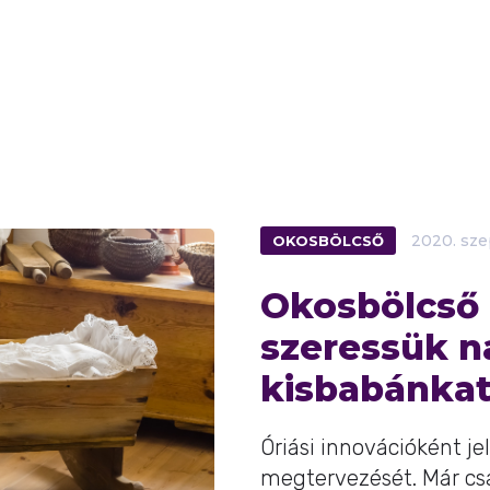
OKOSBÖLCSŐ
2020.
sze
Okosbölcső 
szeressük 
kisbabánkat
Óriási innovációként je
megtervezését. Már csa