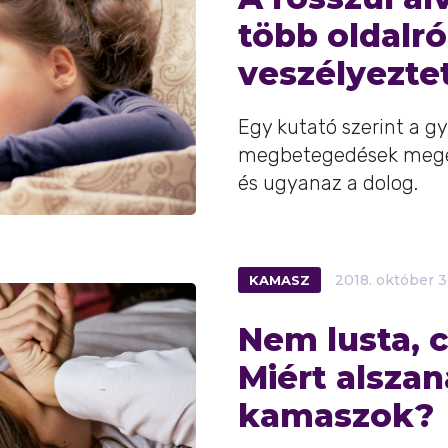
több oldalról
veszélyezte
Egy kutató szerint a gy
megbetegedések megel
és ugyanaz a dolog.
KAMASZ
2018.
október
3
Nem lusta, 
Miért alszan
kamaszok?