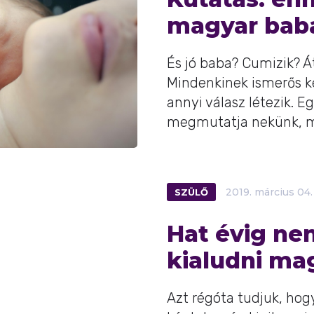
magyar bab
És jó baba? Cumizik? Á
Mindenkinek ismerős k
annyi válasz létezik. E
megmutatja nekünk, mi
SZÜLŐ
2019.
március
04.
Hat évig ne
kialudni ma
Azt régóta tudjuk, hog