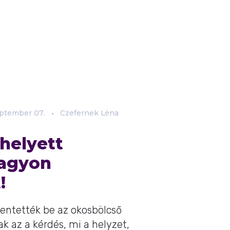
ptember
07.
Czefernek Léna
helyett
nagyon
!
lentették be az okosbölcső
k az a kérdés, mi a helyzet,