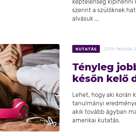
képtelenség kipihenni
szerint a szülőknek ha
alvásuk ...
KUTATÁS
2019.
február
2
Tényleg job
későn kelő 
Lehet, hogy aki korán k
tanulmányi eredményei
akik tovább ágyban mar
amerikai kutatás.