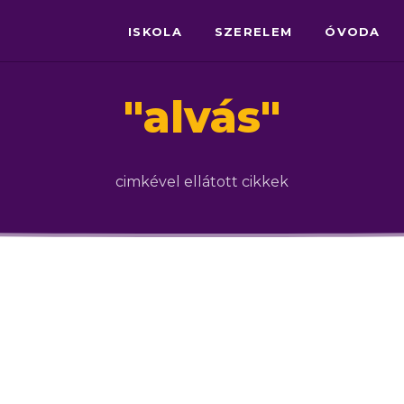
ISKOLA
SZERELEM
ÓVODA
"
alvás
"
cimkével ellátott cikkek