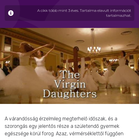
A cikk több mint 3 éves. Tartalma elavult információt
tartalmazhat.
A várandósság érzelmileg megterhelő időszak, és a
szorongás egy jelentős része a születendő gyermek
egészsége körül forog. Azaz, vérmérséklettől függően