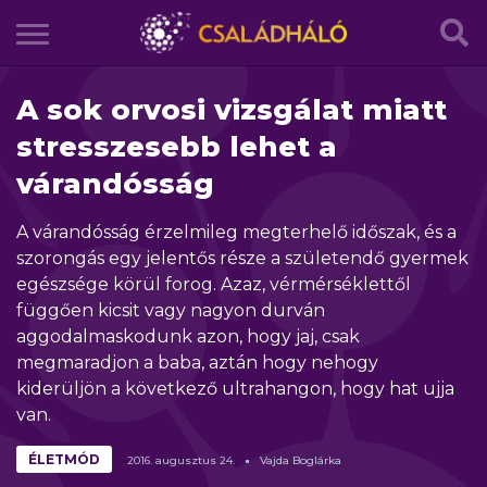
A sok orvosi vizsgálat miatt
stresszesebb lehet a
várandósság
A várandósság érzelmileg megterhelő időszak, és a
szorongás egy jelentős része a születendő gyermek
egészsége körül forog. Azaz, vérmérséklettől
függően kicsit vagy nagyon durván
aggodalmaskodunk azon, hogy jaj, csak
megmaradjon a baba, aztán hogy nehogy
kiderüljön a következő ultrahangon, hogy hat ujja
van.
ÉLETMÓD
2016.
augusztus
24.
Vajda Boglárka