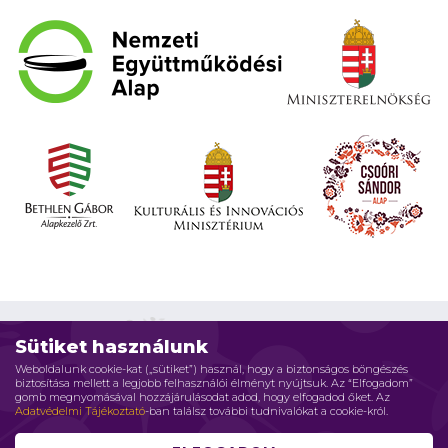
Sütiket használunk
Weboldalunk cookie-kat („sütiket”) használ, hogy a biztonságos böngészés
biztosítása mellett a legjobb felhasználói élményt nyújtsuk. Az “Elfogadom”
Impresszum
Adatvédelmi elvek
Jogi nyilatkozat
gomb megnyomásával hozzájárulásodat adod, hogy elfogadod őket. Az
Adatvédelmi Tájékoztató
-ban találsz további tudnivalókat a cookie-król.
Szerzői jog © 2026 Családháló Alapítvány - Minden jog fenntartva