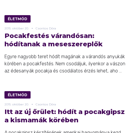
ÉLETMÓD
2015.
október
20.
Csontos Dóra
Pocakfestés várandósan:
hódítanak a meseszereplők
Egyre nagyobb teret hódít magának a várandós anyukák
körében a pocakfestés. Nem csodáljuk, ilyenkor a vászon
az édesanyák pocakja és csodálatos érzés lehet, aho ...
ÉLETMÓD
2015.
október
20.
Csontos Dóra
Itt az új őrület: hódít a pocakgipsz
a kismamák körében
A pocakgipsz készítésének amerikai hagyománya kezd