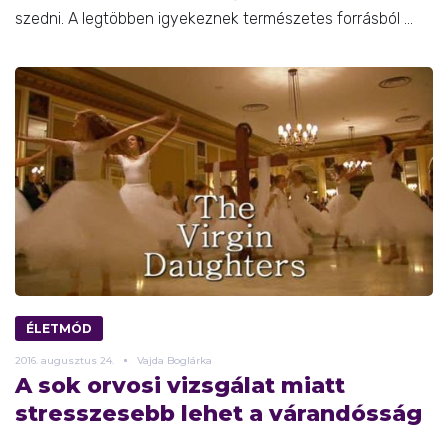
szedni. A legtöbben igyekeznek természetes forrásból ...
ÉLETMÓD
2016.
augusztus
24.
Vajda Boglárka
A sok orvosi vizsgálat miatt
stresszesebb lehet a várandósság