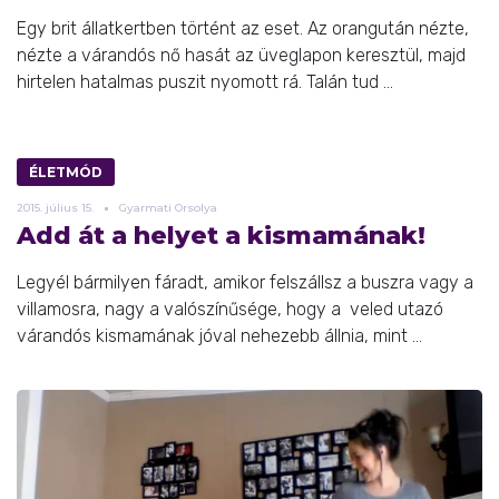
Egy brit állatkertben történt az eset. Az orangután nézte,
nézte a várandós nő hasát az üveglapon keresztül, majd
hirtelen hatalmas puszit nyomott rá. Talán tud ...
ÉLETMÓD
2015.
július
15.
Gyarmati Orsolya
Add át a helyet a kismamának!
Legyél bármilyen fáradt, amikor felszállsz a buszra vagy a
villamosra, nagy a valószínűsége, hogy a veled utazó
várandós kismamának jóval nehezebb állnia, mint ...