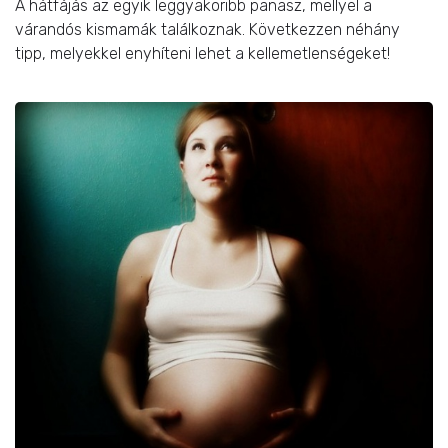
A hátfájás az egyik leggyakoribb panasz, mellyel a
várandós kismamák találkoznak. Következzen néhány
tipp, melyekkel enyhíteni lehet a kellemetlenségeket!