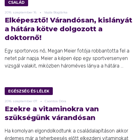
CSALÁD
2016.
szeptember
16.
Vajda Boglárka
Elképesztő! Várandósan, kislányát
a hátára kötve dolgozott a
doktornő!
Egy sportorvos nő, Megan Meier fotója robbantotta fel a
netet pár napja. Meier a képen épp egy sportversenyen
vizsgál valakit, miközben hároméves lánya a hátára ...
EGÉSZSÉG ÉS LÉLEK
2016.
szeptember
07.
Csontos Dóra
Ezekre a vitaminokra van
szükségünk várandósan
Ha komolyan elgondolkodtunk a családalapításon akkor
érdemes már a teherbeesés előtt elkezdeni vitaminokat