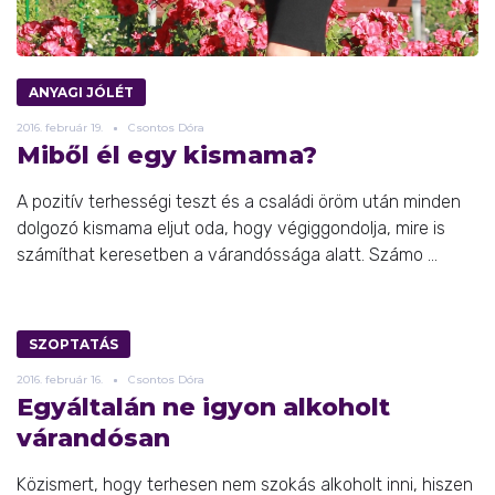
ANYAGI JÓLÉT
2016.
február
19.
Csontos Dóra
Miből él egy kismama?
A pozitív terhességi teszt és a családi öröm után minden
dolgozó kismama eljut oda, hogy végiggondolja, mire is
számíthat keresetben a várandóssága alatt. Számo ...
SZOPTATÁS
2016.
február
16.
Csontos Dóra
Egyáltalán ne igyon alkoholt
várandósan
Közismert, hogy terhesen nem szokás alkoholt inni, hiszen