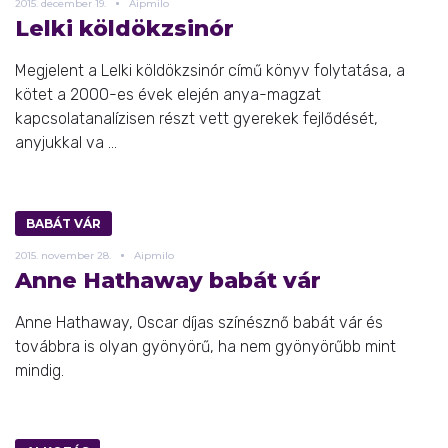
2015.
december
19.
Aipmilo
Lelki köldökzsinór
Megjelent a Lelki köldökzsinór című könyv folytatása, a
kötet a 2000-es évek elején anya-magzat
kapcsolatanalízisen részt vett gyerekek fejlődését,
anyjukkal va ...
BABÁT VÁR
2015.
november
28.
Aipmilo
Anne Hathaway babát vár
Anne Hathaway, Oscar díjas színésznő babát vár és
továbbra is olyan gyönyörű, ha nem gyönyörűbb mint
mindig.