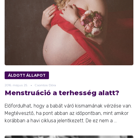
ÁLDOTT ÁLLAPOT
2016.
május
25.
Csontos Dóra
Menstruáció a terhesség alatt?
Előfordulhat, hogy a babát váró kismamának vérzése van.
Megtévesztő, ha pont abban az időpontban, mint amikor
korábban a havi ciklusa jelentkezett. De ez nem a ...