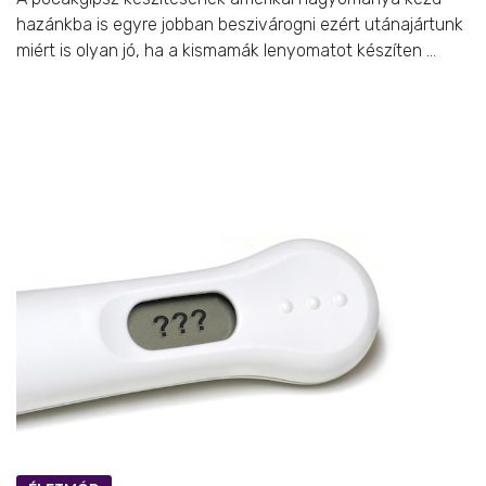
hazánkba is egyre jobban beszivárogni ezért utánajártunk
miért is olyan jó, ha a kismamák lenyomatot készíten ...