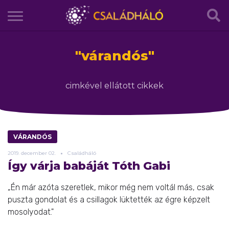
"
várandós
"
cimkével ellátott cikkek
VÁRANDÓS
2019.
december
02.
Családháló
Így várja babáját Tóth Gabi
„Én már azóta szeretlek, mikor még nem voltál más, csak
puszta gondolat és a csillagok lüktették az égre képzelt
mosolyodat."