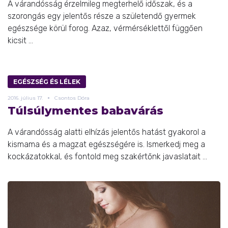
A várandósság érzelmileg megterhelő időszak, és a
szorongás egy jelentős része a születendő gyermek
egészsége körül forog. Azaz, vérmérséklettől függően
kicsit ...
EGÉSZSÉG ÉS LÉLEK
2016.
július
17.
Csontos Dóra
Túlsúlymentes babavárás
A várandósság alatti elhízás jelentős hatást gyakorol a
kismama és a magzat egészségére is. Ismerkedj meg a
kockázatokkal, és fontold meg szakértőnk javaslatait ...