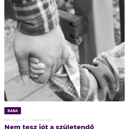
BABA
2016.
május
17.
Csontos Dóra
Nem tesz jót a születendő