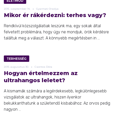
ÉLETMÓD
2015.
szeptember
14.
Gyarmati Orsolya
Mikor ér rákérdezni: terhes vagy?
Rendkívül közszolgálatiak leszünk ma, egy sokak által
felvetett problémára, hogy úgy ne mondjuk, örök kérdésre
találtuk meg a választ. A könnyebb megértésben in ...
TERHESSÉG
2015.
augusztus
30.
Csontos Dóra
Hogyan értelmezzem az
ultrahangos leletet?
A kismamák számára a legérdekesebb, legkülönlegesebb
vizsgálatok az ultrahangok, hiszen ilyenkor
bekukkanthatunk a születendő kisbabához. Az orvos pedig
nagyon ...