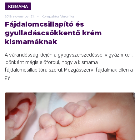
KISMAMA
2018.
november
21.
Kompaktor Veronika
Fájdalomcsillapító és
gyulladáscsökkentő krém
kismamáknak
A várandósság idején a gyógyszerszedéssel vigyázni kell,
időnként mégis előfordul, hogy a kismama
fájdalomcsillapítóra szorul. Mozgásszervi fájdalmak ellen a
gy ...