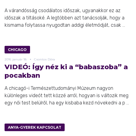
A várandósság csodálatos időszak, ugyanakkor ez az
időszak a tiltásoké. A legtöbben azt tanácsolják, hogy a
kismama folytassa nyugodtan addigi életmódját, csak ...
CHICAGO
2016.
január
18.
Csontos Dóra
VIDEÓ: Így néz ki a “babaszoba” a
pocakban
A chicagó-i Természettudományi Múzeum nagyon
különleges videót tett közzé arról, hogyan is változik meg
egy női test belülről, ha egy kisbaba kezd növekedni a p ...
ANYA-GYEREK KAPCSOLAT