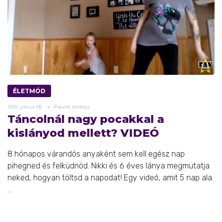
ÉLETMÓD
2015.
július
06.
Paulik András
Táncolnál nagy pocakkal a
kislányod mellett? VIDEÓ
8 hónapos várandós anyaként sem kell egész nap
pihegned és felküdnöd. Nikki és 6 éves lánya megmutatja
neked, hogyan töltsd a napodat! Egy videó, amit 5 nap ala
...