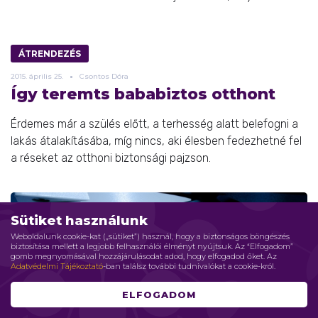
ÁTRENDEZÉS
2015.
április
25.
Csontos Dóra
Így teremts bababiztos otthont
Érdemes már a szülés előtt, a terhesség alatt belefogni a
lakás átalakításába, míg nincs, aki élesben fedezhetné fel
a réseket az otthoni biztonsági pajzson.
Sütiket használunk
Weboldalunk cookie-kat („sütiket”) használ, hogy a biztonságos böngészés
biztosítása mellett a legjobb felhasználói élményt nyújtsuk. Az “Elfogadom”
gomb megnyomásával hozzájárulásodat adod, hogy elfogadod őket. Az
Adatvédelmi Tájékoztató
-ban találsz további tudnivalókat a cookie-król.
ELFOGADOM