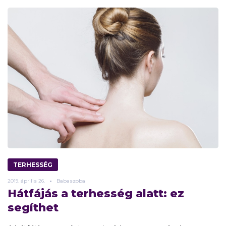
TERHESSÉG
2019.
április
26.
Babaszoba
Hátfájás a terhesség alatt: ez
segíthet