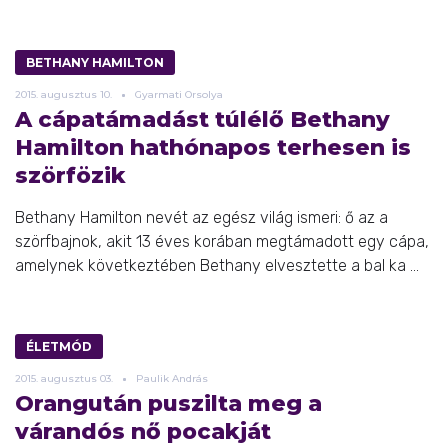
BETHANY HAMILTON
2015.
augusztus
10.
Gyarmati Orsolya
A cápatámadást túlélő Bethany
Hamilton hathónapos terhesen is
szörfözik
Bethany Hamilton nevét az egész világ ismeri: ő az a
szörfbajnok, akit 13 éves korában megtámadott egy cápa,
amelynek következtében Bethany elvesztette a bal ka ...
ÉLETMÓD
2015.
augusztus
03.
Paulik András
Orangután puszilta meg a
várandós nő pocakját