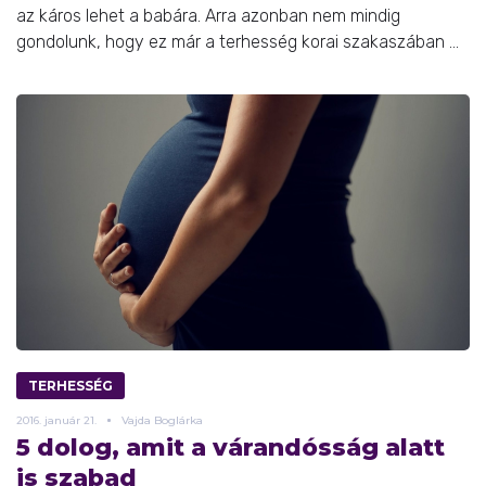
az káros lehet a babára. Arra azonban nem mindig
gondolunk, hogy ez már a terhesség korai szakaszában ...
TERHESSÉG
2016.
január
21.
Vajda Boglárka
5 dolog, amit a várandósság alatt
is szabad