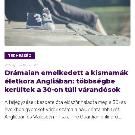
TERHESSÉG
2019.
április
18.
MTI
Drámaian emelkedett a kismamák
életkora Angliában: többségbe
kerültek a 30-on túli várandósok
A feljegyzések kezdete óta először haladta meg a 30-as
éveikben gyereket várók száma a náluk fiatalabbakét
Angliában és Walesben - írta a The Guardian online ki ...