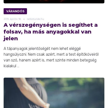
VÁRANDÓS
2019.
április
18.
ratkotunde.hu
A vérszegénységen is segíthet a
folsav, ha más anyagokkal van
jelen
A tápanyagok jelentőségét nem lehet eléggé
hangsúlyozni. Nem csak azért, mert a test építőköveiről
van szó, hanem azért is, mert szinte minden betegség
kialakul ...