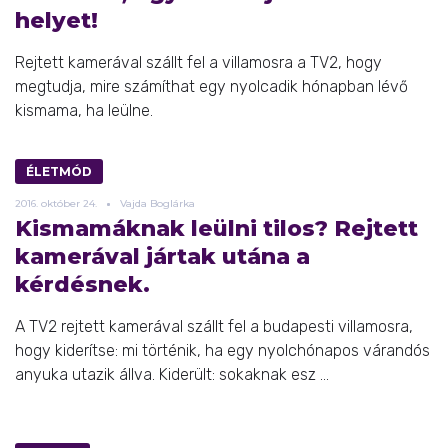
helyet!
Rejtett kamerával szállt fel a villamosra a TV2, hogy
megtudja, mire számíthat egy nyolcadik hónapban lévő
kismama, ha leülne.
ÉLETMÓD
2016.
október
24.
Vajda Boglárka
Kismamáknak leülni tilos? Rejtett
kamerával jártak utána a
kérdésnek.
A TV2 rejtett kamerával szállt fel a budapesti villamosra,
hogy kiderítse: mi történik, ha egy nyolchónapos várandós
anyuka utazik állva. Kiderült: sokaknak esz ...