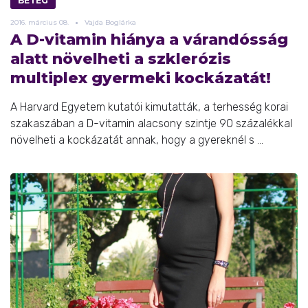
BETEG
2016.
március
08.
Vajda Boglárka
A D-vitamin hiánya a várandósság
alatt növelheti a szklerózis
multiplex gyermeki kockázatát!
A Harvard Egyetem kutatói kimutatták, a terhesség korai
szakaszában a D-vitamin alacsony szintje 90 százalékkal
növelheti a kockázatát annak, hogy a gyereknél s ...