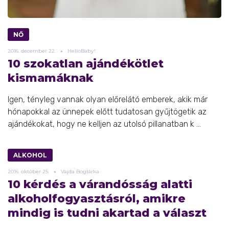
NŐ
2016.
december
22.
HelloBaby!
10 szokatlan ajándékötlet
kismamáknak
Igen, tényleg vannak olyan előrelátó emberek, akik már
hónapokkal az ünnepek előtt tudatosan gyűjtögetik az
ajándékokat, hogy ne kelljen az utolsó pillanatban k ...
ALKOHOL
2016.
október
25.
Vajda Boglárka
10 kérdés a várandósság alatti
alkoholfogyasztásról, amikre
mindig is tudni akartad a választ