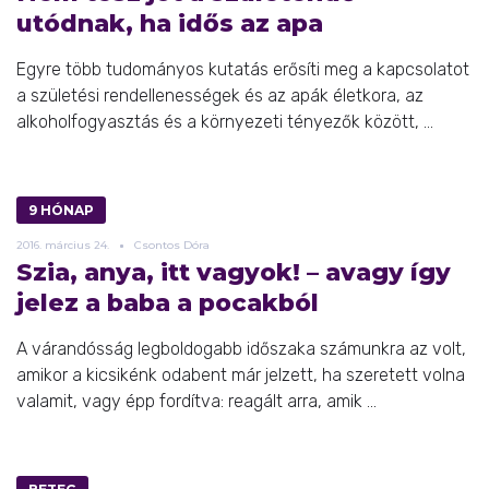
utódnak, ha idős az apa
Egyre több tudományos kutatás erősíti meg a kapcsolatot
a születési rendellenességek és az apák életkora, az
alkoholfogyasztás és a környezeti tényezők között, ...
9 HÓNAP
2016.
március
24.
Csontos Dóra
Szia, anya, itt vagyok! – avagy így
jelez a baba a pocakból
A várandósság legboldogabb időszaka számunkra az volt,
amikor a kicsikénk odabent már jelzett, ha szeretett volna
valamit, vagy épp fordítva: reagált arra, amik ...