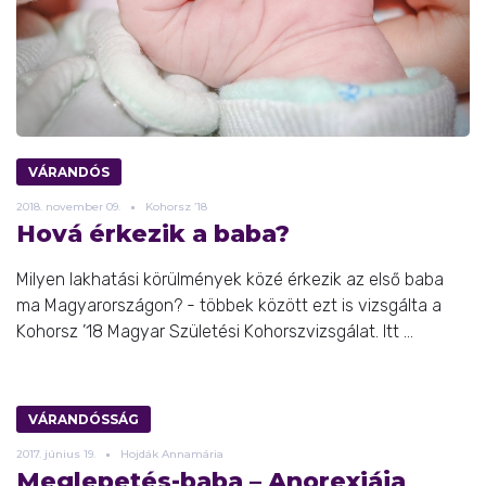
VÁRANDÓS
2018.
november
09.
Kohorsz ’18
Hová érkezik a baba?
Milyen lakhatási körülmények közé érkezik az első baba
ma Magyarországon? - többek között ezt is vizsgálta a
Kohorsz ’18 Magyar Születési Kohorszvizsgálat. Itt ...
VÁRANDÓSSÁG
2017.
június
19.
Hojdák Annamária
Meglepetés-baba – Anorexiája