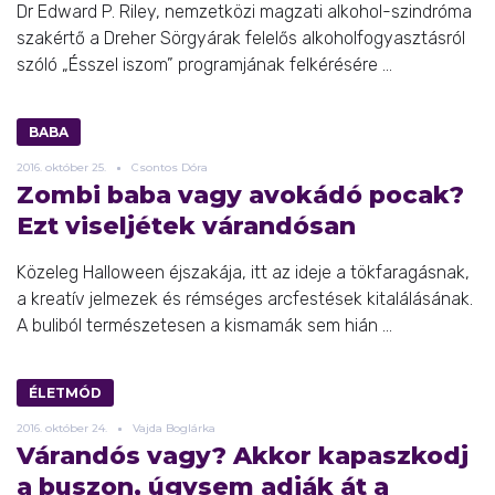
Dr Edward P. Riley, nemzetközi magzati alkohol-szindróma
szakértő a Dreher Sörgyárak felelős alkoholfogyasztásról
szóló „Ésszel iszom” programjának felkérésére ...
BABA
2016.
október
25.
Csontos Dóra
Zombi baba vagy avokádó pocak?
Ezt viseljétek várandósan
Közeleg Halloween éjszakája, itt az ideje a tökfaragásnak,
a kreatív jelmezek és rémséges arcfestések kitalálásának.
A buliból természetesen a kismamák sem hián ...
ÉLETMÓD
2016.
október
24.
Vajda Boglárka
Várandós vagy? Akkor kapaszkodj
a buszon, úgysem adják át a