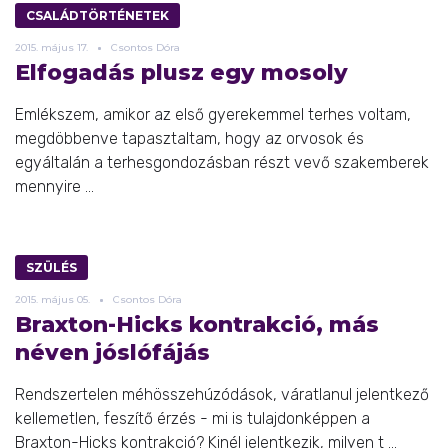
CSALÁDTÖRTÉNETEK
2015.
május
17.
Csontos Dóra
Elfogadás plusz egy mosoly
Emlékszem, amikor az első gyerekemmel terhes voltam,
megdöbbenve tapasztaltam, hogy az orvosok és
egyáltalán a terhesgondozásban részt vevő szakemberek
mennyire ...
SZÜLÉS
2015.
május
05.
Csontos Dóra
Braxton-Hicks kontrakció, más
néven jóslófájás
Rendszertelen méhösszehúzódások, váratlanul jelentkező
kellemetlen, feszítő érzés - mi is tulajdonképpen a
Braxton-Hicks kontrakció? Kinél jelentkezik, milyen t ...