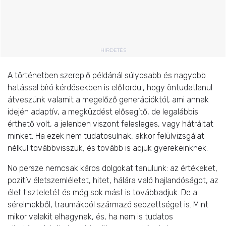
HIRDETÉS
A történetben szereplő példánál súlyosabb és nagyobb
hatással bíró kérdésekben is előfordul, hogy öntudatlanul
átveszünk valamit a megelőző generációktól, ami annak
idején adaptív, a megküzdést elősegítő, de legalábbis
érthető volt, a jelenben viszont felesleges, vagy hátráltat
minket. Ha ezek nem tudatosulnak, akkor felülvizsgálat
nélkül továbbvisszük, és tovább is adjuk gyerekeinknek.
No persze nemcsak káros dolgokat tanulunk: az értékeket,
pozitív életszemléletet, hitet, hálára való hajlandóságot, az
élet tiszteletét és még sok mást is továbbadjuk. De a
sérelmekből, traumákból származó sebzettséget is. Mint
mikor valakit elhagynak, és, ha nem is tudatos