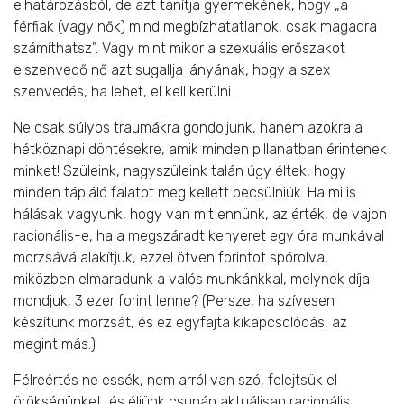
elhatározásból, de azt tanítja gyermekének, hogy „a
férfiak (vagy nők) mind megbízhatatlanok, csak magadra
számíthatsz”. Vagy mint mikor a szexuális erőszakot
elszenvedő nő azt sugallja lányának, hogy a szex
szenvedés, ha lehet, el kell kerülni.
Ne csak súlyos traumákra gondoljunk, hanem azokra a
hétköznapi döntésekre, amik minden pillanatban érintenek
minket! Szüleink, nagyszüleink talán úgy éltek, hogy
minden tápláló falatot meg kellett becsülniük. Ha mi is
hálásak vagyunk, hogy van mit ennünk, az érték, de vajon
racionális-e, ha a megszáradt kenyeret egy óra munkával
morzsává alakítjuk, ezzel ötven forintot spórolva,
miközben elmaradunk a valós munkánkkal, melynek díja
mondjuk, 3 ezer forint lenne? (Persze, ha szívesen
készítünk morzsát, és ez egyfajta kikapcsolódás, az
megint más.)
Félreértés ne essék, nem arról van szó, felejtsük el
örökségünket, és éljünk csupán aktuálisan racionális