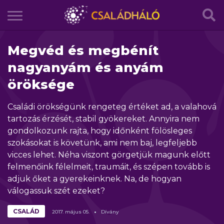
Megvéd és megbénít
nagyanyám és anyám
öröksége
Családi örökségünk rengeteg értéket ad, a valahová
tartozás érzését, stabil gyökereket. Annyira nem
gondolkozunk rajta, hogy időnként fölösleges
szokásokat is követünk, ami nem baj, legfeljebb
vicces lehet. Néha viszont görgetjük magunk előtt
felmenőink félelmeit, traumáit, és szépen tovább is
adjuk őket a gyerekeinknek. Na, de hogyan
válogassuk szét ezeket?
CSALÁD
2017.
május
05.
Dívány