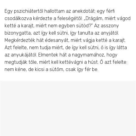
Egy pszichiátertől hallottam az anekdotát: egy férfi
csodálkozva kérdezte a feleségétől: „Drágám, miért vágod
ketté a karajt, miért nem egyben sütöd?” Az asszony
bizonygatta, azt így kell sütni, így tanulta az anyjától.
Megkérdezték hát édesanyát, miért vágja ketté a karajt.
Azt felelte, nem tudja miért, de így kell sütni, ő is így látta
az anyukájától. Elmentek hát a nagymamához, hogy
megtudják tőle, miért kell kettévágni a húst. Ő azt felelte:
nem kéne, de kicsi a sütőm, csak így fér be.