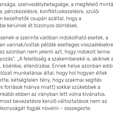
lansága, szenvedélybetegsége, a megfelelő mint
 pénzkezelésre, konfliktuskezelésre, szülői
em kezelhetők csupán azáltal, hogy a
 kerülnek át bizonyos döntések.
senek-e szerinte valóban indokolható esetek, a
n vannak/voltak példák esetleges visszaélésekre
ez azonban nem jelenti azt, hogy indokolt lenne
yozás”. „A felelősség a szakembereké is, akiknek 
, kísérése, ellenőrzése. Ennek helye azonban edd
álózat munkatársai által, hogy hol hogyan éltek
ette, kétségtelen tény, hogy szakmai segítés
és források hiánya miatt) sokkal szűkebbek a
inkább ebben az irányban lett volna kívánatos.
 most bevezetésre kerülő változtatások nem az
ékonyságát fogják növelni – összegezte.