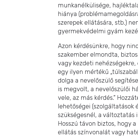
munkanélkülisége, hajlékta
hiánya (problémamegoldásra,
szerepek ellátására, stb.) n
gyermekvédelmi gyám kezébe
Azon kérdésünkre, hogy ninc
szakember elmondta, biztosa
vagy kezdeti nehézségekre, 
egy ilyen mértékű „túlszabál
dolga a nevelőszülő segítése
is megvolt, a nevelőszülői h
vele, az más kérdés.” Hozzát
lehetőségei (szolgáltatások 
szükségesnél, a változtatás 
Hosszú távon biztos, hogy a
ellátás színvonalát vagy hat