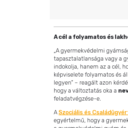
A cél a folyamatos és lakh
„A gyermekvédelmi gyámság
tapasztalatlansága vagy a g
indokolja, hanem az a cél, h
képviselete folyamatos és á
legyen” – reagált azon kérdé
hogy a változtatás oka a
ne
feladatvégzése-e.
A
Szociális és Családügyér
egyértelmű, hogy a gyermek 