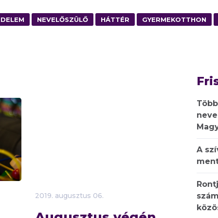
ÉDELEM
NEVELŐSZÜLŐ
HÁTTÉR
GYERMEKOTTHON
Fri
Több
neve
Magy
A sz
ment
Rontj
szám
2019.
augusztus
06.
közö
Augusztus végén