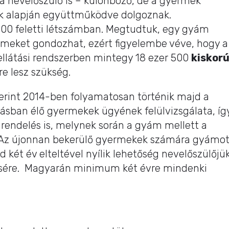
 nevelőszülő is – különböző, de a gyermek
ok alapján együttműködve dolgoznak.
600 feletti létszámban. Megtudtuk, egy gyám
rmeket gondozhat, ezért figyelembe véve, hogy a
llátási rendszerben mintegy 18 ezer 500
kiskor
re lesz szükség.
zerint 2014-ben folyamatosan történik majd a
ban élő gyermekek ügyének felülvizsgálata, íg
rendelés is, melynek során a gyám mellett a
ő. Az újonnan bekerülő gyermekek számára gyámo
 két év elteltével nyílik lehetőség nevelőszülőjü
ésére. Magyarán minimum két évre mindenki