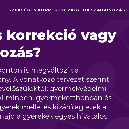
SZÜKSÉGES KORREKCIÓ VAGY TÚLSZABÁLYOZÁS?
 korrekció vagy
yozás?
 ponton is megváltozik a
y. A vonatkozó tervezet szerint
evelőszülőktől: gyermekvédelmi
ki minden, gyermekotthonban és
yerek mellé, és kizárólag ezek a
jd a gyerekek egyes hivatalos