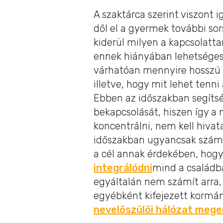
A szaktárca szerint viszont i
dől el a gyermek további so
kiderül milyen a kapcsolatta
ennek hiányában lehetséges-
várhatóan mennyire hosszú 
illetve, hogy mit lehet tenni
Ebben az időszakban segíts
bekapcsolását, hiszen így a n
koncentrálni, nem kell hivat
időszakban ugyancsak számo
a cél annak érdekében, hog
integrálódni
mind a családb
egyáltalán nem számít arra,
egyébként kifejezett kormány
nevelőszülői hálózat mege