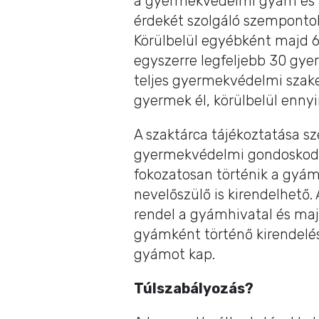
a gyermekvédelmi gyám és a
érdekét szolgáló szempont
Körülbelül egyébként majd 
egyszerre legfeljebb 30 gye
teljes gyermekvédelmi szake
gyermek él, körülbelül ennyi
A szaktárca tájékoztatása s
gyermekvédelmi gondoskodás
fokozatosan történik a gyám
nevelőszülő is kirendelhet
rendel a gyámhivatal és majd
gyámként történő kirendel
gyámot kap.
Túlszabályozás?