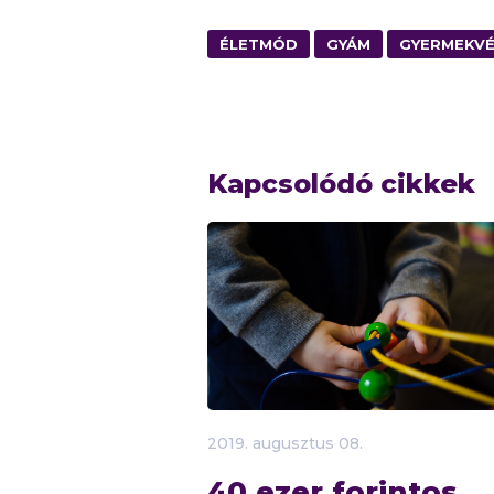
ÉLETMÓD
GYÁM
GYERMEKV
Kapcsolódó cikkek
2019.
augusztus
08.
40 ezer forintos