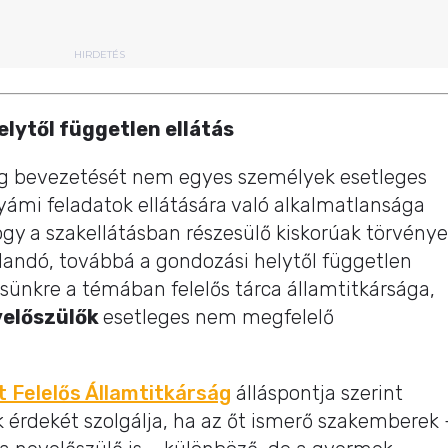
HIRDETÉS
elytől független ellátás
 bevezetését nem egyes személyek esetleges
yámi feladatok ellátására való alkalmatlansága
ogy a szakellátásban részesülő kiskorúak törvénye
llandó, továbbá a gondozási helytől független
sünkre a témában felelős tárca államtitkársága,
velőszülők
esetleges nem megfelelő
t Felelős Államtitkárság
álláspontja szerint
érdekét szolgálja, ha az őt ismerő szakemberek 