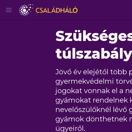
Szükséges
túlszabál
Jövő év elejétől több
gyermekvédelmi törvén
jogokat vonnak el a n
gyámokat rendelnek 
nevelőszülőknél lévő g
gyámok dönthetnek ma
ügyeiről.