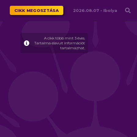
Családháló
CIKK MEGOSZTÁSA
2026.08.07 -
Ibolya
A cikk több mint 3 éves.
Tartalma elavult információt
tartalmazhat.