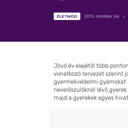
ÉLETMÓD
2013.
október
24.
Jövő év elejétől több ponto
vonatkozó tervezet szerint j
gyermekvédelmi gyámokat r
nevelőszülőknél lévő gyerek
majd a gyerekek egyes hivat