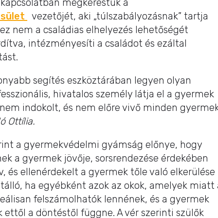
l kapcsolatban megkerestük a
sület
vezetőjét, aki „túlszabályozásnak” tartja
ez nem a családias elhelyezés lehetőségét
dítva, intézményesíti a családot és ezáltal
tást.
onyabb segítés eszköztárában legyen olyan
fesszionális, hivatalos személy látja el a gyermek
n nem indokolt, és nem előre vivő minden gyerme
ó Ottília.
zerint a gyermekvédelmi gyámság előnye, hogy
nek a gyermek jövője, sorsrendezése érdekében
v, és ellenérdekelt a gyermek tőle való elkerülése
ytálló, ha egyébként azok az okok, amelyek miatt 
reálisan felszámolhatók lennének, és a gyermek
ettől a döntéstől függne. A vér szerinti szülők