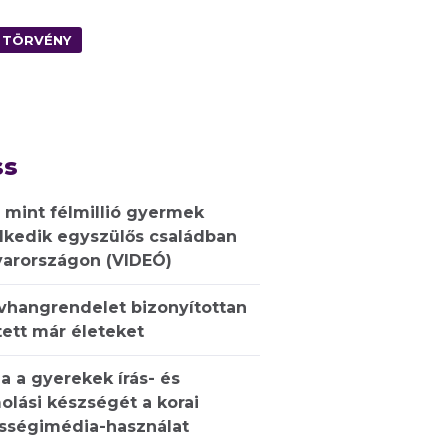
TÖRVÉNY
ss
 mint félmillió gyermek
lkedik egyszülős családban
arországon (VIDEÓ)
ívhangrendelet bizonyítottan
ett már életeket
a a gyerekek írás- és
olási készségét a korai
sségimédia-használat