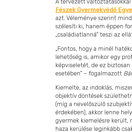
A tervezett változtatásokka
Fészek Gyermekvédő Egye
azt. Véleménye szerint mind
szélesíti ki, hanem éppen for
„családiatlanná” teszi az ellá
„Fontos, hogy a minél haték
lehetőség is, amikor egy pro
képviseletét, de ez biztosa
esetében” – fogalmazott
Bál
Kiemelte, az indoklás, mis
objektív döntések születhet
(míg a nevelőszülő szubjektí
érdekében), akkor lenne hel
gyermek kiemelésre került, 
haza kerülése leginkább csak 