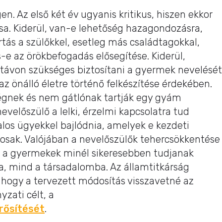
gen. Az első két év ugyanis kritikus, hiszen ekkor
rsa. Kiderül, van-e lehetőség hazagondozásra,
rtás a szülőkkel, esetleg más családtagokkal,
e az örökbefogadás elősegítése. Kiderül,
távon szükséges biztosítani a gyermek nevelését
 az önálló életre történő felkészítése érdekében.
égnek és nem gátlónak tartják egy gyám
evelőszülő a lelki, érzelmi kapcsolatra tud
alos ügyekkel bajlódnia, amelyek e kezdeti
sak. Valójában a nevelőszülők tehercsökkentése
y a gyermekek minél sikeresebben tudjanak
a, mind a társadalomba. Az államtitkárság
 hogy a tervezett módosítás visszavetné az
zati célt, a
rősítését
.