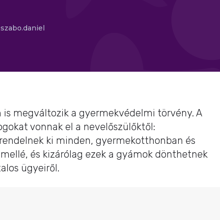
szabo.daniel
n is megváltozik a gyermekvédelmi törvény. A
ogokat vonnak el a nevelőszülőktől:
endelnek ki minden, gyermekotthonban és
 mellé, és kizárólag ezek a gyámok dönthetnek
alos ügyeiről.