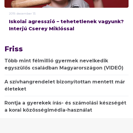
2019.
december
13.
Iskolai agresszió – tehetetlenek vagyunk?
Interjú Cserey Miklóssal
Friss
Több mint félmillió gyermek nevelkedik
egyszülős családban Magyarországon (VIDEÓ)
A szívhangrendelet bizonyítottan mentett már
életeket
Rontja a gyerekek írás- és számolási készségét
a korai közösségimédia-használat