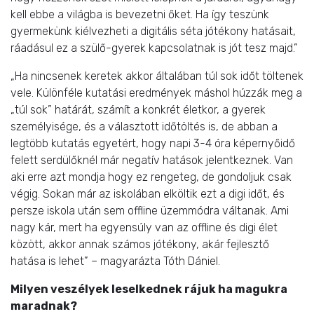
kell ebbe a világba is bevezetni őket. Ha így teszünk
gyermekünk kiélvezheti a digitális séta jótékony hatásait,
ráadásul ez a szülő-gyerek kapcsolatnak is jót tesz majd.”
„Ha nincsenek keretek akkor általában túl sok időt töltenek
vele. Különféle kutatási eredmények máshol húzzák meg a
„túl sok” határát, számít a konkrét életkor, a gyerek
személyisége, és a választott időtöltés is, de abban a
legtöbb kutatás egyetért, hogy napi 3-4 óra képernyőidő
felett serdülőknél már negatív hatások jelentkeznek. Van
aki erre azt mondja hogy ez rengeteg, de gondoljuk csak
végig. Sokan már az iskolában elköltik ezt a digi időt, és
persze iskola után sem offline üzemmódra váltanak. Ami
nagy kár, mert ha egyensúly van az offline és digi élet
között, akkor annak számos jótékony, akár fejlesztő
hatása is lehet” – magyarázta Tóth Dániel.
Milyen veszélyek leselkednek rájuk ha magukra
maradnak?