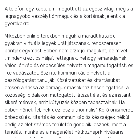
A telefon egy kapu, ami mögött ott az egész világ, mégis a
legnagyobb veszélyt önmaguk és a kortársak jelentik a
gyerekekre.
Miközben online terekben magukra maradt fiatalok
gyakran virtuális legyek urát játszanak, rendszeresen
bántják egymást. Ebben nem érzik jól magukat, de mivel
„mindenki ezt csinálja”, rettegnek, nehogy lemaradjanak.
Valódi önkép és önbecsülés helyett a magamutogatást, és
like vadászatot, őszinte kommunikáció helyett a
beszólogatást tanulják. Közérzetüket és kitartásukat
erősen aláássa az önmaguk másokhoz hasonlítgatása, a
közösségi oldalakon mutogatott látszat élet és az instant
sikerélmények, amit kütyüzés közben tapasztalnak. Ha
ebben nőnek fel, nekik ez lesz a „normális”. Kellő önismeret,
önbecsülés, kitartás és kommunikációs készségek nélkül
pedig az élet számos területén gondjaik lesznek, mert a
tanulás, munka és a magánélet hétköznapi kihívásai is