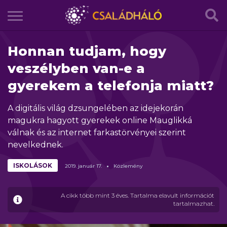
Honnan tudjam, hogy
veszélyben van-e a
gyerekem a telefonja miatt?
A digitális világ dzsungelében az idejekorán
magukra hagyott gyerekek online Mauglikká
válnak és az internet farkastörvényei szerint
nevelkednek.
ISKOLÁSOK
2019.
január
17.
Közlemény
A cikk több mint 3 éves. Tartalma elavult információt
tartalmazhat.