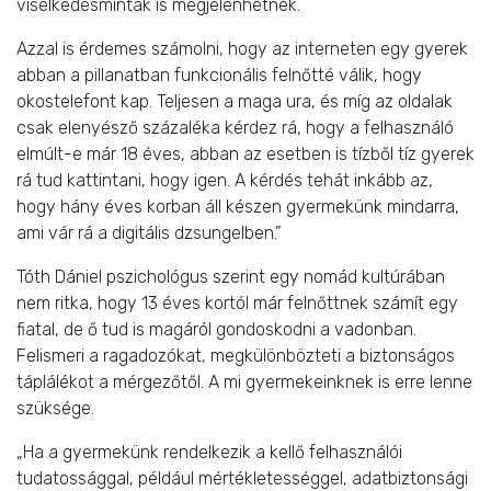
viselkedésminták is megjelenhetnek.
Azzal is érdemes számolni, hogy az interneten egy gyerek
abban a pillanatban funkcionális felnőtté válik, hogy
okostelefont kap. Teljesen a maga ura, és míg az oldalak
csak elenyésző százaléka kérdez rá, hogy a felhasználó
elmúlt-e már 18 éves, abban az esetben is tízből tíz gyerek
rá tud kattintani, hogy igen. A kérdés tehát inkább az,
hogy hány éves korban áll készen gyermekünk mindarra,
ami vár rá a digitális dzsungelben.”
Tóth Dániel pszichológus szerint egy nomád kultúrában
nem ritka, hogy 13 éves kortól már felnőttnek számít egy
fiatal, de ő tud is magáról gondoskodni a vadonban.
Felismeri a ragadozókat, megkülönbözteti a biztonságos
táplálékot a mérgezőtől. A mi gyermekeinknek is erre lenne
szüksége.
„Ha a gyermekünk rendelkezik a kellő felhasználói
tudatossággal, például mértékletességgel, adatbiztonsági