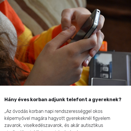
Hány éves korban adjunk telefont a gyereknek?
„Az óvodás korban napi rendszerességgel okos
képernyővel magára hagyott gyerekeknél figyelem
zavarok, viselkedészavarok, és akár autisztikus