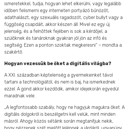
ismeretekkel, tudja, hogyan lehet elkerülni, vagy legalább
időben felismerni egy interneten portyázó bűnözőt,
adathalászt, egy szexuális ragadozót, cyber bullyt vagy a
függőség csapdáit, akkor készen áll. Mivel ez egy új
jelenség, és a felnőttek fejében is sok a kérdőjel, a
szülőknek és tanároknak gyakran jól jön az infó és
segítség. Ezen a ponton szoktak megkeresni” – mondta a
szakértő.
Hogyan vezessük be őket a digitális világba?
A XXI. században képtelenség a gyermekeinket távol
tartani a technológiától, és nem is baj, ha ismerkednek
ezzel. A gond akkor kezdődik, amikor idejekorán egyedül
maradnak vele.
„A legfontosabb szabály, hogy ne hagyjuk magukra őket. A
digitális dolgokról is beszélgetni kell velük, mint minden
másról. Ahogy közös sétáink során megtanítjuk nekik,
hogy nézzenek szét mielőtt lelépnek a járdáról, ugyanúgy