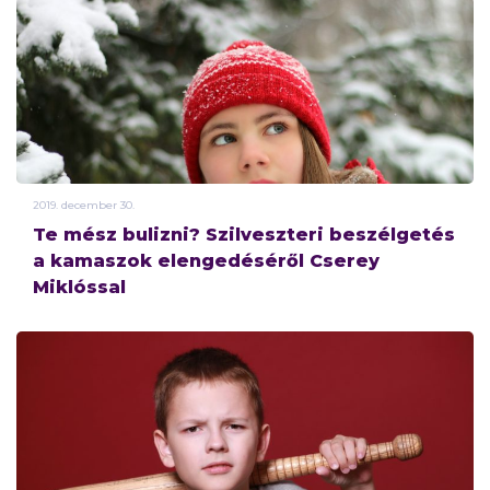
2019.
december
30.
Te mész bulizni? Szilveszteri beszélgetés
a kamaszok elengedéséről Cserey
Miklóssal