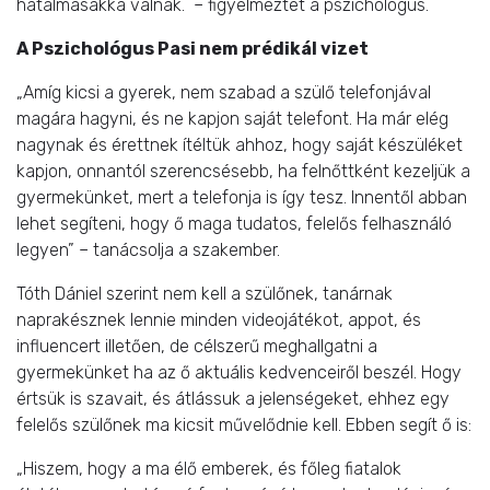
hatalmasakká válnak. – figyelmeztet a pszichológus.
A Pszichológus Pasi nem prédikál vizet
„Amíg kicsi a gyerek, nem szabad a szülő telefonjával
magára hagyni, és ne kapjon saját telefont. Ha már elég
nagynak és érettnek ítéltük ahhoz, hogy saját készüléket
kapjon, onnantól szerencsésebb, ha felnőttként kezeljük a
gyermekünket, mert a telefonja is így tesz. Innentől abban
lehet segíteni, hogy ő maga tudatos, felelős felhasználó
legyen” – tanácsolja a szakember.
Tóth Dániel szerint nem kell a szülőnek, tanárnak
naprakésznek lennie minden videojátékot, appot, és
influencert illetően, de célszerű meghallgatni a
gyermekünket ha az ő aktuális kedvenceiről beszél. Hogy
értsük is szavait, és átlássuk a jelenségeket, ehhez egy
felelős szülőnek ma kicsit művelődnie kell. Ebben segít ő is:
„Hiszem, hogy a ma élő emberek, és főleg fiatalok