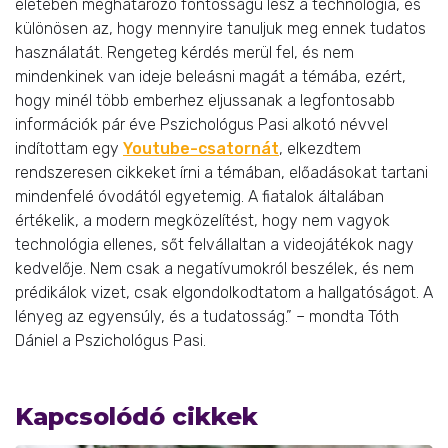
életében meghatározó fontosságú lesz a technológia, és
különösen az, hogy mennyire tanuljuk meg ennek tudatos
használatát. Rengeteg kérdés merül fel, és nem
mindenkinek van ideje beleásni magát a témába, ezért,
hogy minél több emberhez eljussanak a legfontosabb
információk pár éve Pszichológus Pasi alkotó névvel
indítottam egy
Youtube-csatornát
, elkezdtem
rendszeresen cikkeket írni a témában, előadásokat tartani
mindenfelé óvodától egyetemig. A fiatalok általában
értékelik, a modern megközelítést, hogy nem vagyok
technológia ellenes, sőt felvállaltan a videojátékok nagy
kedvelője. Nem csak a negatívumokról beszélek, és nem
prédikálok vizet, csak elgondolkodtatom a hallgatóságot. A
lényeg az egyensúly, és a tudatosság.” – mondta Tóth
Dániel a Pszichológus Pasi.
Kapcsolódó cikkek