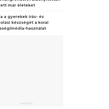
ett már életeket
a a gyerekek írás- és
olási készségét a korai
sségimédia-használat
HIRDETÉS