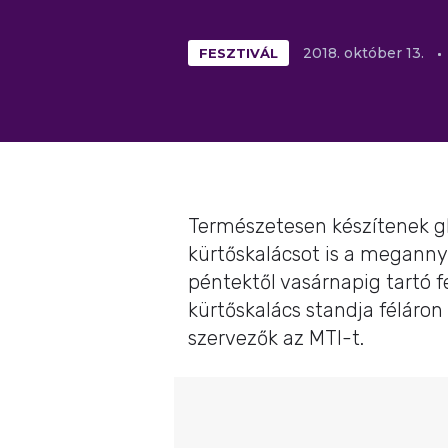
FESZTIVÁL
2018.
október
13.
Természetesen készítenek gl
kürtőskalácsot is a meganny
péntektől vasárnapig tartó fe
kürtőskalács standja féláron
szervezők az MTI-t.