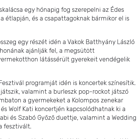
skalácsa egy hónapig fog szerepelni az Édes
 étlapján, és a csapattagoknak bármikor el is
összeg egy részét idén a Vakok Batthyány László
onának ajánlják fel, a megsütött
yermekotthon látássérült gyerekeit vendégelik
sztivál programját idén is koncertek színesítik.
játszik, valamint a burleszk pop-rockot játszó
Szombaton a gyermekeket a Kolompos zenekar
 és Wolf Kati koncertjén kapcsolódhatnak ki a
abi és Szabó Győző duettje, valamint a Wedding
 fesztivált.