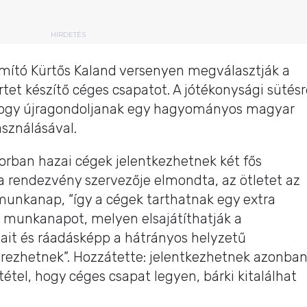
HIRDETÉS
ító Kürtős Kaland versenyen megválasztják a
tet készítő céges csapatot. A jótékonysági sütésr
hogy újragondoljanak egy hagyományos magyar
asználásával.
sorban hazai cégek jelentkezhetnek két fős
 a rendezvény szervezője elmondta, az ötletet az
 munkanap, “így a cégek tarthatnak egy extra
 munkanapot, melyen elsajátíthatják a
yait és ráadásképp a hátrányos helyzetű
rezhetnek”. Hozzátette: jelentkezhetnek azonba
tétel, hogy céges csapat legyen, bárki kitalálhat