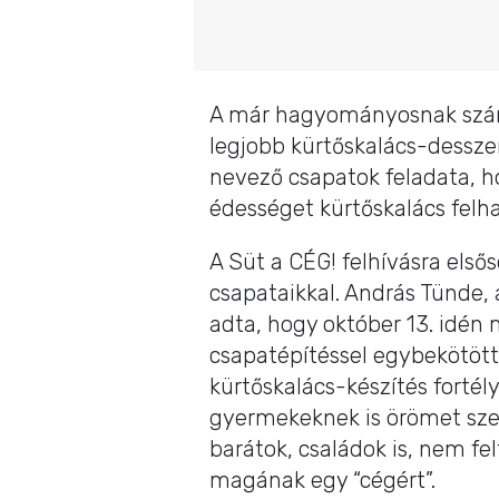
A már hagyományosnak szám
legjobb kürtőskalács-desszer
nevező csapatok feladata, 
édességet kürtőskalács felh
A Süt a CÉG! felhívásra első
csapataikkal. András Tünde,
adta, hogy október 13. idén
csapatépítéssel egybekötött
kürtőskalács-készítés fortél
gyermekeknek is örömet sze
barátok, családok is, nem fel
magának egy “cégért”.