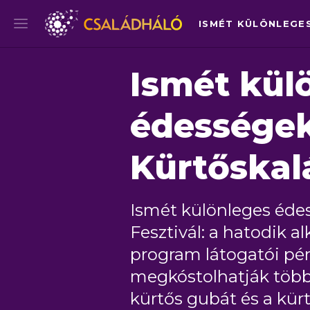
Ismét kül
édességek
Kürtőskalá
Ismét különleges édes
Fesztivál: a hatodik
program látogatói pé
megkóstolhatják többe
kürtős gubát és a kürt