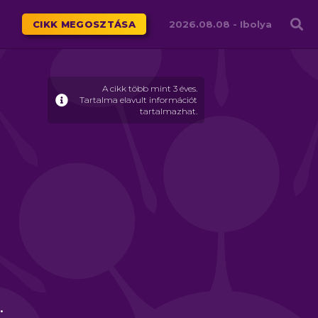
Családháló
CIKK MEGOSZTÁSA
2026.08.08 -
Ibolya
A cikk több mint 3 éves.
Tartalma elavult információt
tartalmazhat.
.