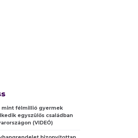
ss
 mint félmillió gyermek
lkedik egyszülős családban
arországon (VIDEÓ)
ívhangrendelet bizonyítottan