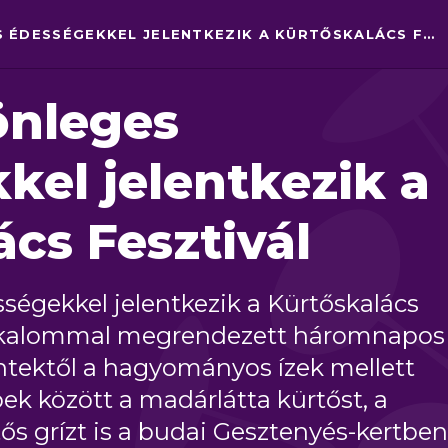
ISMÉT KÜLÖNLEGES ÉDESSÉGEKKEL JELENTKEZIK A KÜRTŐSKALÁCS FESZTIVÁL
önleges
kel jelentkezik a
cs Fesztivál
ségekkel jelentkezik a Kürtőskalács
 alkalommal megrendezett háromnapos
ntektől a hagyományos ízek mellett
k között a madárlátta kürtőst, a
ős grízt is a budai Gesztenyés-kertben