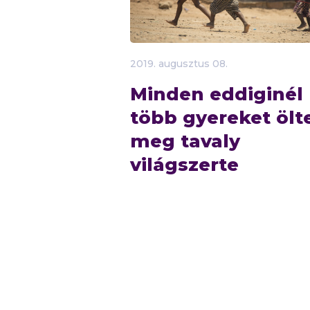
2019.
augusztus
08.
Minden eddiginél
több gyereket ölt
meg tavaly
világszerte