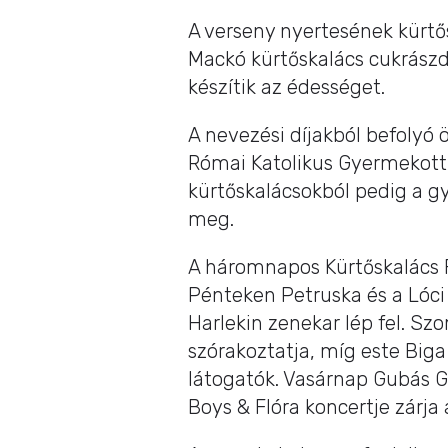
A verseny nyertesének kürtő
Mackó kürtőskalács cukrászda
készítik az édességet.
A nevezési díjakból befolyó 
Római Katolikus Gyermekotth
kürtőskalácsokból pedig a g
meg.
A háromnapos Kürtőskalács Fe
Pénteken Petruska és a Lóci 
Harlekin zenekar lép fel. 
szórakoztatja, míg este Biga
látogatók. Vasárnap Gubás G
Boys & Flóra koncertje zárja a