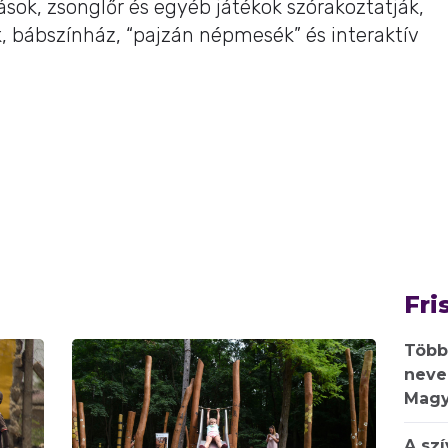
sok, zsonglőr és egyéb játékok szórakoztatják,
k, bábszínház, “pajzán népmesék” és interaktív
Fri
Több
neve
Magy
A sz