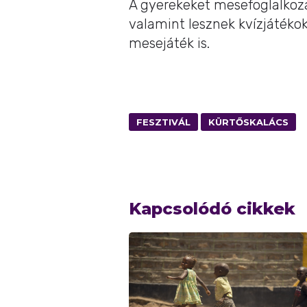
A gyerekeket mesefoglalkozá
valamint lesznek kvízjátéko
mesejáték is.
FESZTIVÁL
KÜRTŐSKALÁCS
Kapcsolódó cikkek