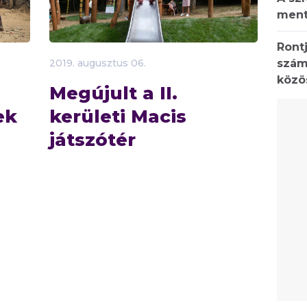
ment
Rontj
szám
2019.
augusztus
06.
közö
Megújult a II.
ek
kerületi Macis
játszótér