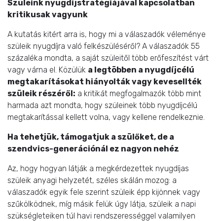
Szüleink nyugdíjstratégiájával kapcsolatban
kritikusak vagyunk
A kutatás kitért arra is, hogy mi a válaszadók véleménye
szüleik nyugdíjra való felkészüléséről? A válaszadók 55
százaléka mondta, a saját szüleitől több erőfeszítést várt
vagy várna el. Közülük
a legtöbben a nyugdíjcélú
megtakarításokat hiányolták vagy kevesellték
szüleik részéről:
a kritikát megfogalmazók több mint
harmada azt mondta, hogy szüleinek több nyugdíjcélú
megtakarítással kellett volna, vagy kellene rendelkeznie.
Ha tehetjük, támogatjuk a szülőket, de a
szendvics-generációnál ez nagyon nehéz
Az, hogy hogyan látják a megkérdezettek nyugdíjas
szüleik anyagi helyzetét, széles skálán mozog: a
válaszadók egyik fele szerint szüleik épp kijönnek vagy
szűkölködnek, míg másik felük úgy látja, szüleik a napi
szükségleteiken túl havi rendszerességgel valamilyen