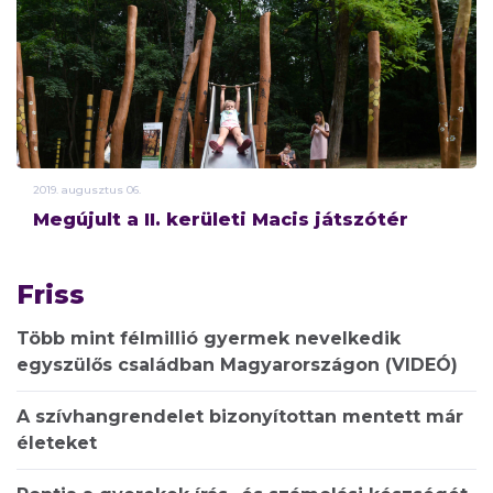
2019.
augusztus
06.
Megújult a II. kerületi Macis játszótér
Friss
Több mint félmillió gyermek nevelkedik
egyszülős családban Magyarországon (VIDEÓ)
A szívhangrendelet bizonyítottan mentett már
életeket