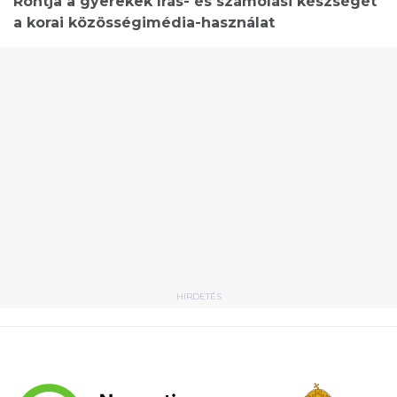
Rontja a gyerekek írás- és számolási készségét
a korai közösségimédia-használat
HIRDETÉS