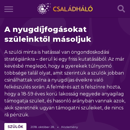
A nyugdíjfogásokat
szüleinktől másoljuk
A szülői minta is hatással van öngondoskodási
stratégiánkra – derül ki egy friss kutatásából. Az már
kevésbé meglepő, hogy a gyerekek túlnyomó
többsége talál olyat, amit szerintük a szülők jobban
csinálhattak volna a nyugdíjas éveikre való
felkészülés során. A felmérés azt is felszínre hozta,
hogy a 18-59 éves korú lakosság negyede anyagilag
támogatja szüleit, és hasonló arányban vannak azok,
akik szeretnék ugyan támogatni szüleiket, de nincs
rá pénzük.
SZÜLŐK
2018.
október
28.
Közlemény