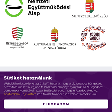
Sütiket használunk
Weboldalunk cookie-kat („sütiket”) használ, hogy a biztonságos böngészés
biztosítása mellett a legjobb felhasználói élményt nyújtsuk. Az “Elfogadom”
Impresszum
Adatvédelmi elvek
Jogi nyilatkozat
gomb megnyomásával hozzájárulásodat adod, hogy elfogadod őket. Az
Adatvédelmi Tájékoztató
-ban találsz további tudnivalókat a cookie-król.
Szerzői jog © 2026 Családháló Alapítvány - Minden jog fenntartva
ELFOGADOM