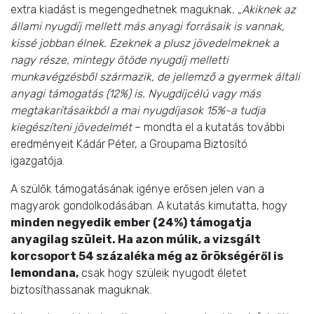
extra kiadást is megengedhetnek maguknak
. „Akiknek az
állami nyugdíj mellett más anyagi forrásaik is vannak,
kissé jobban élnek. Ezeknek a plusz jövedelmeknek a
nagy része, mintegy ötöde nyugdíj melletti
munkavégzésből származik, de jellemző a gyermek általi
anyagi támogatás (12%) is. Nyugdíjcélú vagy más
megtakarításaikból a mai nyugdíjasok 15%-a tudja
kiegészíteni jövedelmét
– mondta el a kutatás további
eredményeit Kádár Péter, a Groupama Biztosító
igazgatója.
A szülők támogatásának igénye erősen jelen van a
magyarok gondolkodásában. A kutatás kimutatta, hogy
minden negyedik ember (24%) támogatja
anyagilag szüleit. Ha azon múlik, a vizsgált
korcsoport 54 százaléka még az örökségéről is
lemondana,
csak hogy szüleik nyugodt életet
biztosíthassanak maguknak.