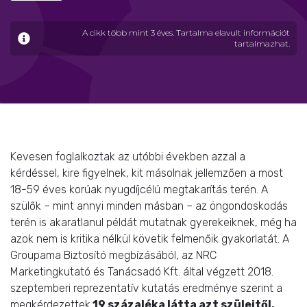
A cikk több mint 3 éves. Tartalma elavult információt
tartalmazhat.
Kevesen foglalkoztak az utóbbi években azzal a
kérdéssel, kire figyelnek, kit másolnak jellemzően a most
18-59 éves korúak nyugdíjcélú megtakarítás terén. A
szülők – mint annyi minden másban – az öngondoskodás
terén is akaratlanul példát mutatnak gyerekeiknek, még ha
azok nem is kritika nélkül követik felmenőik gyakorlatát. A
Groupama Biztosító megbízásából, az NRC
Marketingkutató és Tanácsadó Kft. által végzett 2018.
szeptemberi reprezentatív kutatás eredménye szerint a
megkérdezettek
19 százaléka látta azt szüleitől,