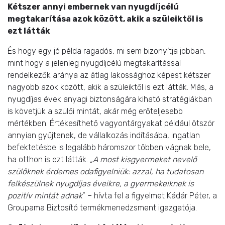
Kétszer annyi embernek van nyugdíjcélú
megtakarítása azok között, akik a szüleiktől is
ezt látták
És hogy egy jó példa ragadós, mi sem bizonyítja jobban,
mint hogy a jelenleg nyugdíjcélú megtakarítással
rendelkezők aránya az átlag lakossághoz képest kétszer
nagyobb azok között, akik a szüleiktől is ezt látták. Más, a
nyugdíjas évek anyagi biztonságára kiható stratégiákban
is követjük a szülői mintát, akár még erőteljesebb
mértékben. Értékesíthető vagyontárgyakat például ötször
annyian gyűjtenek, de vállalkozás indításába, ingatlan
befektetésbe is legalább háromszor többen vágnak bele,
ha otthon is ezt látták.
„
A most kisgyermeket nevelő
szülőknek érdemes odafigyelniük: azzal, ha tudatosan
felkészülnek nyugdíjas éveikre, a gyermekeiknek is
pozitív mintát adnak
” – hívta fel a figyelmet Kádár Péter, a
Groupama Biztosító termékmenedzsment igazgatója.