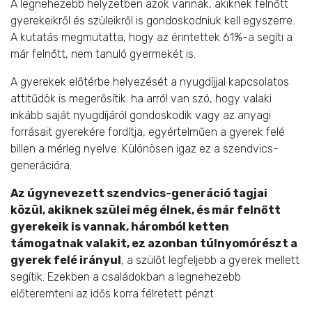
A legnehezebb helyzetben azok vannak, akiknek felnőtt
gyerekeikről és szüleikről is gondoskodniuk kell egyszerre.
A kutatás megmutatta, hogy az érintettek 61%-a segíti a
már felnőtt, nem tanuló gyermekét is.
A gyerekek előtérbe helyezését a nyugdíjjal kapcsolatos
attitűdök is megerősítik: ha arról van szó, hogy valaki
inkább saját nyugdíjáról gondoskodik vagy az anyagi
forrásait gyerekére fordítja, egyértelműen a gyerek felé
billen a mérleg nyelve. Különösen igaz ez a szendvics-
generációra.
Az úgynevezett szendvics-generáció tagjai
közül, akiknek szülei még élnek, és már felnőtt
gyerekeik is vannak, háromból ketten
támogatnak valakit, ez azonban túlnyomórészt a
gyerek felé irányul
, a szülőt legfeljebb a gyerek mellett
segítik. Ezekben a családokban a legnehezebb
előteremteni az idős korra félretett pénzt.