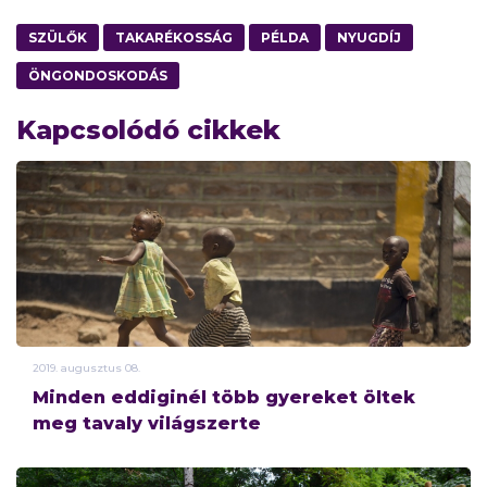
SZÜLŐK
TAKARÉKOSSÁG
PÉLDA
NYUGDÍJ
ÖNGONDOSKODÁS
Kapcsolódó cikkek
2019.
augusztus
08.
Minden eddiginél több gyereket öltek
meg tavaly világszerte