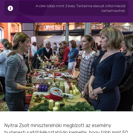
A cikk több mint 3 éves. Tartalma elavult információt
tartalmazhat.
Nyitrai Zsolt miniszterelnöki megbízott az esemény
budapesti sajtótájékoztatóján kiemelte, hogy több mint 50