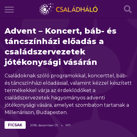
Advent – Koncert, báb- és
táncszínházi előadás a
családszervezetek
jótékonysági vásárán
Családoknak szóló programokkal, koncerttel, báb-
és táncszínházi előadással, valamint kézzel készített
termékekkel várja az érdeklődőket a
családszervezetek hagyományos adventi
jótékonysági vására, amelyet szombaton tartanak a
Millenárison, Budapesten.
FICSAK
2018.
december
01.
MTI