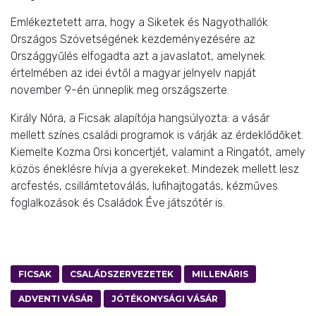
Emlékeztetett arra, hogy a Siketek és Nagyothallók
Országos Szövetségének kezdeményezésére az
Országgyűlés elfogadta azt a javaslatot, amelynek
értelmében az idei évtől a magyar jelnyelv napját
november 9-én ünneplik meg országszerte.
Király Nóra, a Ficsak alapítója hangsúlyozta: a vásár
mellett színes családi programok is várják az érdeklődőket.
Kiemelte Kozma Orsi koncertjét, valamint a Ringatót, amely
közös éneklésre hívja a gyerekeket. Mindezek mellett lesz
arcfestés, csillámtetoválás, lufihajtogatás, kézműves
foglalkozások és Családok Éve játszótér is.
FICSAK
CSALÁDSZERVEZETEK
MILLENÁRIS
ADVENTI VÁSÁR
JÓTÉKONYSÁGI VÁSÁR