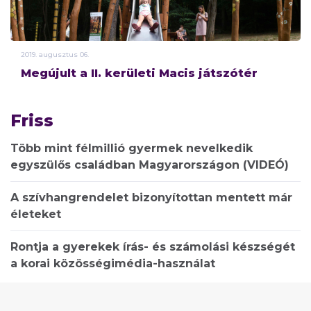
2019.
augusztus
06.
Megújult a II. kerületi Macis játszótér
Friss
Több mint félmillió gyermek nevelkedik
egyszülős családban Magyarországon (VIDEÓ)
A szívhangrendelet bizonyítottan mentett már
életeket
Rontja a gyerekek írás- és számolási készségét
a korai közösségimédia-használat