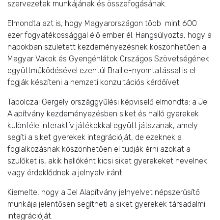
szervezetek munkájának és összefogásának.
Elmondta azt is, hogy Magyarországon több mint 600
ezer fogyatékossággal élő ember él. Hangsúlyozta, hogy a
napokban született kezdeményezésnek köszönhetően a
Magyar Vakok és Gyengénlátok Országos Szövetségének
együttműködésével ezentúl Braille-nyomtatással is el
fogják készíteni a nemzeti konzultációs kérdőívet.
Tapolczai Gergely országgyűlési képviselő elmondta: a Jel
Alapítvány kezdeményezésben siket és halló gyerekek
különféle interaktív játékokkal együtt játszanak, amely
segíti a siket gyerekek integrációját, de ezeknek a
foglalkozásnak köszönhetően el tudják érni azokat a
szülőket is, akik hallóként kicsi siket gyerekeket nevelnek
vagy érdeklődnek a jelnyelv iránt.
Kiemelte, hogy a Jel Alapítvány jelnyelvet népszerűsítő
munkája jelentősen segítheti a siket gyerekek társadalmi
integrációját.