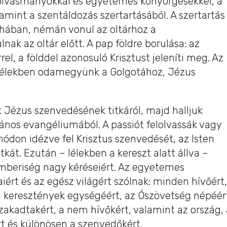
ól olvasmányokkal és egyetemes könyörgésekkel, a
lamint a szentáldozás szertartásából. A szertartás
hában, némán vonul az oltárhoz a
nak az oltár előtt. A pap földre borulása: az
el, a földdel azonosuló Krisztust jeleníti meg. Az
 lélekben odamegyünk a Golgotához, Jézus
k Jézus szenvedésének titkáról, majd halljuk
nos evangéliumából. A passiót felolvassák vagy
ódon idézve fel Krisztus szenvedését, az Isten
tkát. Ezután – lélekben a kereszt alatt állva –
mberiség nagy kéréseiért. Az egyetemes
ért és az egész világért szólnak: minden hívőért,
 a keresztények egységéért, az Ószövetség népéér
szakadtakért, a nem hívőkért, valamint az ország, 
rt és különösen a szenvedőkért.