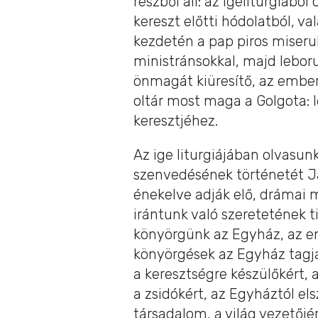
részből áll: az igeliturgiáb
kereszt előtti hódolatból, va
kezdetén a pap piros miseru
ministránsokkal, majd leborul
önmagát kiüresítő, az emberr
oltár most maga a Golgota:
keresztjéhez.
Az ige liturgiájában olvasun
szenvedésének történetét Já
énekelve adják elő, drámai m
irántunk való szeretetének ti
könyörgünk az Egyház, az e
könyörgések az Egyház tagjai
a keresztségre készülőkért,
a zsidókért, az Egyháztól el
társadalom, a világ vezetőié