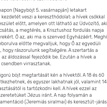
apon (Nagyböjt 5. vasárnapján) letakart
és kezdetét veszi a kereszthódolat: a hívek csókkal
feszület előtt, amelyen ott látható az Üdvözítő, ak
sátás, a megtérés, a Krisztushoz fordulás napja
ekért. Ő az, aki ma is szenved Egyházáért. Megh
borulva előtte megvalljuk, hogy Ő az egyedüli
, hogy rászorulunk segítségére. A szertartás a
az áldozással fejeződik be. Ezután a hívek a
s csendben virrasztanak.
rú böjt megtartását kéri a hívektől. A 18 és 60
tkezhetnek, és egyszer lakhatnak jól, valamint 14
sztásától is tartózkodni kell. A hívek ezzel az
szeretetüket Jézus iránt. A nap folyamán a
mentáció (Jeremiás siralmai) és keresztút-járás