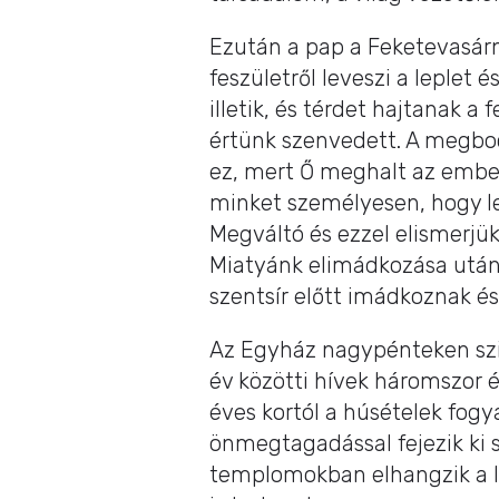
Ezután a pap a Feketevasárn
feszületről leveszi a leplet 
illetik, és térdet hajtanak a 
értünk szenvedett. A megboc
ez, mert Ő meghalt az ember
minket személyesen, hogy le
Megváltó és ezzel elismerjük
Miatyánk elimádkozása után 
szentsír előtt imádkoznak é
Az Egyház nagypénteken szigo
év közötti hívek háromszor é
éves kortól a húsételek fogya
önmegtagadással fejezik ki 
templomokban elhangzik a la