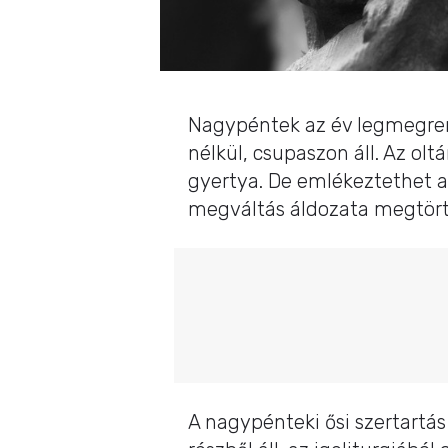
Nagypéntek az év legmegrendü
nélkül, csupaszon áll. Az olt
gyertya. De emlékeztethet a
megváltás áldozata megtört
A nagypénteki ősi szertartás