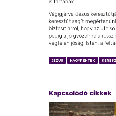
is tartanak.
Végigjárva Jézus keresztútjá
keresztút segít megértenün
biztosít arról, hogy az uto
pedig a jó győzelme a rossz f
végtelen jóság, Isten, a fel
JÉZUS
NAGYPÉNTEK
KERES
Kapcsolódó cikkek