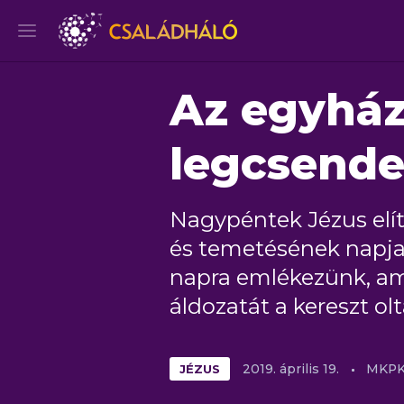
Az egyház
legcsende
Nagypéntek Jézus elí
és temetésének napja.
napra emlékezünk, am
áldozatát a kereszt olt
JÉZUS
2019.
április
19.
MKP