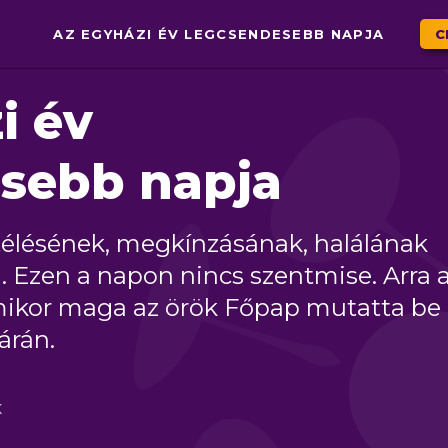
AZ EGYHÁZI ÉV LEGCSENDESEBB NAPJA
C
i év
sebb napja
télésének, megkínzásának, halálának
 Ezen a napon nincs szentmise. Arra 
ikor maga az örök Főpap mutatta be
árán.
K