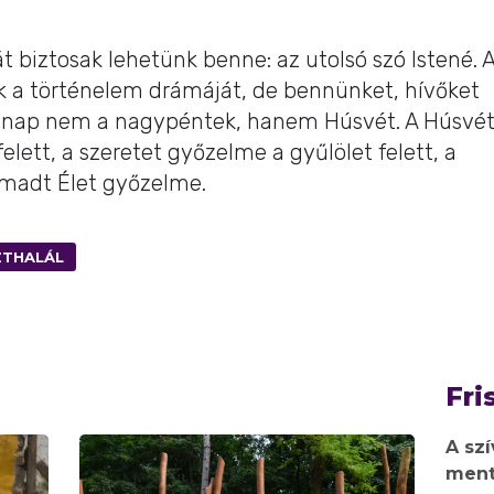
t biztosak lehetünk benne: az utolsó szó Istené. 
k a történelem drámáját, de bennünket, hívőket
lsó nap nem a nagypéntek, hanem Húsvét. A Húsvé
elett, a szeretet győzelme a gyűlölet felett, a
támadt Élet győzelme.
ZTHALÁL
Fri
A sz
ment