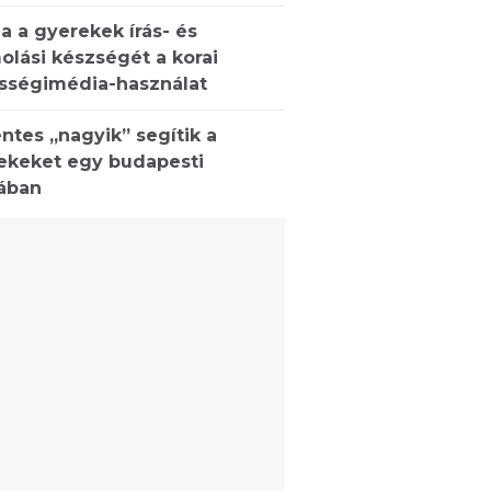
a a gyerekek írás- és
olási készségét a korai
sségimédia-használat
ntes „nagyik” segítik a
ekeket egy budapesti
lában