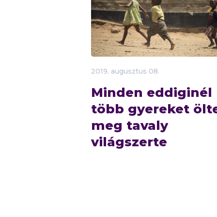
2019.
augusztus
08.
Minden eddiginél
több gyereket ölt
meg tavaly
világszerte