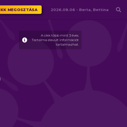
Családháló
IKK MEGOSZTÁSA
2026.08.06 -
Berta, Bettina
A cikk több mint 3 éves.
Tartalma elavult információt
tartalmazhat.
a