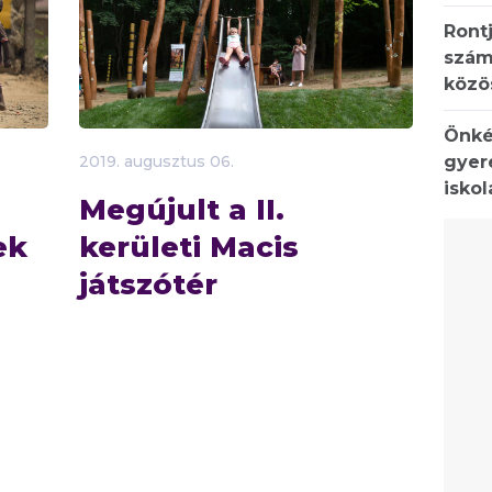
Rontj
szám
közö
Önké
gyer
2019.
augusztus
06.
isko
Megújult a II.
ek
kerületi Macis
játszótér