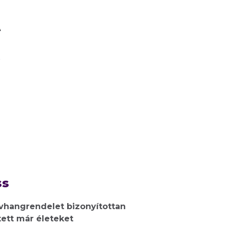
A
t
ss
ívhangrendelet bizonyítottan
ett már életeket