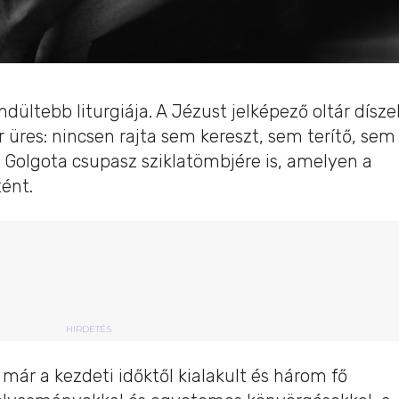
ltebb liturgiája. A Jézust jelképező oltár dísze
ár üres: nincsen rajta sem kereszt, sem terítő, sem
 Golgota csupasz sziklatömbjére is, amelyen a
ént.
HIRDETÉS
 már a kezdeti időktől kialakult és három fő