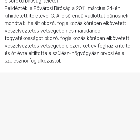
elsőfokú bíróság ítéletét.
Felidézték: a Fővárosi Bíróság a 2011. március 24-én
kihirdetett ítéletével G. Á. elsőrendű vádlottat bűnösnek
mondta ki halált okozó, foglalkozás körében elkövetett
veszélyeztetés vétségében és maradandó
fogyatékosságot okozó, foglalkozás körében elkövetett
veszélyeztetés vétségében, ezért két év fogházra ítélte
és öt évre eltiltotta a szülész-nőgyógyász orvosi és a
szülésznői foglalkozástól.