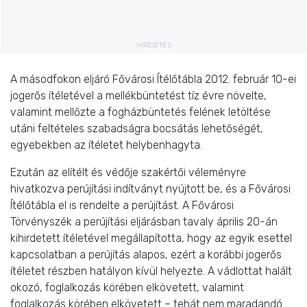
HIRDETÉS
A másodfokon eljáró Fővárosi Ítélőtábla 2012. február 10-ei
jogerős ítéletével a mellékbüntetést tíz évre növelte,
valamint mellőzte a fogházbüntetés felének letöltése
utáni feltételes szabadságra bocsátás lehetőségét,
egyebekben az ítéletet helybenhagyta.
Ezután az elítélt és védője szakértői véleményre
hivatkozva perújítási indítványt nyújtott be, és a Fővárosi
Ítélőtábla el is rendelte a perújítást. A Fővárosi
Törvényszék a perújítási eljárásban tavaly április 20-án
kihirdetett ítéletével megállapította, hogy az egyik esettel
kapcsolatban a perújítás alapos, ezért a korábbi jogerős
ítéletet részben hatályon kívül helyezte. A vádlottat halált
okozó, foglalkozás körében elkövetett, valamint
foglalkozás körében elkövetett – tehát nem maradandó