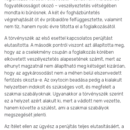
fogyatékosságot okozó – veszélyeztetés vétségében
mondta ki bűnösnek. A két év fogházbüntetés
végrehajtását öt év próbaidőre felfüggesztette, valamint
nem tíz, hanem nyolc évre tiltotta el a foglalkozásától.
A törvényszék az első esettel kapcsolatos perújítást
elutasította. A második pontról viszont azt állapította meg,
hogy az a cselekmény csupán a foglalkozás körében
elkövetett veszélyeztetés alapesetének számít, mert az
elhunyt magzatnál nem állapítható meg kétséget kizáróan,
hogy az agykárosodást nem a méhen belül elszenvedett
fertőzés okozta-e. Az oxytocin beadása pedig a kialakult
helyzetben indokolt és szükséges volt, és megfelelt a
szakmai szabályoknak. Ugyanakkor a törvényszék szerint
ez a helyzet azért alakult ki, mert a vádlott nem vezette,
hanem követte a szülést, ami a szakmai szabályok
megszegését jelenti.
Az ítélet ellen az ügyész a perújítás teljes elutasításáért, a