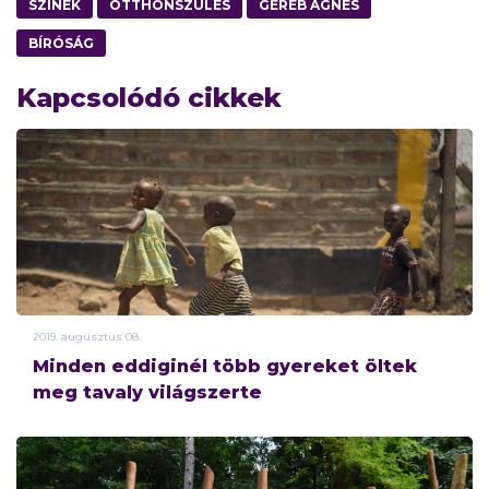
SZÍNEK
OTTHONSZÜLÉS
GERÉB ÁGNES
BÍRÓSÁG
Kapcsolódó cikkek
2019.
augusztus
08.
Minden eddiginél több gyereket öltek
meg tavaly világszerte