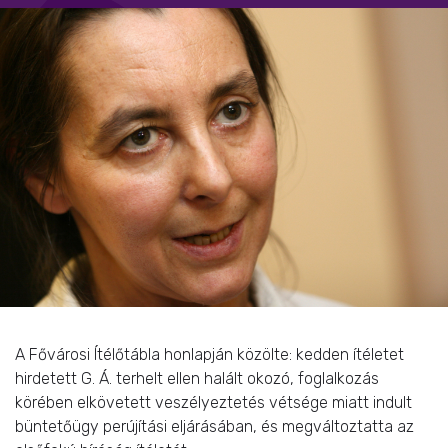
A Fővárosi Ítélőtábla honlapján közölte: kedden ítéletet
hirdetett G. Á. terhelt ellen halált okozó, foglalkozás
körében elkövetett veszélyeztetés vétsége miatt indult
büntetőügy perújítási eljárásában, és megváltoztatta az