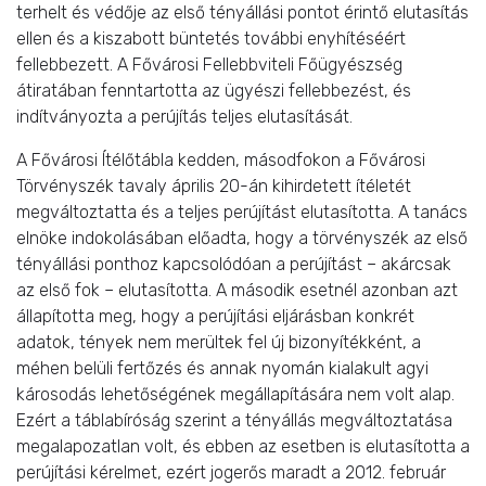
terhelt és védője az első tényállási pontot érintő elutasítás
ellen és a kiszabott büntetés további enyhítéséért
fellebbezett. A Fővárosi Fellebbviteli Főügyészség
átiratában fenntartotta az ügyészi fellebbezést, és
indítványozta a perújítás teljes elutasítását.
A Fővárosi Ítélőtábla kedden, másodfokon a Fővárosi
Törvényszék tavaly április 20-án kihirdetett ítéletét
megváltoztatta és a teljes perújítást elutasította. A tanács
elnöke indokolásában előadta, hogy a törvényszék az első
tényállási ponthoz kapcsolódóan a perújítást – akárcsak
az első fok – elutasította. A második esetnél azonban azt
állapította meg, hogy a perújítási eljárásban konkrét
adatok, tények nem merültek fel új bizonyítékként, a
méhen belüli fertőzés és annak nyomán kialakult agyi
károsodás lehetőségének megállapítására nem volt alap.
Ezért a táblabíróság szerint a tényállás megváltoztatása
megalapozatlan volt, és ebben az esetben is elutasította a
perújítási kérelmet, ezért jogerős maradt a 2012. február