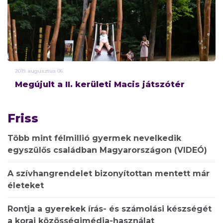
2019.
augusztus
06.
Megújult a II. kerületi Macis játszótér
Friss
Több mint félmillió gyermek nevelkedik
egyszülős családban Magyarországon (VIDEÓ)
A szívhangrendelet bizonyítottan mentett már
életeket
Rontja a gyerekek írás- és számolási készségét
a korai közösségimédia-használat