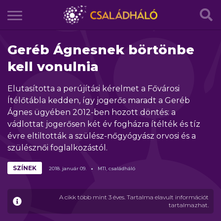
Geréb Ágnesnek börtönbe
kell vonulnia
Elutasította a perújítási kérelmet a Fővárosi
Ítélőtábla kedden, így jogerős maradt a Geréb
Ágnes ügyében 2012-ben hozott döntés: a
vádlottat jogerősen két év fogházra ítélték és tíz
évre eltiltották a szülész-nőgyógyász orvosi és a
szülésznői foglalkozástól.
SZÍNEK
2018.
január
09.
MTI, családháló
A cikk több mint 3 éves. Tartalma elavult információt
tartalmazhat.