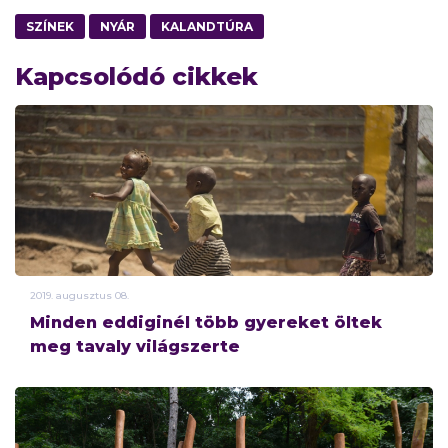
SZÍNEK
NYÁR
KALANDTÚRA
Kapcsolódó cikkek
2019.
augusztus
08.
Minden eddiginél több gyereket öltek
meg tavaly világszerte