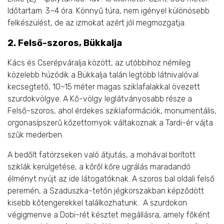
Időtartam: 3–4 óra. Könnyű túra, nem igényel különösebb
felkészülést, de az izmokat azért jól megmozgatja.
2. Felső-szoros, Bükkalja
Kács és Cserépváralja között, az utóbbihoz némileg
közelebb húzódik a Bükkalja talán legtöbb látnivalóval
kecsegtető, 10–15 méter magas sziklafalakkal övezett
szurdokvölgye.
A Kő-völgy leglátványosabb része a
Felső-szoros,
ahol érdekes sziklaformációk, monumentális,
orgonasípszerű kőzettornyok váltakoznak a Tardi-ér vájta
szűk mederben.
A bedőlt fatörzseken való átjutás, a mohával borított
sziklák kerülgetése, a kőről kőre ugrálás maradandó
élményt nyújt az ide látogatóknak. A szoros bal oldali felső
peremén,
a Szaduszka-tetőn jégkorszakban képződött
kisebb kőtengerekkel találkozhatunk.
A szurdokon
végigmenve a Dobi-rét késztet megállásra, amely főként