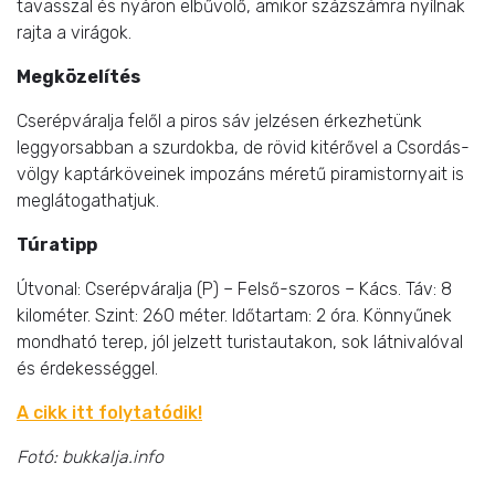
tavasszal és nyáron elbűvölő, amikor százszámra nyílnak
rajta a virágok.
Megközelítés
Cserépváralja felől a piros sáv jelzésen érkezhetünk
leggyorsabban a szurdokba, de rövid kitérővel a Csordás-
völgy kaptárköveinek impozáns méretű piramistornyait is
meglátogathatjuk.
Túratipp
Útvonal: Cserépváralja (P) – Felső-szoros – Kács. Táv: 8
kilométer. Szint: 260 méter. Időtartam: 2 óra. Könnyűnek
mondható terep, jól jelzett turistautakon, sok látnivalóval
és érdekességgel.
A cikk itt folytatódik!
Fotó: bukkalja.info