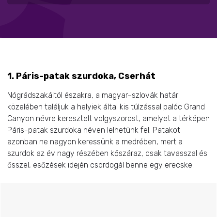
1. Páris-patak szurdoka, Cserhát
Nógrádszakáltól északra, a magyar–szlovák határ
közelében találjuk a helyiek által kis túlzással palóc Grand
Canyon névre keresztelt völgyszorost, amelyet a térképen
Páris-patak szurdoka néven lelhetünk fel. Patakot
azonban ne nagyon keressünk a medrében, mert a
szurdok az év nagy részében kőszáraz, csak tavasszal és
ősszel, esőzések idején csordogál benne egy erecske.