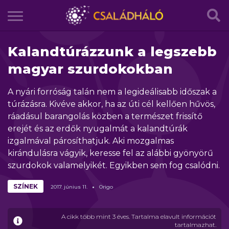
Kalandtúrázzunk a legszebb
magyar szurdokokban
A nyári forróság talán nem a legideálisabb időszak a
túrázásra. Kivéve akkor, ha az úti cél kellően hűvös,
ráadásul barangolás közben a természet frissítő
erejét és az erdők nyugalmát a kalandtúrák
izgalmával párosíthatjuk. Aki mozgalmas
kirándulásra vágyik, keresse fel az alábbi gyönyörű
szurdokok valamelyikét. Egyikben sem fog csalódni.
SZÍNEK
2017.
június
11.
Origo
A cikk több mint 3 éves. Tartalma elavult információt
tartalmazhat.