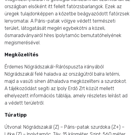
országban elsőként itt fellelt fatörzsbarlangok.
Ezek az
üregek tulajdonképpen a kőzetbe beágyazódott fatörzsek
lenyomatai. A Páris-patak völgye védett természeti
terület, látogatását megéri egybekötni a közeli,
ősmaradványairól híres Ipolytarnóc bemutatóhelyének
megismerésével.
Megközelítés
Érdemes Nógrádszakál-Ráróspuszta irányából
Nógrádszakál felé haladva az országútról balra letérni,
majd a vasúti sínen áthaladva megközelíteni a szurdokot.
A tájékozódást segíti az Ipoly Erdő Zrt közút mellett
elhelyezett információs táblája, amely részletes leírást ad
a védett területről.
Túratipp
Útvonal: Nógrádszakál (Z) – Páris-patak szurdoka (Z+) –
Litke (Z) – Ipolytarnóc. Táv: 15 kilométer. Szint: 560 méter.