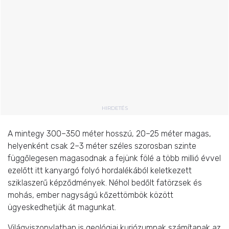
HIRDETÉS
A mintegy 300–350 méter hosszú, 20–25 méter magas,
helyenként csak 2–3 méter széles szorosban szinte
függőlegesen magasodnak a fejünk fölé a több millió évvel
ezelőtt itt kanyargó folyó hordalékából keletkezett
sziklaszerű képződmények. Néhol bedőlt fatörzsek és
mohás, ember nagyságú kőzettömbök között
ügyeskedhetjük át magunkat.
Világviszonylatban is
geológiai kuriózumnak számítanak az