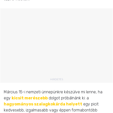
HIRDETÉS
Március 15-i nemzeti ünnepünkre készülve mi lenne, ha
egy
kicsit merészebb
dolgot próbálnánk ki: a
hagyományos szalagkokárda helyett
egy picit
kedvesebb, izgalmasabb vagy éppen formabontóbb