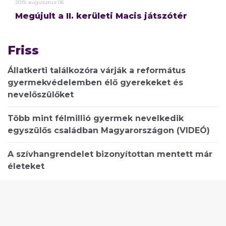
2019.
augusztus
06.
Megújult a II. kerületi Macis játszótér
Friss
Állatkerti találkozóra várják a református
gyermekvédelemben élő gyerekeket és
nevelőszülőket
Több mint félmillió gyermek nevelkedik
egyszülős családban Magyarországon (VIDEÓ)
A szívhangrendelet bizonyítottan mentett már
életeket