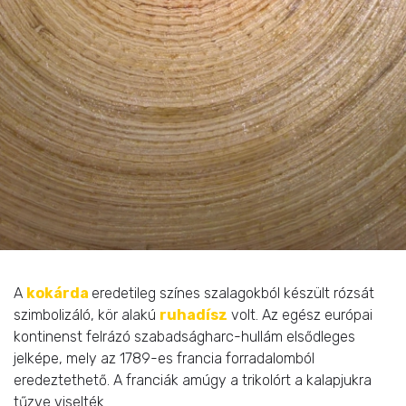
A
kokárda
eredetileg színes szalagokból készült rózsát
szimbolizáló, kör alakú
ruhadísz
volt. Az egész európai
kontinenst felrázó szabadságharc-hullám elsődleges
jelképe, mely az 1789-es francia forradalomból
eredeztethető. A franciák amúgy a trikolórt a kalapjukra
tűzve viselték.