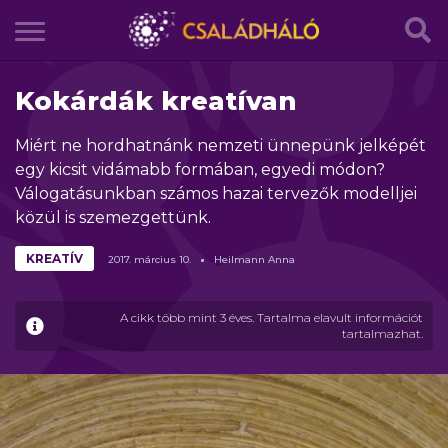
Kokárdák kreatívan
Miért ne hordhatnánk nemzeti ünnepünk jelképét
egy kicsit vidámabb formában, egyedi módon?
Válogatásunkban számos hazai tervezők modelljei
közül is szemezgettünk.
KREATÍV
2017.
március
10.
Heilmann Anna
A cikk több mint 3 éves. Tartalma elavult információt
tartalmazhat.