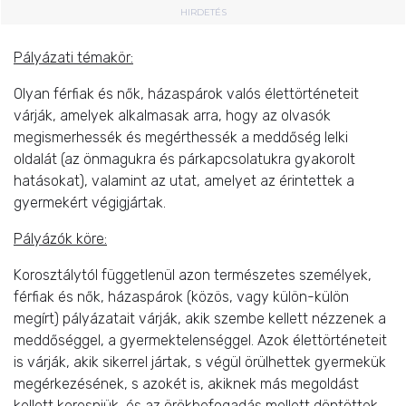
HIRDETÉS
Pályázati témakör:
Olyan férfiak és nők, házaspárok valós élettörténeteit
várják, amelyek alkalmasak arra, hogy az olvasók
megismerhessék és megérthessék a meddőség lelki
oldalát (az önmagukra és párkapcsolatukra gyakorolt
hatásokat), valamint az utat, amelyet az érintettek a
gyermekért végigjártak.
Pályázók köre:
Korosztálytól függetlenül azon természetes személyek,
férfiak és nők, házaspárok (közös, vagy külön-külön
megírt) pályázatait várják, akik szembe kellett nézzenek a
meddőséggel, a gyermektelenséggel. Azok élettörténeteit
is várják, akik sikerrel jártak, s végül örülhettek gyermekük
megérkezésének, s azokét is, akiknek más megoldást
kellett keresniük, és az örökbefogadás mellett döntöttek.