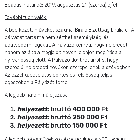
Beadási határidő
: 2019. augusztus 21. (szerda) éjfél
További tudnivalók:
A beérkezett műveket szakmai Bíráló Bizottság bírálja el. A
pályázat tartalma nem sérthet személyiségi és
adatvédelmi jogokat. A Pályázó kérheti, hogy ne eredeti,
hanem az általa megjelölt néven jelenjen meg írása a
nyilvánosság előtt. A Pályázó dönthet arról is, hogy
szereplői ne eredeti nevükön szerepeljenek a szövegben.
Az ezzel kapcsolatos döntés és felelősség teljes
egészében a Pályázót terheli.
A legjobb három mű díjazása:
helyezett:
bruttó
400 000 Ft
helyezett:
bruttó
250 000
Ft
helyezett:
bruttó
150 000
Ft
A legjobb pályaművek közlésre kerülnek a NOE Levelek