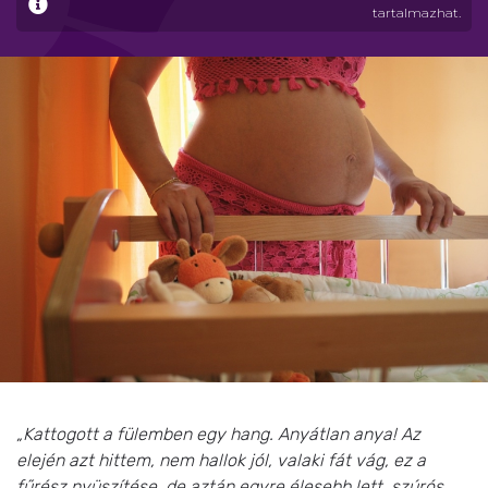
tartalmazhat.
„Kattogott a fülemben egy hang. Anyátlan anya! Az
elején azt hittem, nem hallok jól, valaki fát vág, ez a
fűrész nyüszítése, de aztán egyre élesebb lett, szúrós,