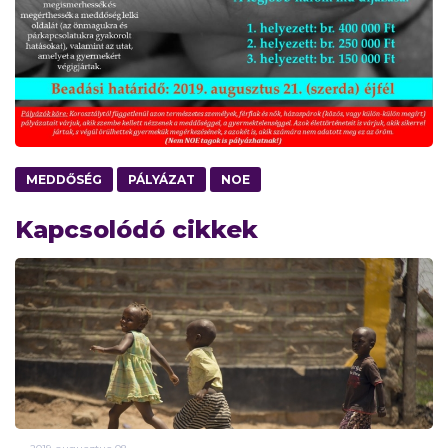
MEDDŐSÉG
PÁLYÁZAT
NOE
Kapcsolódó cikkek