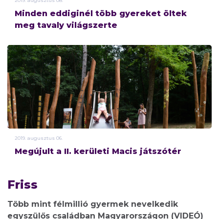
2019.
augusztus
08.
Minden eddiginél több gyereket öltek
meg tavaly világszerte
2019.
augusztus
06.
Megújult a II. kerületi Macis játszótér
Friss
Több mint félmillió gyermek nevelkedik
egyszülős családban Magyarországon (VIDEÓ)