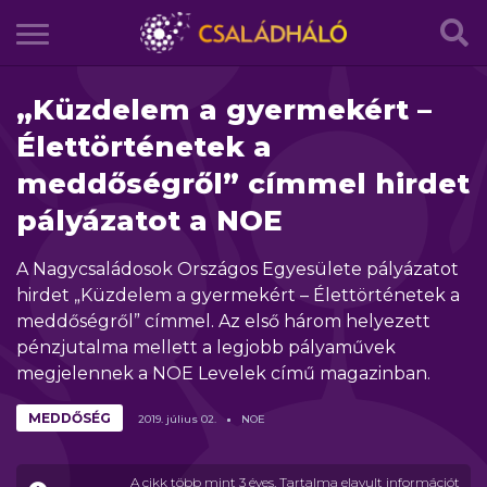
„Küzdelem a gyermekért –
Élettörténetek a
meddőségről” címmel hirdet
pályázatot a NOE
A Nagycsaládosok Országos Egyesülete pályázatot
hirdet „Küzdelem a gyermekért – Élettörténetek a
meddőségről” címmel. Az első három helyezett
pénzjutalma mellett a legjobb pályaművek
megjelennek a NOE Levelek című magazinban.
MEDDŐSÉG
2019.
július
02.
NOE
A cikk több mint 3 éves. Tartalma elavult információt