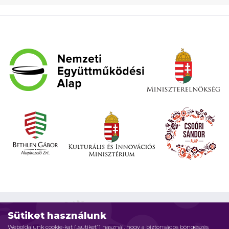
Sütiket használunk
Weboldalunk cookie-kat („sütiket”) használ, hogy a biztonságos böngészés