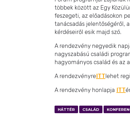
többek között az Egy Közülü
feszegeti, az előadásokon p
tanácsadás jelentőségéről, 
kérdéseiről esik majd szó.
A rendezvény negyedik napja
nagyszabású családi program
hagyományos család és az a
A rendezvényre
ITT
lehet regi
A rendezvény honlapja
ITT
é
HÁTTÉR
CSALÁD
KONFEREN