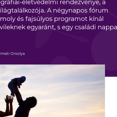
ráfiai-életvédelmi rendezvénye, a
ilágtalálkozója. A négynapos fórum
moly és fajsúlyos programot kínál
ileknek egyaránt, s egy családi nappa
rmati Orsolya