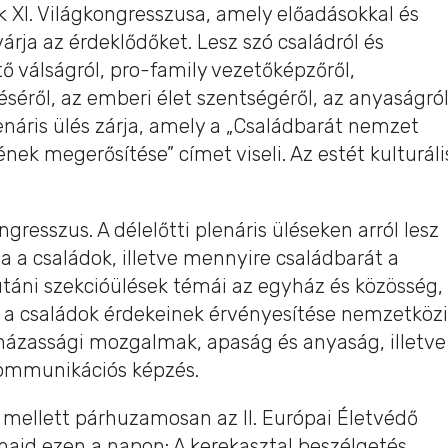
k XI. Világkongresszusa, amely előadásokkal és
árja az érdeklődőket. Lesz szó családról és
tő válságról, pro-family vezetőképzőről,
séről, az emberi élet szentségéről, az anyaságról
enáris ülés zárja, amely a „Családbarát nemzet
nek megerősítése” címet viseli. Az estét kulturáli
gresszus. A délelőtti plenáris üléseken arról lesz
a a családok, illetve mennyire családbarát a
utáni szekcióülések témái az egyház és közösség,
, a családok érdekeinek érvényesítése nemzetközi
házassági mozgalmak, apaság és anyaság, illetve
kommunikációs képzés.
mellett párhuzamosan az II. Európai Életvédő
ajd ezen a napon: A kerekasztal beszélgetés