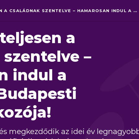
NÉGY NAP TELJESEN A CSALÁDNAK SZENTELVE – HAMAROSAN INDUL A CSALÁDOK BUDAPESTI VILÁGTALÁLKOZÓJA!
teljesen a
 szentelve –
 indul a
Budapesti
kozója!
 és megkezdődik az idei év legnagyob