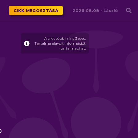
Családháló
CIKK MEGOSZTÁSA
2026.08.08 -
László
A cikk több mint 3 éves.
Tartalma elavult információt
tartalmazhat.
b