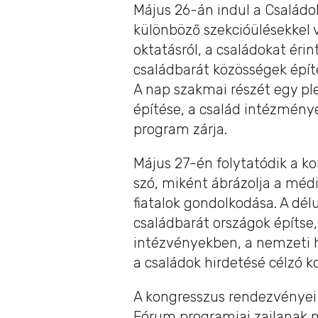
Május 26-án indul a Családo
különböző szekcióülésekkel v
oktatásról, a családokat érin
családbarát közösségek építé
A nap szakmai részét egy pl
építése, a család intézményé
program zárja.
Május 27-én folytatódik a kon
szó, miként ábrázolja a médi
fiatalok gondolkodása. A dél
családbarát országok építse
intézvényekben, a nemzeti 
a családok hirdetésé célzó 
A kongresszus rendezvényei 
Fórum programjai zajlanak m