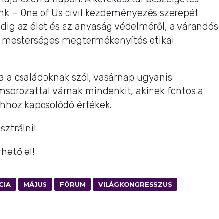
nk – One of Us civil kezdeményezés szerepét
edig az élet és az anyaság védelméről, a várandós
a mesterséges megtermékenyítés etikai
 a családoknak szól, vasárnap ugyanis
sorozattal várnak mindenkit, akinek fontos a
hhoz kapcsolódó értékek.
sztrálni!
rhető el!
CIA
MÁJUS
FÓRUM
VILÁGKONGRESSZUS