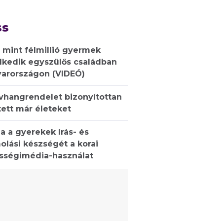
ss
 mint félmillió gyermek
lkedik egyszülős családban
arországon (VIDEÓ)
ívhangrendelet bizonyítottan
ett már életeket
a a gyerekek írás- és
olási készségét a korai
sségimédia-használat