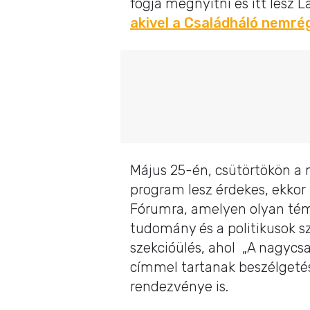
fogja megnyitni és itt lesz L
akivel a Családháló nemrég 
Május 25-én, csütörtökön a
program lesz érdekes, ekkor 
Fórumra, amelyen olyan témá
tudomány és a politikusok s
szekcióülés, ahol „A nagycs
címmel tartanak beszélgetés
rendezvénye is.