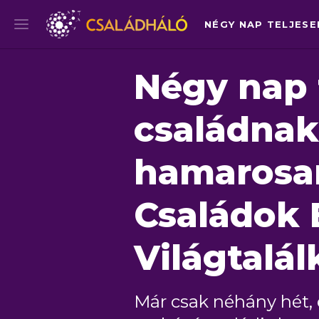
Négy nap 
családnak
hamarosan
Családok 
Világtalál
Már csak néhány hét,