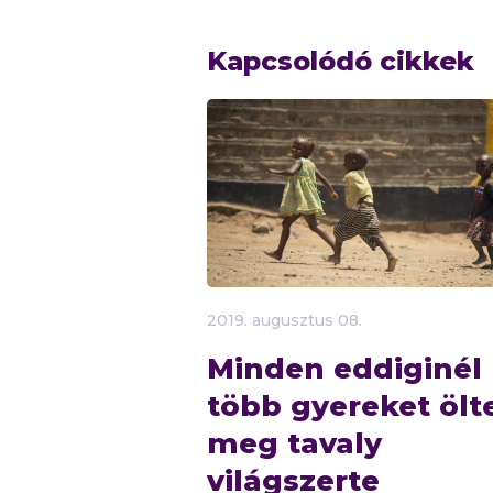
Kapcsolódó cikkek
2019.
augusztus
08.
Minden eddiginél
több gyereket ölt
meg tavaly
világszerte