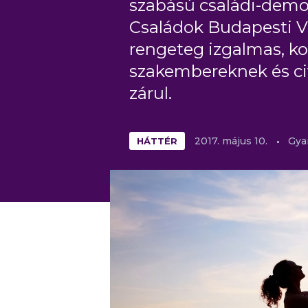
szabású családi-demog
Családok Budapesti V
rengeteg izgalmas, ko
szakembereknek és civ
zárul.
HÁTTÉR
2017.
május
10.
Gya