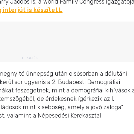
arry Jacobs is, a World Family Congress igazgatója
interjút is készített.
HIRDETÉS
 megnyitó ünnepség után elsősorban a délutáni
kerül sor ugyanis a 2. Budapesti Demográfiai
kat feszegetnek, mint a demográfiai kihívások 
zemszögéből, de érdekesnek ígérkezik az I.
aládosok mint kisebbség, amely a jövő záloga”
t, valamint a Népesedési Kerekasztal