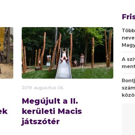
Fri
Több
neve
Magy
A sz
ment
Rontj
szám
2019.
augusztus
06.
közö
Megújult a II.
ek
kerületi Macis
játszótér