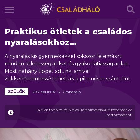
Praktikus ötletek a családos
nyaralásokhoz…
A nyaralás kis gyermekekkel sokszor felemészti
minden ötletességünket és gyakorlatiasságunkat.
Most néhány tippet adunk, amivel
zökkenőmentessé tehetjük a pihenésre szánt időt.
SZÜLŐK
2017.
április
07.
Családháló
A cikk több mint 3 éves. Tartalma elavult információt
tartalmazhat.