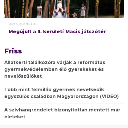
2019.
augusztus
06.
Megújult a II. kerületi Macis játszótér
Friss
Állatkerti találkozóra várják a református
gyermekvédelemben élő gyerekeket és
nevelőszülőket
Több mint félmillió gyermek nevelkedik
egyszülős családban Magyarországon (VIDEÓ)
A szívhangrendelet bizonyítottan mentett már
életeket