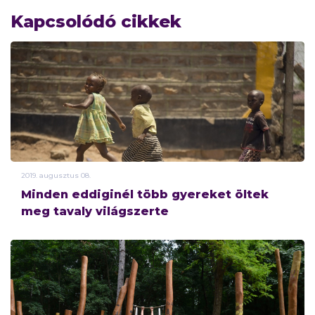
Kapcsolódó cikkek
2019.
augusztus
08.
Minden eddiginél több gyereket öltek
meg tavaly világszerte