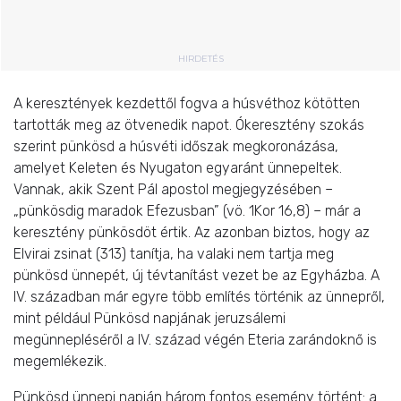
HIRDETÉS
A keresztények kezdettől fogva a húsvéthoz kötötten
tartották meg az ötvenedik napot. Ókeresztény szokás
szerint pünkösd a húsvéti időszak megkoronázása,
amelyet Keleten és Nyugaton egyaránt ünnepeltek.
Vannak, akik Szent Pál apostol megjegyzésében –
„pünkösdig maradok Efezusban” (vö. 1Kor 16,8) – már a
keresztény pünkösdöt értik. Az azonban biztos, hogy az
Elvirai zsinat (313) tanítja, ha valaki nem tartja meg
pünkösd ünnepét, új tévtanítást vezet be az Egyházba. A
IV. században már egyre több említés történik az ünnepről,
mint például Pünkösd napjának jeruzsálemi
megünnepléséről a IV. század végén Eteria zarándoknő is
megemlékezik.
Pünkösd ünnepi napján három fontos esemény történt: a