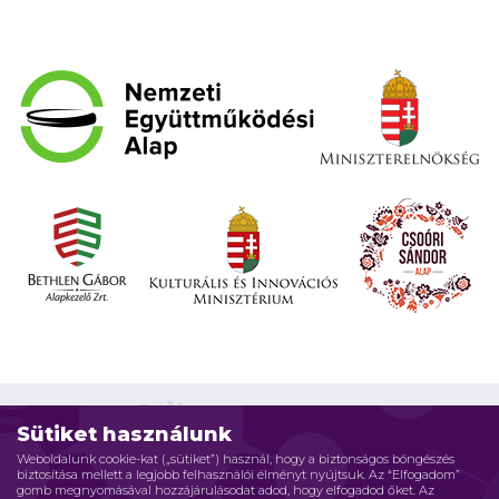
Sütiket használunk
Weboldalunk cookie-kat („sütiket”) használ, hogy a biztonságos böngészés
biztosítása mellett a legjobb felhasználói élményt nyújtsuk. Az “Elfogadom”
Impresszum
Adatvédelmi elvek
Jogi nyilatkozat
gomb megnyomásával hozzájárulásodat adod, hogy elfogadod őket. Az