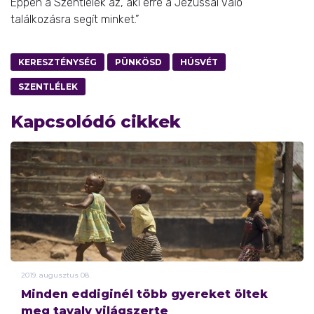
Éppen a Szentlélek az, aki erre a Jézussal való
találkozásra segít minket.”
KERESZTÉNYSÉG
PÜNKÖSD
HÚSVÉT
SZENTLÉLEK
Kapcsolódó cikkek
2019.
augusztus
08.
Minden eddiginél több gyereket öltek
meg tavaly világszerte