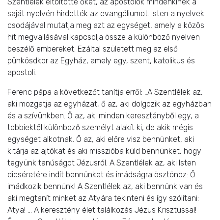
Szentlélek eltöltötte őket, az apostolok mindenkinek a
saját nyelvén hirdették az evangéliumot. Isten a nyelvek
csodájával mutatja meg azt az egységet, amely a közös
hit megvallásával kapcsolja össze a különböző nyelven
beszélő embereket. Ezáltal született meg az első
pünkösdkor az Egyház, amely egy, szent, katolikus és
apostoli.
Ferenc pápa a következőt tanítja erről: „A Szentlélek az,
aki mozgatja az egyházat, ő az, aki dolgozik az egyházban
és a szívünkben. Ő az, aki minden keresztényből egy, a
többiektől különböző személyt alakít ki, de akik mégis
egységet alkotnak. Ő az, aki előre visz bennünket, aki
kitárja az ajtókat és aki misszióba küld bennünket, hogy
tegyünk tanúságot Jézusról. A Szentlélek az, aki Isten
dicséretére indít bennünket és imádságra ösztönöz: Ő
imádkozik bennünk! A Szentlélek az, aki bennünk van és
aki megtanít minket az Atyára tekinteni és így szólítani:
Atya! … A keresztény élet találkozás Jézus Krisztussal!