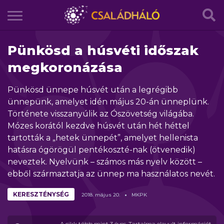
Pünkösd a húsvéti időszak
megkoronázása
Pünkösd ünnepe húsvét után a legrégibb
ünnepünk, amelyet idén május 20-án ünneplünk.
Története visszanyúlik az Ószövetség világába.
Mózes korától kezdve húsvét után hét héttel
tartották a „hetek ünnepét”, amelyet hellenista
hatásra ógörögül pentékoszté-nak (ötvenedik)
neveztek. Nyelvünk – számos más nyelv között –
ebből származtatja az ünnep ma használatos nevét.
KERESZTÉNYSÉG
2018.
május
20.
MKPK
A cikk több mint 3 éves. Tartalma elavult információt