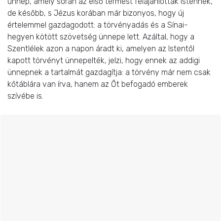
ünnep, amely során az első termést felajánlották Istennek,
de később, s Jézus korában már bizonyos, hogy új
értelemmel gazdagodott: a törvényadás és a Sínai-
hegyen kötött szövetség ünnepe lett. Azáltal, hogy a
Szentlélek azon a napon áradt ki, amelyen az Istentől
kapott törvényt ünnepelték, jelzi, hogy ennek az addigi
ünnepnek a tartalmát gazdagítja: a törvény már nem csak
kőtáblára van írva, hanem az Őt befogadó emberek
szívébe is.