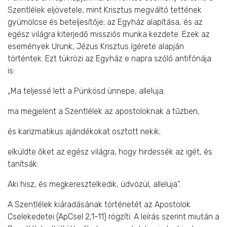
Szentlélek eljövetele, mint Krisztus megváltó tettének
gyümölcse és beteljesítője; az Egyház alapítása, és az
egész világra kiterjedő missziós munka kezdete. Ezek az
események Urunk, Jézus Krisztus ígérete alapján
történtek. Ezt tükrözi az Egyház e napra szóló antifónája
is:
„Ma teljessé lett a Pünkösd ünnepe, alleluja;
ma megjelent a Szentlélek az apostoloknak a tűzben,
és karizmatikus ajándékokat osztott nekik;
elküldte őket az egész világra, hogy hirdessék az igét, és
tanítsák:
Aki hisz, és megkeresztelkedik, üdvözül, alleluja”.
A Szentlélek kiáradásának történetét az Apostolok
Cselekedetei (ApCsel 2,1-11) rögzíti. A leírás szerint miután a