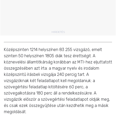
HIRDETÉS
Középszinten 1214 helyszínen 83 255 vizsgázó, emelt
szinten 50 helyszínen 1805 diák tesz érettségit. A
köznevelési államtitkárság korábban az MTI-hez eljuttatott
összegzésében azt írta: a magyar nyelv és irodalom
középszintű írásbeli vizsgája 240 percig tart. A
vizsgázóknak két feladatlapot kell megoldaniuk: a
szövegértési feladatlap kitöltésére 60 perc, a
szövegalkotásira 180 perc áll a rendelkezésükre. A
vizsgázók először a szövegértési feladatlapot oldják meg,
és csak ezek összegyűjtése után kezdhetik meg a másik
megoldását.