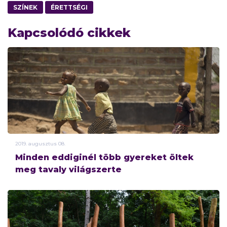
SZÍNEK
ÉRETTSÉGI
Kapcsolódó cikkek
2019.
augusztus
08.
Minden eddiginél több gyereket öltek
meg tavaly világszerte