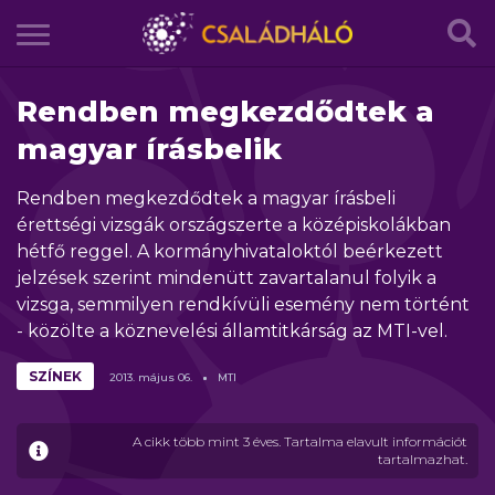
Rendben megkezdődtek a
magyar írásbelik
Rendben megkezdődtek a magyar írásbeli
érettségi vizsgák országszerte a középiskolákban
hétfő reggel. A kormányhivataloktól beérkezett
jelzések szerint mindenütt zavartalanul folyik a
vizsga, semmilyen rendkívüli esemény nem történt
- közölte a köznevelési államtitkárság az MTI-vel.
SZÍNEK
2013.
május
06.
MTI
A cikk több mint 3 éves. Tartalma elavult információt
tartalmazhat.