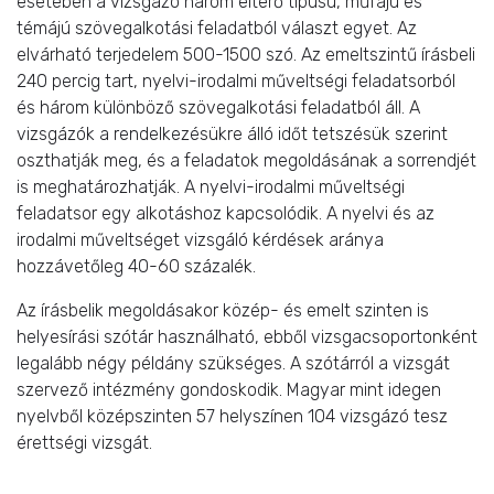
esetében a vizsgázó három eltérő típusú, műfajú és
témájú szövegalkotási feladatból választ egyet. Az
elvárható terjedelem 500-1500 szó. Az emeltszintű írásbeli
240 percig tart, nyelvi-irodalmi műveltségi feladatsorból
és három különböző szövegalkotási feladatból áll. A
vizsgázók a rendelkezésükre álló időt tetszésük szerint
oszthatják meg, és a feladatok megoldásának a sorrendjét
is meghatározhatják. A nyelvi-irodalmi műveltségi
feladatsor egy alkotáshoz kapcsolódik. A nyelvi és az
irodalmi műveltséget vizsgáló kérdések aránya
hozzávetőleg 40-60 százalék.
Az írásbelik megoldásakor közép- és emelt szinten is
helyesírási szótár használható, ebből vizsgacsoportonként
legalább négy példány szükséges. A szótárról a vizsgát
szervező intézmény gondoskodik. Magyar mint idegen
nyelvből középszinten 57 helyszínen 104 vizsgázó tesz
érettségi vizsgát.