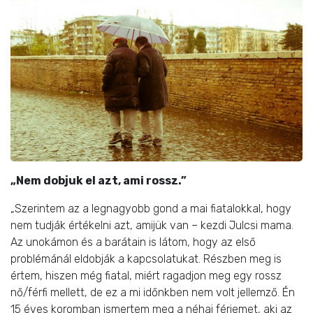
„Nem dobjuk el azt, ami rossz.”
„Szerintem az a legnagyobb gond a mai fiatalokkal, hogy
nem tudják értékelni azt, amijük van – kezdi Julcsi mama.
Az unokámon és a barátain is látom, hogy az első
problémánál eldobják a kapcsolatukat. Részben meg is
értem, hiszen még fiatal, miért ragadjon meg egy rossz
nő/férfi mellett, de ez a mi időnkben nem volt jellemző. Én
15 éves koromban ismertem meg a néhai férjemet, aki az