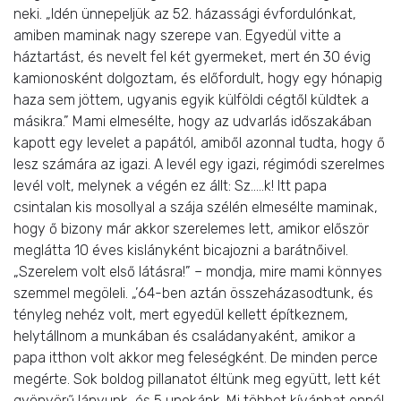
neki. „Idén ünnepeljük az 52. házassági évfordulónkat,
amiben maminak nagy szerepe van. Egyedül vitte a
háztartást, és nevelt fel két gyermeket, mert én 30 évig
kamionosként dolgoztam, és előfordult, hogy egy hónapig
haza sem jöttem, ugyanis egyik külföldi cégtől küldtek a
másikra.” Mami elmesélte, hogy az udvarlás időszakában
kapott egy levelet a papától, amiből azonnal tudta, hogy ő
lesz számára az igazi. A levél egy igazi, régimódi szerelmes
levél volt, melynek a végén ez állt: Sz…..k! Itt papa
csintalan kis mosollyal a szája szélén elmesélte maminak,
hogy ő bizony már akkor szerelemes lett, amikor először
meglátta 10 éves kislányként bicajozni a barátnőivel.
„Szerelem volt első látásra!” – mondja, mire mami könnyes
szemmel megöleli. „’64-ben aztán összeházasodtunk, és
tényleg nehéz volt, mert egyedül kellett építkeznem,
helytállnom a munkában és családanyaként, amikor a
papa itthon volt akkor meg feleségként. De minden perce
megérte. Sok boldog pillanatot éltünk meg együtt, lett két
gyönyörű lányunk, és 5 unokánk. Mi többet kívánhat ennél