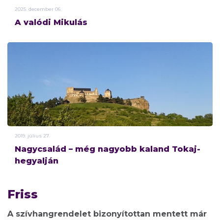
2025.
december
06.
A valódi Mikulás
2019.
július
27.
Nagycsalád – még nagyobb kaland Tokaj-
hegyalján
Friss
A szívhangrendelet bizonyítottan mentett már