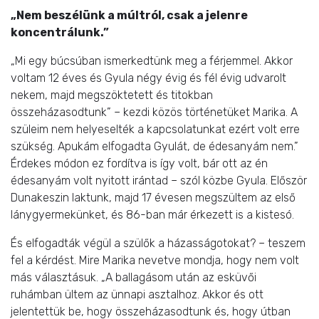
„Nem beszélünk a múltról, csak a jelenre
koncentrálunk.”
„Mi egy búcsúban ismerkedtünk meg a férjemmel. Akkor
voltam 12 éves és Gyula négy évig és fél évig udvarolt
nekem, majd megszöktetett és titokban
összeházasodtunk” – kezdi közös történetüket Marika. A
szüleim nem helyeselték a kapcsolatunkat ezért volt erre
szükség. Apukám elfogadta Gyulát, de édesanyám nem.”
Érdekes módon ez fordítva is így volt, bár ott az én
édesanyám volt nyitott irántad – szól közbe Gyula. Először
Dunakeszin laktunk, majd 17 évesen megszültem az első
lánygyermekünket, és 86-ban már érkezett is a kistesó.
És elfogadták végül a szülők a házasságotokat? – teszem
fel a kérdést. Mire Marika nevetve mondja, hogy nem volt
más választásuk. „A ballagásom után az esküvői
ruhámban ültem az ünnapi asztalhoz. Akkor és ott
jelentettük be, hogy összeházasodtunk és, hogy útban