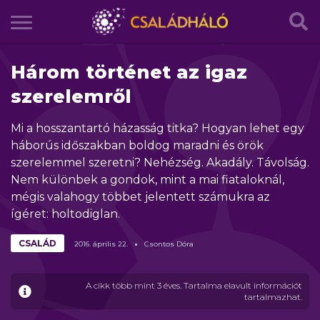
Három történet az igaz
szerelemről
Mi a hosszantartó házasság titka? Hogyan lehet egy
háborús időszakban boldog maradni és örök
szerelemmel szeretni? Nehézség. Akadály. Távolság.
Nem különbek a gondok, mint a mai fiataloknál,
mégis valahogy többet jelentett számukra az
ígéret: holtodiglan.
CSALÁD
2016.
április
22.
Csontos Dóra
A cikk több mint 3 éves. Tartalma elavult információt
tartalmazhat.