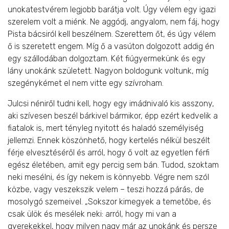
unokatestvérem legjobb barátja volt. Úgy vélem egy igazi
szerelem volt a miénk. Ne aggódj, angyalom, nem fáj, hogy
Pista bácsiról kell beszélnem. Szerettem őt, és úgy vélem
ő is szeretett engem. Míg ő a vasúton dolgozott addig én
egy szállodában dolgoztam. Két fiúgyermekünk és egy
lány unokánk született. Nagyon boldogunk voltunk, míg
szegénykémet el nem vitte egy szívroham.
Julcsi néniről tudni kell, hogy egy imádnivaló kis asszony,
aki szívesen beszél bárkivel bármikor, épp ezért kedvelik a
fiatalok is, mert tényleg nyitott és haladó személyiség
jellemzi. Ennek köszönhető, hogy kertelés nélkül beszélt
férje elvesztéséről és arról, hogy ő volt az egyetlen férfi
egész életében, amit egy percig sem bán. Tudod, szoktam
neki mesélni, és így nekem is könnyebb. Végre nem szól
közbe, vagy veszekszik velem – teszi hozzá párás, de
mosolygó szemeivel. „Sokszor kimegyek a temetőbe, és
csak ülök és mesélek neki: arról, hogy mi van a
gyerekekkel, hogy milyen nagy már az unokánk és persze