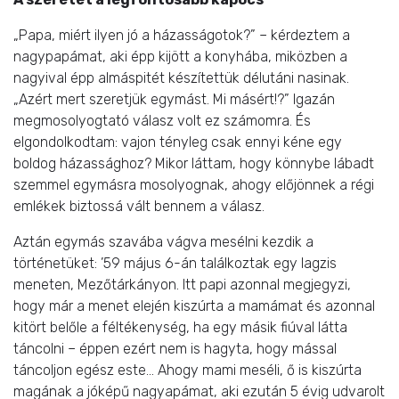
„Papa, miért ilyen jó a házasságotok?” – kérdeztem a
nagypapámat, aki épp kijött a konyhába, miközben a
nagyival épp almáspitét készítettük délutáni nasinak.
„Azért mert szeretjük egymást. Mi másért!?” Igazán
megmosolyogtató válasz volt ez számomra. És
elgondolkodtam: vajon tényleg csak ennyi kéne egy
boldog házassághoz? Mikor láttam, hogy könnybe lábadt
szemmel egymásra mosolyognak, ahogy előjönnek a régi
emlékek biztossá vált bennem a válasz.
Aztán egymás szavába vágva mesélni kezdik a
történetüket: ’59 május 6-án találkoztak egy lagzis
meneten, Mezőtárkányon. Itt papi azonnal megjegyzi,
hogy már a menet elején kiszúrta a mamámat és azonnal
kitört belőle a féltékenység, ha egy másik fiúval látta
táncolni – éppen ezért nem is hagyta, hogy mással
táncoljon egész este… Ahogy mami meséli, ő is kiszúrta
magának a jóképű nagyapámat, aki ezután 5 évig udvarolt