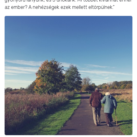
az ember? A nehézségek ezek mellett eltörpülnek.”