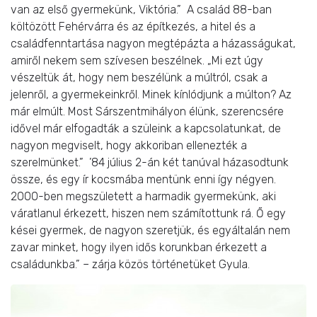
van az első gyermekünk, Viktória.” A család 88-ban
költözött Fehérvárra és az építkezés, a hitel és a
családfenntartása nagyon megtépázta a házasságukat,
amiről nekem sem szívesen beszélnek. „Mi ezt úgy
vészeltük át, hogy nem beszélünk a múltról, csak a
jelenről, a gyermekeinkről. Minek kínlódjunk a múlton? Az
már elmúlt. Most Sárszentmihályon élünk, szerencsére
idővel már elfogadták a szüleink a kapcsolatunkat, de
nagyon megviselt, hogy akkoriban ellenezték a
szerelmünket.” ’84 július 2-án két tanúval házasodtunk
össze, és egy ír kocsmába mentünk enni így négyen.
2000-ben megszületett a harmadik gyermekünk, aki
váratlanul érkezett, hiszen nem számítottunk rá. Ő egy
kései gyermek, de nagyon szeretjük, és egyáltalán nem
zavar minket, hogy ilyen idős korunkban érkezett a
családunkba.” – zárja közös történetüket Gyula.