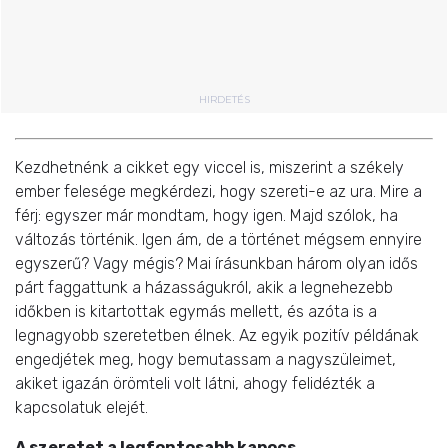
HIRDETÉS
Kezdhetnénk a cikket egy viccel is, miszerint a székely
ember felesége megkérdezi, hogy szereti-e az ura. Mire a
férj: egyszer már mondtam, hogy igen. Majd szólok, ha
változás történik. Igen ám, de a történet mégsem ennyire
egyszerű? Vagy mégis? Mai írásunkban három olyan idős
párt faggattunk a házasságukról, akik a legnehezebb
időkben is kitartottak egymás mellett, és azóta is a
legnagyobb szeretetben élnek. Az egyik pozitív példának
engedjétek meg, hogy bemutassam a nagyszüleimet,
akiket igazán örömteli volt látni, ahogy felidézték a
kapcsolatuk elejét.
A szeretet a legfontosabb kapocs