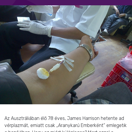
Az Ausztráliában élő 78 éves, James Harrison hetente ad
vérplazmát, emiatt csak „Aranykarú Emberként” emlegetik