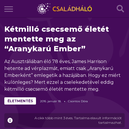
Kétmilló csecsemő életét
mentette meg az
“Aranykarú Ember”
Az Ausztráliában élő 78 éves, James Harrison
hetente ad vérplazmát, emiatt csak „Aranykarú
Emberként” emlegetik a hazájában. Hogy ez miért
különleges? Mert ezzel a cselekedetével eddig
kétmillió csecsemő életét mentette meg.
ÉLETMENTÉS
2016.
január
18.
Csontos Dóra
A cikk több mint 3 éves. Tartalma elavult információt
tartalmazhat.