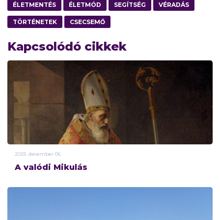
ÉLETMENTÉS
ÉLETMÓD
SEGÍTSÉG
VÉRADÁS
TÖRTÉNETEK
CSECSEMŐ
Kapcsolódó cikkek
2025.
december
06.
A valódi Mikulás