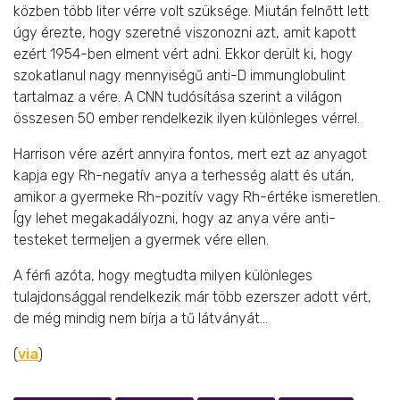
közben több liter vérre volt szüksége. Miután felnőtt lett
úgy érezte, hogy szeretné viszonozni azt, amit kapott
ezért 1954-ben elment vért adni. Ekkor derült ki, hogy
szokatlanul nagy mennyiségű anti-D immunglobulint
tartalmaz a vére. A CNN tudósítása szerint a világon
összesen 50 ember rendelkezik ilyen különleges vérrel.
Harrison vére azért annyira fontos, mert ezt az anyagot
kapja egy Rh-negatív anya a terhesség alatt és után,
amikor a gyermeke Rh-pozitív vagy Rh-értéke ismeretlen.
Így lehet megakadályozni, hogy az anya vére anti-
testeket termeljen a gyermek vére ellen.
A férfi azóta, hogy megtudta milyen különleges
tulajdonsággal rendelkezik már több ezerszer adott vért,
de még mindig nem bírja a tű látványát…
(
via
)