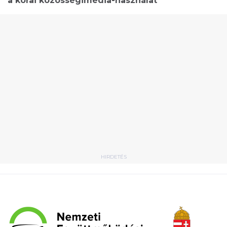
a korai közösségimédia-használat
HIRDETÉS