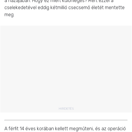
a hazájában. Hogy ez miért különleges? Mert ezzel a
cselekedetével eddig kétmillió csecsemő életét mentette
meg.
HIRDETÉS
A férfit 14 éves korában kellett megműteni, és az operáció