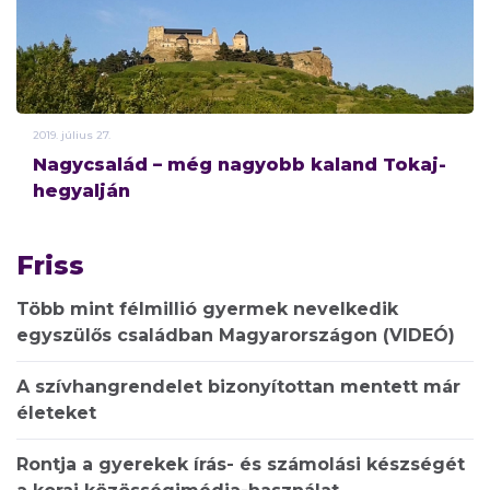
2019.
július
27.
Nagycsalád – még nagyobb kaland Tokaj-
hegyalján
Friss
Több mint félmillió gyermek nevelkedik
egyszülős családban Magyarországon (VIDEÓ)
A szívhangrendelet bizonyítottan mentett már
életeket
Rontja a gyerekek írás- és számolási készségét