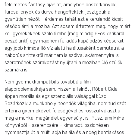
félelmetes fantasy ajánlót, amelyben boszorkányok,
furcsa lények és durva hangeffektek ijesztgetik a
gyanútlan nézőt – érdemes tehát ezt elkerülendő kicsit
később érni a moziba. Azt sosem értettem meg, hogy miért
kell gyerekeknek szóló filmbe (még mindig 6-os karikáról
beszélünk!) egy majdnem fulladás kapálódzós képsorait
egy jobb krimibe illő víz alatti haláltusaként bemutatni, a
háborús snittekről már nem is szólva, akármennyire is
szeretnének szórakozást nyújtani a moziban ülő szülők
számára is.
Nem gyermekkompatibilis továbbá a film
alapproblematikája sem, hiszen a felnőtt Róbert Gida
éppen morális és egzisztenciális válsággal küzd.
Bezárkózik a munkahelyi teendők világába, nem tud szót
érteni a gyermekével, feleségével és rosszul választja
meg a munka-magánélet egyensúlyt is. Plusz, ami Milne
könyvéből – szerencsére – kimaradt: pszichésen
nyomasztja őt a múlt: apja halála és a rideg bentlakásos