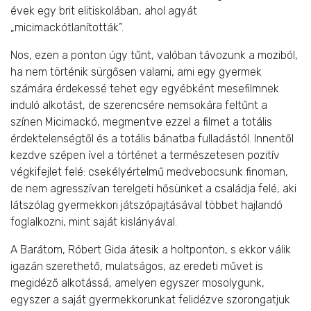
évek egy brit elitiskolában, ahol agyát
„micimackótlanították”.
Nos, ezen a ponton úgy tűnt, valóban távozunk a moziból,
ha nem történik sürgősen valami, ami egy gyermek
számára érdekessé tehet egy egyébként mesefilmnek
induló alkotást, de szerencsére nemsokára feltűnt a
színen Micimackó, megmentve ezzel a filmet a totális
érdektelenségtől és a totális bánatba fulladástól. Innentől
kezdve szépen ível a történet a természetesen pozitív
végkifejlet felé: csekélyértelmű medvebocsunk finoman,
de nem agresszívan terelgeti hősünket a családja felé, aki
látszólag gyermekkori játszópajtásával többet hajlandó
foglalkozni, mint saját kislányával.
A Barátom, Róbert Gida átesik a holtponton, s ekkor válik
igazán szerethető, mulatságos, az eredeti művet is
megidéző alkotássá, amelyen egyszer mosolygunk,
egyszer a saját gyermekkorunkat felidézve szorongatjuk