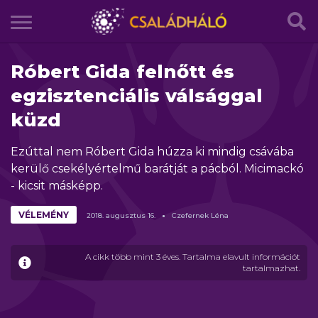
Róbert Gida felnőtt és
egzisztenciális válsággal
küzd
Ezúttal nem Róbert Gida húzza ki mindig csávába
kerülő csekélyértelmű barátját a pácból. Micimackó
- kicsit másképp.
VÉLEMÉNY
2018.
augusztus
16.
Czefernek Léna
A cikk több mint 3 éves. Tartalma elavult információt
tartalmazhat.