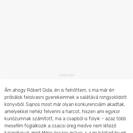
HIRDETÉS
Ám ahogy Róbert Gida, én is felnőttem, s ma már én
próbálok felolvasni gyerekeimnek a salátává rongyolódott
könyvből. Sajnos most már olyan konkurenciáim akadtak,
amelyekkel nehéz felvenni a harcot, hiszen ami egykor
kuriózumnak számított, ma a csapból is folyik – azaz több
mesefilm foglalkozik a csacsi öreg medve nem létező
kalandjaival, mint Milne összes művei, s a mi háztartásunk