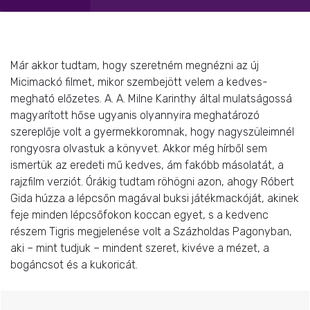
Már akkor tudtam, hogy szeretném megnézni az új
Micimackó filmet, mikor szembejött velem a kedves-
megható előzetes. A. A. Milne Karinthy által mulatságossá
magyarított hőse ugyanis olyannyira meghatározó
szereplője volt a gyermekkoromnak, hogy nagyszüleimnél
rongyosra olvastuk a könyvet. Akkor még hírből sem
ismertük az eredeti mű kedves, ám fakóbb másolatát, a
rajzfilm verziót. Órákig tudtam röhögni azon, ahogy Róbert
Gida húzza a lépcsőn magával buksi játékmackóját, akinek
feje minden lépcsőfokon koccan egyet, s a kedvenc
részem Tigris megjelenése volt a Százholdas Pagonyban,
aki – mint tudjuk – mindent szeret, kivéve a mézet, a
bogáncsot és a kukoricát.