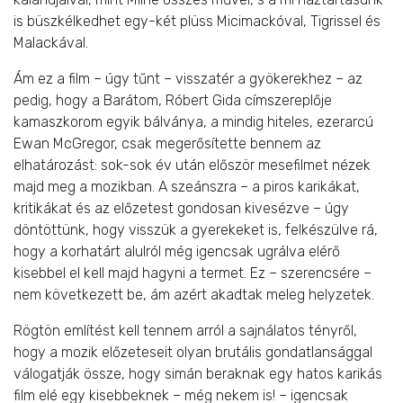
is büszkélkedhet egy-két plüss Micimackóval, Tigrissel és
Malackával.
Ám ez a film – úgy tűnt – visszatér a gyökerekhez – az
pedig, hogy a Barátom, Róbert Gida címszereplője
kamaszkorom egyik bálványa, a mindig hiteles, ezerarcú
Ewan McGregor, csak megerősítette bennem az
elhatározást: sok-sok év után először mesefilmet nézek
majd meg a mozikban. A szeánszra – a piros karikákat,
kritikákat és az előzetest gondosan kivesézve – úgy
döntöttünk, hogy visszük a gyerekeket is, felkészülve rá,
hogy a korhatárt alulról még igencsak ugrálva elérő
kisebbel el kell majd hagyni a termet. Ez – szerencsére –
nem következett be, ám azért akadtak meleg helyzetek.
Rögtön említést kell tennem arról a sajnálatos tényről,
hogy a mozik előzeteseit olyan brutális gondatlansággal
válogatják össze, hogy simán beraknak egy hatos karikás
film elé egy kisebbeknek – még nekem is! – igencsak