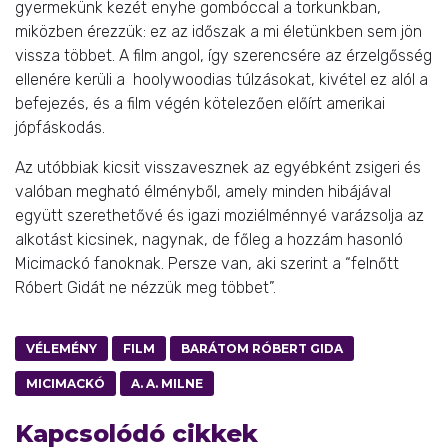
gyermekünk kezét enyhe gombóccal a torkunkban,
miközben érezzük: ez az időszak a mi életünkben sem jön
vissza többet. A film angol, így szerencsére az érzelgősség
ellenére kerüli a hoolywoodias túlzásokat, kivétel ez alól a
befejezés, és a film végén kötelezően előírt amerikai
jópfáskodás.
Az utóbbiak kicsit visszavesznek az egyébként zsigeri és
valóban megható élményből, amely minden hibájával
együtt szerethetővé és igazi moziélménnyé varázsolja az
alkotást kicsinek, nagynak, de főleg a hozzám hasonló
Micimackó fanoknak. Persze van, aki szerint a “felnőtt
Róbert Gidát ne nézzük meg többet”.
VÉLEMÉNY
FILM
BARÁTOM RÓBERT GIDA
MICIMACKÓ
A. A. MILNE
Kapcsolódó cikkek