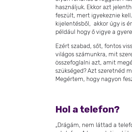
használjuk. Ekkor azt jelen
feszült, mert igyekeznie kell
kijelentésből, akkor úgy is 
például hogy ő vigye a gyere
Ezért szabad, sőt, fontos v
világos számunkra, mit sze
összefoglalni azt, amit meg
szükséged? Azt szeretnéd m
Megértem, hogy nagyon feszü
Hol a telefon?
„Drágám, nem láttad a telef