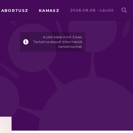
Családháló
2026.08.08 -
László
ABORTUSZ
KAMASZ
A cikk több mint 3 éves.
Tartalma elavult információt
tartalmazhat.