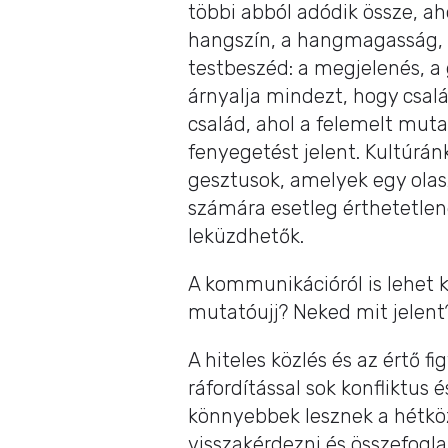
többi abból adódik össze, a
hangszín, a hangmagasság, a
testbeszéd: a megjelenés, a 
árnyalja mindezt, hogy csal
család, ahol a felemelt muta
fenyegetést jelent. Kultúránk
gesztusok, amelyek egy ola
számára esetleg érthetetle
leküzdhetők.
A kommunikációról is lehet 
mutatóujj? Neked mit jelent
A hiteles közlés és az értő f
ráfordítással sok konfliktus 
könnyebbek lesznek a hétkö
visszakérdezni és összefoglal