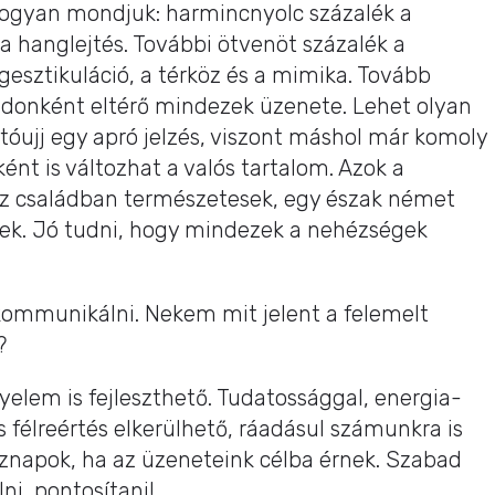
hogyan mondjuk: harmincnyolc százalék a
 hanglejtés. További ötvenöt százalék a
gesztikuláció, a térköz és a mimika. Tovább
ádonként eltérő mindezek üzenete. Lehet olyan
tóujj egy apró jelzés, viszont máshol már komoly
ént is változhat a valós tartalom. Azok a
sz családban természetesek, egy észak német
nek. Jó tudni, hogy mindezek a nehézségek
kommunikálni. Nekem mit jelent a felemelt
?
igyelem is fejleszthető. Tudatossággal, energia-
és félreértés elkerülhető, ráadásul számunkra is
znapok, ha az üzeneteink célba érnek. Szabad
ni, pontosítani!