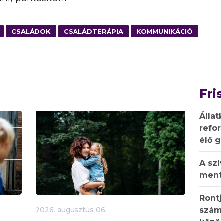
CSALÁDOK
CSALÁDTERÁPIA
KOMMUNIKÁCIÓ
Fri
Állat
refo
élő 
A sz
ment
Rontj
szám
2026.
augusztus
06.