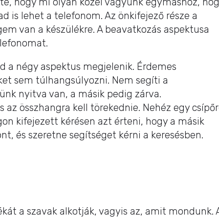
ülete, hogy mi olyan közel vagyunk egymáshoz, ho
 is lehet a telefonom. Az önkifejező része a
em van a készülékre. A beavatkozás aspektusa
elefonomat.
nd a négy aspektus megjelenik. Érdemes
iket sem túlhangsúlyozni. Nem segíti a
ünk nyitva van, a másik pedig zárva.
s az összhangra kell törekednie. Nehéz egy csípő
on kifejezett kérésen azt érteni, hogy a másik
font, és szeretne segítséget kérni a keresésben.
át a szavak alkotják, vagyis az, amit mondunk. 