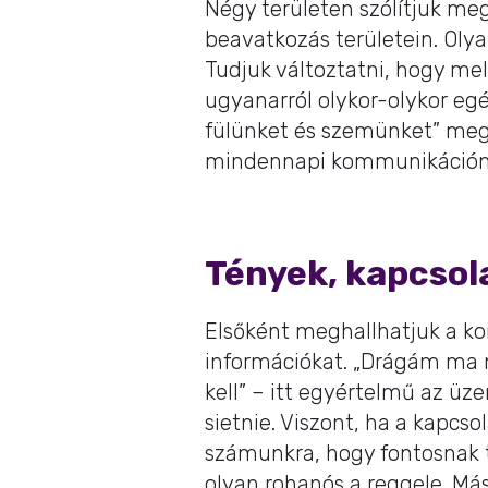
Négy területen szólítjuk meg 
beavatkozás területein. Oly
Tudjuk változtatni, hogy mel
ugyanarról olykor-olykor eg
fülünket és szemünket” megt
mindennapi kommunikáción
Tények, kapcsola
Elsőként meghallhatjuk a ko
információkat. „Drágám ma
kell” – itt egyértelmű az üz
sietnie. Viszont, ha a kapcsol
számunkra, hogy fontosnak t
olyan rohanós a reggele. Mást