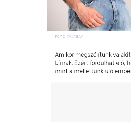
FOTÓ: PIXABAY
Amikor megszólítunk valakit,
bírnak. Ezért fordulhat elő,
mint a mellettünk ülő ember