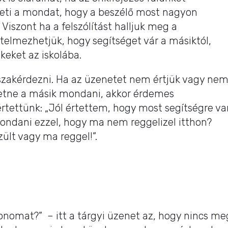
theti a mondat, hogy a beszélő most nagyon
. Viszont ha a felszólítást halljuk meg a
értelmezhetjük, hogy segítséget vár a másiktól,
keket az iskolába.
isszakérdezni. Ha az üzenetet nem értjük vagy ne
retne a másik mondani, akkor érdemes
értettünk: „Jól értettem, hogy most segítségre va
ondani ezzel, hogy ma nem reggelizel itthon?
lt vagy ma reggel!”.
onomat?” – itt a tárgyi üzenet az, hogy nincs me