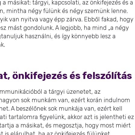
a másikat: tárgyi, kapcsolati, az önkifejezés és a
an, mintha négy fülünk és négy szemünk lenne.
yik van nyitva vagy épp zárva. Ebből fakad, hogy
ész mást gondolunk. A legjobb, ha mind „a négy
anuljuk használni, és így könnyebb lesz a
k.
t, önkifejezés és felszólítás
mmunikációból a tárgyi üzenetet, az
 nagyon sok munkám van, ezért korán indulnom
enet. A beszélőnek sok munkája van, ezért kell
ati tartalomra figyelünk, akkor azt is jelentheti ez
artja a másikat, és megosztja, hogy most miért
 is elárulhat, ha az önkifejezés fülünket