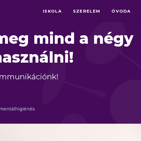
ISKOLA
SZERELEM
ÓVODA
meg mind a négy
asználni!
kommunikációnk!
 mentálhigiénés