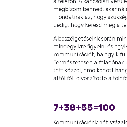
a telefon. A kapcsolati vet
megbízom benned, akár nálad
mondatnak az, hogy szükség
pedig, hogy keresd meg a t
A beszélgetéseink során mi
mindegyikre figyelni és egy
kommunikációt, ha egyik fül
Természetesen a feladónak i
tett kézzel, emelkedett hang
attól fél, elveszítette a tele
7+38+55=100
Kommunikációnk hét százalék