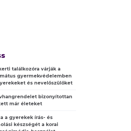
ss
kerti találkozóra várják a
rmátus gyermekvédelemben
gyerekeket és nevelőszülőket
ívhangrendelet bizonyítottan
ett már életeket
a a gyerekek írás- és
olási készségét a korai