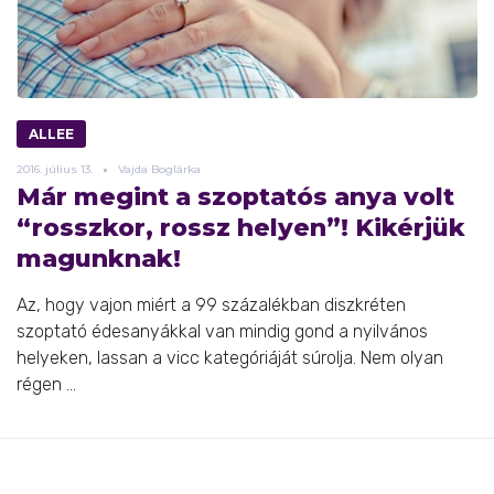
ALLEE
2016.
július
13.
Vajda Boglárka
Már megint a szoptatós anya volt
“rosszkor, rossz helyen”! Kikérjük
magunknak!
Az, hogy vajon miért a 99 százalékban diszkréten
szoptató édesanyákkal van mindig gond a nyilvános
helyeken, lassan a vicc kategóriáját súrolja. Nem olyan
régen ...