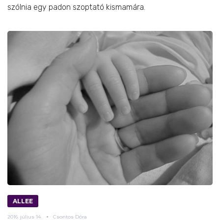
szólnia egy padon szoptató kismamára.
ALLEE
2016.
július
14.
Csontos Dóra