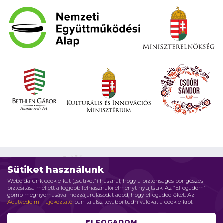
Sütiket használunk
Weboldalunk cookie-kat („sütiket”) használ, hogy a biztonságos böngészés
biztosítása mellett a legjobb felhasználói élményt nyújtsuk. Az “Elfogadom”
Impresszum
Adatvédelmi elvek
Jogi nyilatkozat
gomb megnyomásával hozzájárulásodat adod, hogy elfogadod őket. Az
Adatvédelmi Tájékoztató
-ban találsz további tudnivalókat a cookie-król.
Szerzői jog © 2026 Családháló Alapítvány - Minden jog fenntartva
ELFOGADOM