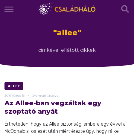
"
allee
"
cimkével ellátott cikkek
ALLEE
2016.
július
16.
Gyarmati Orsolya
Az Allee-ban vegzáltak egy
szoptató anyát
Érthetetlen, hogy az Allee biztonsági embere egy évvel a
McDonald's-os eset után miért érezte úgy, hogy rá kell