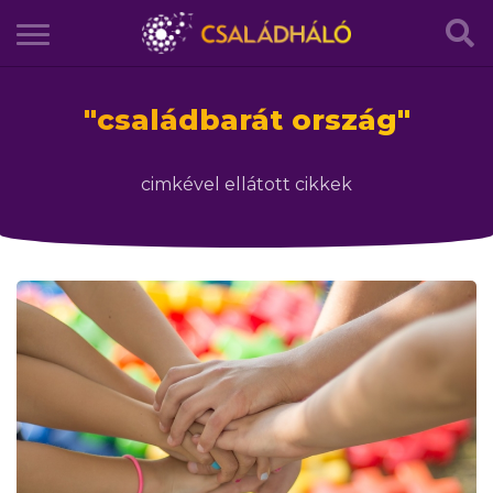
"
családbarát ország
"
cimkével ellátott cikkek