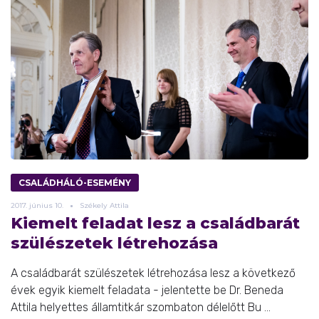
CSALÁDHÁLÓ-ESEMÉNY
2017.
június
10.
Székely Attila
Kiemelt feladat lesz a családbarát
szülészetek létrehozása
A családbarát szülészetek létrehozása lesz a következő
évek egyik kiemelt feladata - jelentette be Dr. Beneda
Attila helyettes államtitkár szombaton délelőtt Bu ...