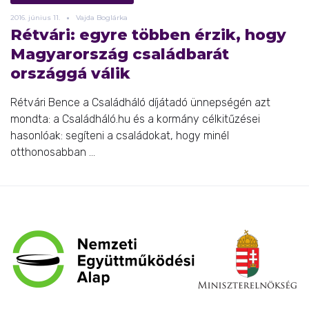
2016.
június
11.
Vajda Boglárka
Rétvári: egyre többen érzik, hogy
Magyarország családbarát
országgá válik
Rétvári Bence a Családháló díjátadó ünnepségén azt
mondta: a Családháló.hu és a kormány célkitűzései
hasonlóak: segíteni a családokat, hogy minél
otthonosabban ...