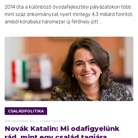
2014 óta a különböző óvodafejlesztési pályázatokon több
mint száz önkormányzat nyert mintegy 4,3 milliárd forintot,
amiből körülbelül háromezer új férőhely jött ...
CSALÁDPOLITIKA
2016.
december
29.
csalad.mandiner
Novák Katalin: Mi odafigyelünk
rád, mint egy család tagjára