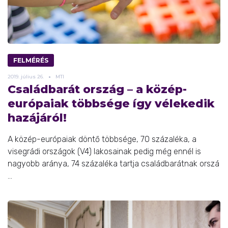
FELMÉRÉS
2019.
július
26.
MTI
Családbarát ország – a közép-
európaiak többsége így vélekedik
hazájáról!
A közép-európaiak döntő többsége, 70 százaléka, a
visegrádi országok (V4) lakosainak pedig még ennél is
nagyobb aránya, 74 százaléka tartja családbarátnak orszá
...