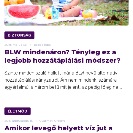
BIZTONSÁG
2018.
május
09.
Babaszoba
BLW mindenáron? Tényleg ez a
legjobb hozzátáplálási módszer?
Szinte minden szülő hallott már a BLW nevű alternatív
hozzátáplálási irányzatról. Ám nem mindenki számára
egyértelmű, a három betű mit jelent, az pedig főleg ne ...
ÉLETMÓD
2015.
augusztus
11.
Gyarmati Orsolya
Amikor levegő helyett víz jut a